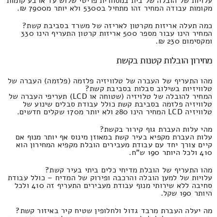
עלויות של הובלה של בית במסחרית פריטי שלוש עד ארבע קומות
מקומות עבודה המחיר זהו מתחיל ב5300 ולא יותר מ7900 ₪.
כמה תעלה אריזות מקרטון לאריזה של משרד בסביבת קשת?
המחיר הינו עבור מספר 500 אריזות קרטון התעריף הינו 330
ומקסימום 230 ₪.
מחירון הובלות קטנות בקשת
מהו התעריף של העברה של טלוויזיה פלזמה (פלזמה) העברה של
טלוויזיות בשילוב סבלות בסביבת קשת?
המחיר להובלה של טלויזיה (שטוחה או LCD) תעריפי העברה של
טלוויזיה פלזמה בסביבת קשת כולל עבודת סבלים שינוע של
טלוויזיה LCD המחיר הינו 280 ולא יותר מ170 שקלים חדשים.
מהי עלות העברת גוף קירור בקשת?
עלות העברת מקפיא בעיר קשת במאוזן מינוס אף יותר מנוף אם
קיים צורך יחד עם עבודת מעבירים הובלת מקפיא המחירון הוא
410 ולכל היותר 190 ש"ח.
מהו התעריף של הובלת מדיחי כלים ביתי בעיר קשת?
עלויות של למען הובלה והרכבה ופירוק של המדיח – כולל עבודת
סחיבה ללא שירותי מנוף עבודת מעבירים התעריף זה 410 ולכל
היותר 190 שקל.
מה יעלה העברת מרבד גדול ולחלופין שטיח קיר באיזור קשת?