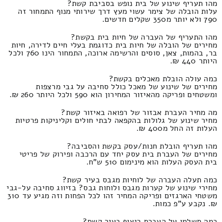
מהו תעריף שינוע של בית נופש בסביבת קשת?
עלות הובלה של צימר עשוי מעץ דרך שירותי מנוף התמחור זה
790 ולא יותר מ350 שקלים חדשים.
מהו התעריף של העברה של חיות בית בקשת?
מחירים של הובלה של חיות בית כדוגמת בעלי חיים לדירה, חיות
בר, בהמות, צאן, סוסים והרשימה ארוכה, התמחור הינו 760 ולכל
היותר 440 ₪.
כמה עולה הובלת מאכלים בקשת?
מחירים של שינוע של מאכל כולל סחיבה על גבי מרצפות
ומשטחים ופריקה מהאיזור המחירון הוא 590 ולכל היותר 260 ₪.
מה מחיר העברת אבזור של רפואה באיזור קשת?
מחיר שינוע של גלולות בהקפאה לבתי חולים וקליניקות פרטיות
העלות זה החל מ400 ₪.
מהו תעריף הובלת חנות/עסק בקשת והסביבה?
מחירים של העברת בית עסק יחד עם הרכבה ופירוק של פריטי
בית העסק העלות הוא מינימום 510 ש"ח.
כמה תעלה העברה של לוחיות מגבס בעיר קשת?
מחירי שינוע של קערות מגבס ולוחות גבס? בזיווג סחיבה על-גבי
משטחי הארגזים ופריקה המחיר זהו לכל הפחות וזה מגיע עד 310
₪. נקבע ע"פ כמות.
כמה תשלמו על העברת ריצוף בעיר קשת?