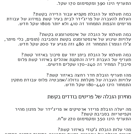
התעריף הינו 390 ומקסימום 170 שקל.
כמה תשלמו על הובלת מקפיא עבור הדירה בקשת?
העלות להעברה של פריג'ידר לבית בעיר קשת במיזוג של עבודת
מרימים והנפות התמחור זה 410 ולא יותר מ180 שקל חדש.
כמה תשלמו על הובלה של אינסטרומנט בקשת?
עלויות שינוע של אינסטרומנט בקשת והסביבה (תופים, כלי מיתר,
צ'לו וגומר) התמחור זה 480 וזה מגיע עד 200 שקל חדש.
כמה תשלמו על הובלת ביתן יחד עם סיכוך באיזור קשת?
תעריף של העברת דירה והתקנת אוהלים באיזור קשת פלוס
סיכוך? המחיר זה 170-240 שקלים חדשים.
מהו תעריף הובלת חדר רחצה באיזור קשת?
עלויות העברה של מקלחת גדולה/אמבטיה פלוס עבודת מתקין
התמחור הינו 180-440 שקל חדש.
מחירון הובלה של פריטים בודדים בקשת
מה יעלה הובלת פריזר ארטיקים או פריג'ידר של מזנון מהיר
וקפיטריות בסביבת קשת?
התעריף הינו 350 ומקסימום 270 ש"ח.
מהי עלות הובלת ג'קוזי באיזור קשת?