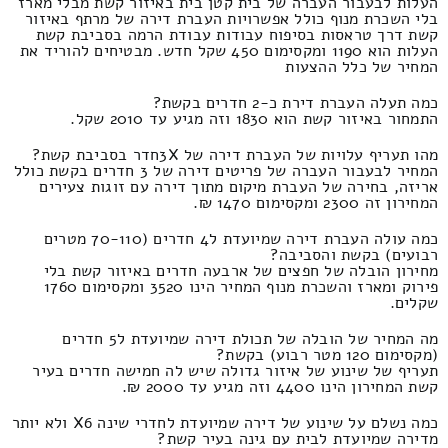
העלות לבעבור העברה של בית קטן בית באיזור קשת מבלי מארז
בלי השכרת מנוף כולל אפשרויות העברת דירה של מרתף באיזור
קשת דרך טראסות בסיפוח עבודות עבודת הרמה בסביבת קשת
העלות הוא 1190 ומקסימום 450 שקל חדש. מבטיחים להוריד את
המחיר של כלל ההצעות
כמה תעלה העברת דירת כ-2 חדרים בקשת?
התמחור באיזור קשת הוא 1830 וזה מגיע עד 2010 שקל.
מהו תעריף עלויות של העברת דירה של 3Xחדר בסביבת קשת?
המחיר לבעבור העברה של פריטים דירה של 3 חדרים בקשת כולל
אריזה, בחירה של העברת מיקום מתוך דירה עם זוגות צעירים
המחירון זה 2300 ומקסימום 1470 ₪.
כמה עולה העברת דירה שמיועדת ל4 חדרים (70-110 מטרים
רבועים) בקשת והסביבה?
מחירון הובלה של חפצים של ארבעה חדרים באיזור קשת בלי
פירוק ומארז והשכרת מנוף המחיר הינו 3520 ומקסימום 1760
שקלים.
מה המחיר של הובלה של תכולת דירה שמיועדת ל5 חדרים
(מקסימום 120 מטר רבוע) בקשת?
תעריף של שינוע של איזור גדולה שיש לה חמישה חדרים בעיר
קשת המחירון הינו 4400 וזה מגיע עד 2000 ₪.
כמה נשלם על שינוע של דירה שמיועדת לחדרי שינה X6 ולא יותר
מדירה שמיועדת לבית עם גינה בעיר קשת?