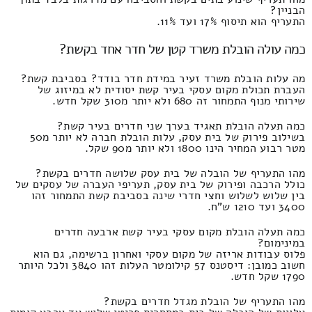
הבניין?
התעריף הוא תיסוף 17% ועד 11%.
כמה עולה הובלת משרד קטן של חדר אחד בקשת?
מה עלות הובלת משרד זעיר במידת חדר בודד? בסביבת קשת?
העברת תכולת מקום עסקי בעיר קשת יסודית לא במיזוג של
שירותי מנוף התמחור זה 680 ולא יותר מ310 שקל חדש.
כמה תעלה הובלת תאגיד בערך שני חדרים בעיר קשת?
בשילוב פירוק של בית עסק, עלות הובלת חברה לא יותר מ50
מטר רבוע המחיר הינו 1800 ולא יותר מ90 שקל.
מהו התעריף של הובלה של בית עסק שלושה חדרים בקשת?
כולל הרכבה ופירוק של בית עסק, תעריפי העברה של עסקים של
בין שלוש לשלוש וחצי חדרי שינה בסביבת קשת התמחור זהו
3400 ועד 1210 ש"ח.
כמה תעלה הובלת מקום עסקי בעיר קשת ארבעה חדרים
במינימום?
פלוס עבודות אריזה של מקום עסקי ואחרון ברשימה, גם הוא
חשוב כמובן: דיסטנס 57 קילומטר העלות זהו 3840 ולכל היותר
1790 שקל חדש.
מהו התעריף של הובלת מגדל חדרים בקשת?