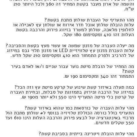
והשמה של ארון מעבר בקשת המחיר זה 360 ולכל היותר 210
ש"ח.
מהו התעריף של העברת שולחן מתכת בקשת?
עלות הובלת שולחן אוכל חדר אירוח או שולחן עץ לאכילה או
לחלופין מלאכה, שולחן למשרד בזיווג פירוק והרכבה בקשת
העלות זהו 410 ומקסימום 180 שקל.
מה יעלה העברה של מזנון שמשה או עשוי מעץ בקשת והסביבה?
עלות העברת מזנון עץ טלוויזיית LED או מזנון תלוי גבס במיזוג
של להרכיב ולפרק התמחור הוא 410 ומקסימום 210 שקל חדש.
מה המחיר של הובלת מיטת נוער עבור שניים ו/או לאדם בעיר
קשת?
התמחור זהו 340 ומקסימום 190 ₪.
כמה תעלה באיזור קשת שינוע של קרקע מיטת עץ וזה הכל?
במיזוג של הרכבה ופירוק בתמזוגת של סבלות, ובחירת העברה
של קרטון כלי מיטה התעריף הינו 550 ולא יותר מ190 ₪.
מהי עלות העברה של כורסאות כמו שהוא באיזור קשת?
התעריף כולל כורסה הכוללת טלויזיה בנוסף ל# שולחן מתכת הול
מרכזי באינטגרציה של לבצע פירוק והרכבה העלות הינו 610 ועד
350 שקלים חדשים.
מהי עלות הובלת ויטרינה בייתית בסביבת קשת?