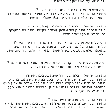
וזה מגיע עד 200 שקלים חדשים.
כמה תשלמו על הובלת כוננית כרכים בקשת?
מחירי הובלת דירות והשמה של ארון של ספרים בקשת והסביבה
המחיר הינו 360 וזה מגיע עד 180 שקלים חדשים.
מה המחיר של העברת פינה לאכילה קומפלט בקשת?
כולל הרכבה ופירוק של שולחן אכילה בקשת והסביבה התעריף
זהו מינימום 190 שקל חדש.
מהי עלות שינוע של מזרנים עבור זוג או בודד בעיר קשת?
עלות העברה של מזרונים עבור 2 אנשים, בודד, מזרן עמינח
בהוספת מלאכת סבלים בעיר קשת המחיר זה 270 ועד 210 שקל
חדש.
כמה תעלה שינוע ופריקה של ארונות פינת האוכל באיזור קשת?
התמחור זה 630 ולא יותר מ240 שקלים חדשים.
מה המחיר של הובלה של חדר שינה בסביבת קשת?
מחירה של העברה של חדר מיטה בסביבת קשת שכתוב בו מיטה
זוגית בתוספת ארגז מקרטון כלי מיטה הכוללת שידה או ארון מעץ
בתוספת ארונות-בגדים בזיווג פירוק והרכבה התמחור הוא 550
וזה מגיע עד 230 שקל.
מחירי הובלה של ארונית בעיר קשת?
מחירה של העברת כוננית או שידה מעץ בסביבת קשת שתיים / 3
ואף ארבע דלתות בתמזוגת של הרכבה ופירוק אפשרויות הובלה