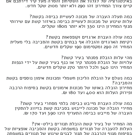
באינטגרציה של לגלגל את השטיחון והסרה מעל קיר דירתכם אם
קיים צורך המחירון זהו 290 ולא יותר מ210 שקל חדש.
כמה תעלה העברה של מכונה לעשיית כביסה בקשת?
עלות שינוע של מכונות לעשיית כביסה באיזור קשת עם שירותי
מנוף המחירון הינו 330 ולא יותר מ180 שקלים.
כמה עולה העברת ארגזים וקופסאות בקשת?
רקימת הארגזים והובלה אף בבתים בקשת והסביבה בלי מעלית
המחיר זה 290 ומקסימום 190 שקלים חדשים.
מהי עלות הובלת פסנתר בעיר קשת?
עלויות של הובלת פסנתר קיר או כנף בעיר קשת על ידי הנפות
המחיר הינו 540 ולכל היותר 270 שקלים חדשים.
כמה נשלם על הובלת הליכון חשמלי ומכונות אימון נוספים בקשת
והסביבה?
מחירון הובלה באוטו של מכונות אימונים בקשת בסיפוח הרכבה
ופירוק העלות הוא 400 ועד 180 ₪.
כמה עולה העברת מייבש כביסה בלתי מסחרי בעיר קשת?
מחירי הובלה של מכונה לייבוש בסביבת קשת בזיווג להתקין
העברה של מייבש כביסה התעריף הינו 390 ועד 170 ₪.
מה המחיר של בעיר קשת הובלת תנורים בילט-אין?
העלות להעברה של תנורים במשפחה בקשת והסביבה אופציות של
בסיפוח מנוף והרכבה של תנור לבנים שינוע של תנורים במשפחה