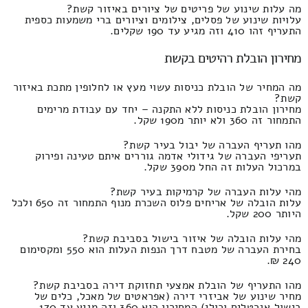
מה עלות שינוע של פריטים של ציורים באיזור קשת?
עלויות שינוע של פסלים, צילומים וציורים ברי משמעות כספית
התעריף זהו 410 וזה מגיע עד 190 שקלים.
מחירון הובלת רהיטים בקשת
מה המחיר של הובלת כניסות עשוי מעץ או לחלופין מתכת באיזור
קשת?
מחירון הובלת כניסות ללא התקנה – יחד עם עבודת מרימים
התמחור זה 360 ולא יותר מ190 שקל.
מהו תעריף העברה של יבול בעיר קשת?
תעריפי העברה של גידולי אדמה גוררים איתם טעינה ופירוק
במרכול העלות זה החל מ390 שקל.
מהי עלות העברה של קרמיקות בעיר קשת?
עלות הובלה של אריחים פלוס השכרת מנוף התמחור זה 650 ולכל
היותר 200 שקל.
מהי עלות הובלה של איזור בישול בסביבת קשת?
בחירת העברה של מטבח דרך הנפות העלות הוא 550 ומקסימום
240 ₪.
מהו התעריף של הובלת אמצעי תחזוקת דירה בסביבת קשת?
מחיר שינוע של אביזרי דירה (אפראטים של מאכל, כלים של
בישול אגרטלים וכולי) המחירון הוא 360 וזה מגיע עד 170