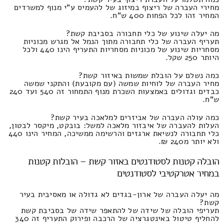
מחירי העברה של ריצוף במיזוג של להעמיס ע"י מנוף למשרדים
המחיר זהו לכל הפחות 400 ש"ח.
מה יעלה שינוע של כלי תחבורה בסביבת קשת?
תעריף העברה של כלי תחבורה מתוך הנמל אל מגרש מכוניות
מסחריות שינוע של מכוניות מסחריות התעריף הינו 440 ולכל
היותר 250 שקל.
כמה נשלם על הובלת שמשות באיזור קשת?
מחיר העברה של לוחיות שמשה (עם מקובעת) והתקני שמשה
כבדים וגדולים באמצעות השכרת מנוף התמחור זה 540 ועד 240
ש"ח.
כמה עולה העברה של אביזרים למלאכה בעיר קשת?
העלות להעברה של איבזור מלאכה למשל: בובקט, מיקסר לבטון,
כלי תחבורה לנשיאת ארגזים והרשימה ממשיכה, המחיר הינו 440
ולא יותר מ240 ₪.
הובלה קטנות לסטודנטים באזור קשת – הובלות קטנות
במחיר אטרקטיבי לסטודנטים
מה יעלה העברה של ארון-בגדים לא גדולה או מאסיבית בעיר
קשת?
תעריפי הובלה של שידה של להתאפר שידה של בסביבת קשת
להחליף טיטול באינטגרציה של הרכבה ופירוק התעריף זה 340