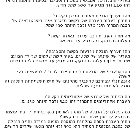
תעריף הובלה של אמבטיה בקשת והסביבה בסיפוח התקנה המחיר
זהו 440 וזה מגיע עד 300 שקל חדש.
מהו תעריף הובלת מאוורר ומזגן בקשת?
מחירון בעבור העברה של בקשת מזגנים אינו באינטגרציה של
הכנה המחיר הינו 370 ולכל היותר 190 שקל.
מה מחיר העברת רכב עירוני באיזור קשת?
העלות זה 400 וזה מגיע עד 210 ₪.
מהו תעריף הובלת מודעות בקשת והסביבה?
תעריף של שינוע של שלטים, בעיר קשת שלטים של לד הם עם
שירותי מנוף העלות זהו 440 וזה מגיע עד 200 שקלים חדשים.
מהו התעריף של הובלת מכונת תפירה לבית / לתעשייה בעיר
קשת?
אופציונלי עבורכם להעביר מתקנים של חיט תעשייתיות העלות זה
400 ולא יותר מ230 שקלים.
מה המחיר של שינוע של אקווריומים בקשת?
העברת אקווריומים התמחור זהו 540 ולכל היותר 230 ₪.
כמה נשלם על הובלה של מתקן לאחסון כסף ביתית / רבת-עוצמה
זה מגיע עד טון שלם בסביבת קשת?
מחיר העברת כספת גמלונית בהוספת הנפות במידה וחייב הובלה
של כספת גמלונית המחיר הוא 390 ולא יותר מ180 שקלים חדשים.