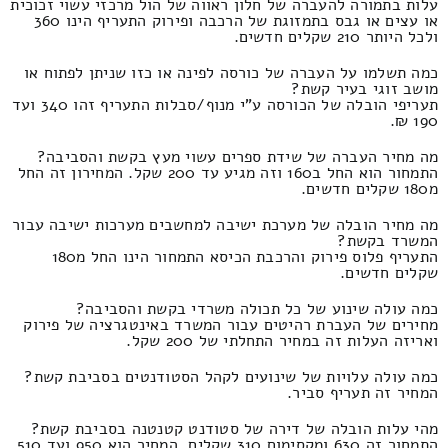
עלות בתמורה להעברה של חלון ראווה של הול מרכזי עשוי זכוכית
או עצים או גבס בתמזוגת של הרכבה ופירוק התעריף הינו 360
ולכל היותר 210 שקלים חדשים.
כמה תשלמו על העברה של כורסה לפינה או כזו שניתן לפתוח או
מושב זוגי בעיר קשת?
תעריפי הובלה של הכורסה ע"י מנוף/סבלות התעריף זהו 340 ועד
190 ₪.
מה מחיר העברה של שידת ספרים עשוי מעץ בקשת והסביבה?
התמחור הוא החל ב160 וזה מגיע עד 200 שקל. המחירון זה החל
מ180 שקלים חדשים.
מה מחיר הובלה של מערכת ישיבה למחשבים מערכות ישיבה עבור
המשרד בקשת?
התעריף פלוס פירוק והרכבת הכיסא התמחור הינו החל מ180
שקלים חדשים.
כמה עולה שינוע של כל תכולה משרדי בקשת והסביבה?
מחירים של העברת רהיטים עבור המשרד באינטגרציה של פירוק
ואריזה העלות זה במחיר התחלתי של 200 שקל.
כמה עולה עלויות של שינועים לקהל הסטודנטים בסביבת קשת?
המחיר זה תעריף סביר.
מהי עלות הובלה של דירה של סטודנט קטנטנה בסביבת קשת?
התמחור זה 630 ומקסימום 310 שקלים. המחיר הוא 950 ועד 510