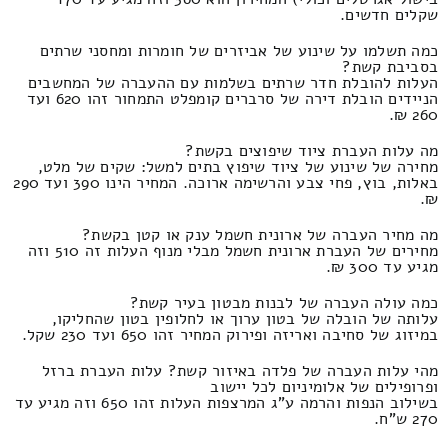
שקלים חדשים.
כמה תשלמו על שינוע של אביזרים של חומרות ומחסני שרתים
בסביבת קשת?
העלות להובלת חדר שרתים בשלמות עם ההעברה של המחשבים
הניידים הובלת דירה של סרברים קומפלט התמחור זהו 620 ועד
260 ₪.
מה עלות העברת ציוד שיפוצים בקשת?
מחירה של שינוע של ציוד שיפוץ בתים למשל: שקים של מלט,
באלות, בוץ, פחי צבע והרשימה ארוכה. המחיר הינו 390 ועד 290
₪.
מה מחיר העברה של ארונית חשמל ענק או קטן בקשת?
מחירים של העברת ארונית חשמל מבלי מנוף העלות זה 510 וזה
מגיע עד 300 ₪.
כמה עולה העברה של לבנות מבטון בעיר קשת?
עלותה של הובלה של בטון ערוך או לחלופין בטון שהחליקו,
במיזוג של סחיבה ואריזה ופירוק המחיר זהו 650 ועד 230 שקל.
מהי עלות העברה של פלדה באיזור קשת? עלות העברת ברזל
ופרופילים של אלומיניום לכל יישוב
בשילוב הנפות והרמה ע"ג המרצפות העלות זהו 650 וזה מגיע עד
270 ש"ח.