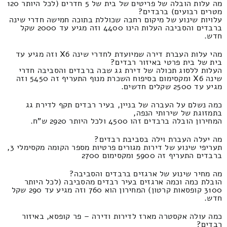
מה עלות הובלה של פריטים של בית של 5 חדרים (לכל היותר 120
מטרים רבועים) ברבדים?
עלויות שינוע של מיקום רחבה שכוללת בתוכה חמישה חדרי שינה
ברבדים והסביבה העלות הינו 4400 וזה מגיע עד 2000 שקל
חדש.
מהי עלות העברת דירה שמיועדת לחדרי שינה X6 וזה מגיע עד
בית של בית פרטי באיזור רבדים?
העלות ללסוג תכולה של דירת גג שבה ברבדים והסביבה חדרי
שינה X6 ומקסימום בסיפוח השכרת מנוף התעריף זה 5450 וזה
מגיע עד 2500 שקלים חדשים.
כמה נשלם על העברה של בניין, בעיר רבדים תקף לדירת גג
בתמזוגת של שירותי הנפה,
המחירון הובלה ברבדים זהו 4500 ולכל היותר 2920 ש"ח.
מה יעלה העברת וילה בסביבת רבדים?
תעריפי שינוע של דירות מגורים פרטיות מספר הקומה מקסימלי 3,
ברבדים התעריף זה 5900 ומקסימום 2700
מה מחיר שינוע של ארגזים ברבדים והסביבה?
הובלת כמה וכמה ארגזים בעיר רבדים מהסביבה (לכל היותר
3100 קופסאות קרטון) המחירון הוא 760 וזה מגיע עד 290 שקל
חדש.
כמה עולה אקסטרה מארז לדירות ודירה – פר קופסא, באיזור
רבדים?