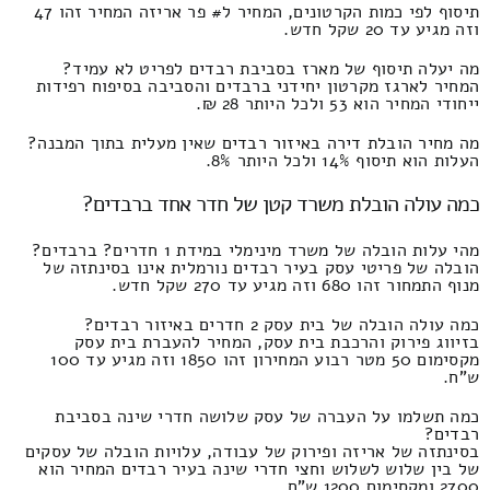
תיסוף לפי כמות הקרטונים, המחיר ל# פר אריזה המחיר זהו 47
וזה מגיע עד 20 שקל חדש.
מה יעלה תיסוף של מארז בסביבת רבדים לפריט לא עמיד?
המחיר לארגז מקרטון יחידני ברבדים והסביבה בסיפוח רפידות
ייחודי המחיר הוא 53 ולכל היותר 28 ₪.
מה מחיר הובלת דירה באיזור רבדים שאין מעלית בתוך המבנה?
העלות הוא תיסוף 14% ולכל היותר 8%.
כמה עולה הובלת משרד קטן של חדר אחד ברבדים?
מהי עלות הובלה של משרד מינימלי במידת 1 חדרים? ברבדים?
הובלה של פריטי עסק בעיר רבדים נורמלית אינו בסינתזה של
מנוף התמחור זהו 680 וזה מגיע עד 270 שקל חדש.
כמה עולה הובלה של בית עסק 2 חדרים באיזור רבדים?
בזיווג פירוק והרכבת בית עסק, המחיר להעברת בית עסק
מקסימום 50 מטר רבוע המחירון זהו 1850 וזה מגיע עד 100
ש"ח.
כמה תשלמו על העברה של עסק שלושה חדרי שינה בסביבת
רבדים?
בסינתזה של אריזה ופירוק של עבודה, עלויות הובלה של עסקים
של בין שלוש לשלוש וחצי חדרי שינה בעיר רבדים המחיר הוא
2700 ומקסימום 1200 ש"ח.