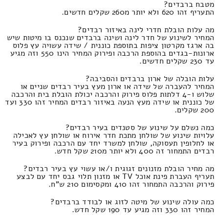
מטבח ברבדים?
התעריף זהו 620 ולא יותר מ260 שקלים חדשים.
מה עלות הובלת חדרי לינה באיזור רבדים?
המחיר לשינוע של חדר לינה ושינה ברבדים שנכנס בו מיטות שיש
בה ארגז מקרטון ציפות בתוספת כוננית / שידה עשויה עץ פלוס
ארונות-בגדים בהוספת הרכבה ופירוק המחיר הינו 550 וזה מגיע
עד 230 שקלים חדשים.
עלות הובלה של ארון ברבדים והסביבה?
המחיר להעברה של שידה או ארון מעץ בעיר רבדים שניים או
שלוש ו-4 דלתות פלוס פירוק והרכבה יכולת הובלת בית והרכבה
של כוננית או שידה מעץ הנעה באיזור רבדים המחיר זהו 330 ועד
200 שקלים.
כמה נשלם על שינוע של סטנדים בעיר רבדים?
עלויות שינוע של שולחן מתכת חדר אירוח או שולחן עץ לאכילה
או לחלופין תעסוקה, שולחן למשרד יחד עם הרכבה ופירוק בעיר
רבדים התמחור זה 400 ולא יותר מ210 שקל חדש.
מה מחיר הובלת מזנונים זגוגית ו/או עשוי עץ בעיר רבדים?
תעריף העברת פינת אוכל TV או מזנון תלוי גבס יחד עם לבצע
פירוק והרכבה התמחור זהו 410 ומקסימום 210 ש"ח.
כמה עולה שינוע של מיטה לזוג או לבודד ברבדים?
המחיר זהו 330 וזה מגיע עד 190 שקל חדש.