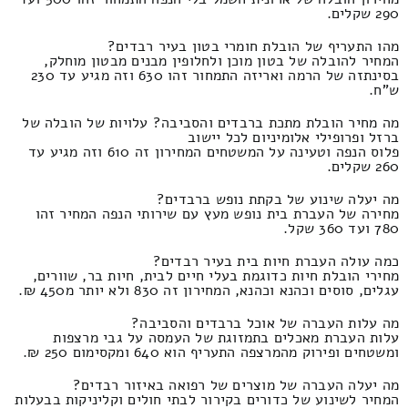
290 שקלים.
מהו התעריף של הובלת חומרי בטון בעיר רבדים?
המחיר להובלה של בטון מוכן ולחלופין מבנים מבטון מוחלק,
בסינתזה של הרמה ואריזה התמחור זהו 630 וזה מגיע עד 230
ש"ח.
מה מחיר הובלת מתכת ברבדים והסביבה? עלויות של הובלה של
ברזל ופרופילי אלומיניום לכל יישוב
פלוס הנפה וטעינה על המשטחים המחירון זה 610 וזה מגיע עד
260 שקלים.
מה יעלה שינוע של בקתת נופש ברבדים?
מחירה של העברת בית נופש מעץ עם שירותי הנפה המחיר זהו
780 ועד 360 שקל.
כמה עולה העברת חיות בית בעיר רבדים?
מחירי הובלת חיות כדוגמת בעלי חיים לבית, חיות בר, שוורים,
עגלים, סוסים וכהנא וכהנא, המחירון זה 830 ולא יותר מ450 ₪.
מה עלות העברה של אוכל ברבדים והסביבה?
עלות העברת מאכלים בתמזוגת של העמסה על גבי מרצפות
ומשטחים ופירוק מהמרצפה התעריף הוא 640 ומקסימום 250 ₪.
מה יעלה העברה של מוצרים של רפואה באיזור רבדים?
המחיר לשינוע של כדורים בקירור לבתי חולים וקליניקות בבעלות