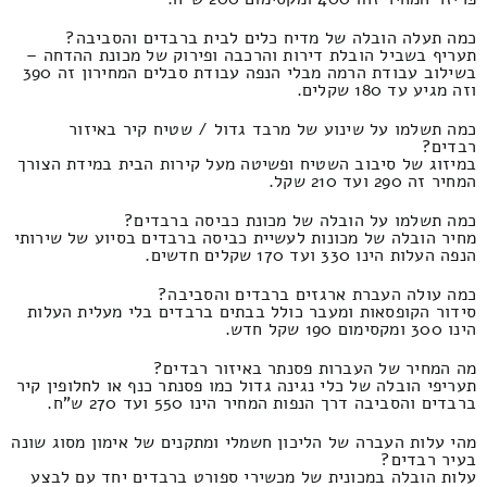
כמה תעלה הובלה של מדיח כלים לבית ברבדים והסביבה?
תעריף בשביל הובלת דירות והרכבה ופירוק של מכונת ההדחה –
בשילוב עבודת הרמה מבלי הנפה עבודת סבלים המחירון זה 390
וזה מגיע עד 180 שקלים.
כמה תשלמו על שינוע של מרבד גדול / שטיח קיר באיזור
רבדים?
במיזוג של סיבוב השטיח ופשיטה מעל קירות הבית במידת הצורך
המחיר זה 290 ועד 210 שקל.
כמה תשלמו על הובלה של מכונת כביסה ברבדים?
מחיר הובלה של מכונות לעשיית כביסה ברבדים בסיוע של שירותי
הנפה העלות הינו 330 ועד 170 שקלים חדשים.
כמה עולה העברת ארגזים ברבדים והסביבה?
סידור הקופסאות ומעבר כולל בבתים ברבדים בלי מעלית העלות
הינו 300 ומקסימום 190 שקל חדש.
מה המחיר של העברות פסנתר באיזור רבדים?
תעריפי הובלה של כלי נגינה גדול כמו פסנתר כנף או לחלופין קיר
ברבדים והסביבה דרך הנפות המחיר הינו 550 ועד 270 ש"ח.
מהי עלות העברה של הליכון חשמלי ומתקנים של אימון מסוג שונה
בעיר רבדים?
עלות הובלה במכונית של מכשירי ספורט ברבדים יחד עם לבצע