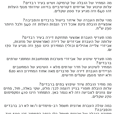
מה המחיר של הובלה של קרמיקה ושיש בעיר רבדים?
עלות שינוע של אריחים דקורטיביים בזיווג שירותי מנוף העלות
זהו 640 וזה מגיע עד 200 שקלים.
מהי עלות העברה של איזור בישול ברבדים והסביבה?
אופציית הובלת פינת אוכל דרך הנפות העלות זה 540 ולכל היותר
230 ש"ח.
מהו תעריף העברת אמצעי תחזוקת דירה בעיר רבדים?
עלותה של העברת אביזרים של דירה (אפראטים של מזונות,
אביזרי צלייה אהילים וכולי) המחירון הינו 350 וזה מגיע עד 170
₪.
מהו תעריף שינוע של אביזרי מערכות ממוחשבות ומחסני שרתים
ברבדים?
המחיר לשינוע של חדר שרתים מלא + השינוע של המחשבים
הניידים העברת דירה של סרברים מאה אחוז המחירון הוא 620
ולא יותר מ250 שקלים חדשים.
מה מחיר הובלת ציוד שיפוץ בתים ברבדים?
עלות הובלת חומרי בניין דוגמה לכך: מלט, שקי באלה, חול, פחים
עם גוונים לצביעה וזה לא נגמר כאן. התמחור הינו 410 ומקסימום
270 שקלים.
כמה עולה העברת ארונית חשמל רב-מימדים ו/או לא רב ברבדים
והסביבה?
מחירון הובלה של ארונית חשמל בלי הנפה התמחור זהו 500 ועד