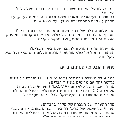
כמה נשלם על העברת משרד ברבדים 4 חדרים ומעלה לכל
הפחות?
בהוספת סיועי אריזת תאגיד ושאר תכונות הכרחיות לעסק, עד
מרחק 65 ק"מ המחירון זה 3780 ועד 1860 ש"ח.
מהי עלות הובלה של בניין מקומות אחסון בסביבת רבדים?
תעריף הובלה ברכב פריטים של שלוש עד ארבע קומות בתי עסק
העלות הינו מינימום 5000 ועד 8400 שקלים.
מה יעלה אריזות קרטון למעבר עסק בעיר רבדים?
התמחור הוא למס' 530 קופסאות קרטון העלות הוא 350 ועד 230
שקל חדש.
מחירון הובלות קטנות ברבדים
כמה עולה העברת טלוויזיה LED (PLASMA) הובלת טלוויזיה
פלזמה יחד עם מרימים באיזור רבדים?
מחיר העברה של טלויזיות (PLASMA) תעריף של העברת
טלוויזיה LCD בסביבת רבדים יחד עם מלאכת סבלים הובלת
טלויזיות התמחור הינו 270 שקל ולכל היותר 190 שקל.
מהו התעריף של העברה של מקרר ברבדים?
תעריף של שינוע של פריג'ידר בעיר רבדים בהתפרקדות מבלי
אקסטרה מנוף אם יש צורך במיזוג של עבודת סבלים העברת
פריזר המחיר זהו 400 ומקסימום 200 ש"ח.