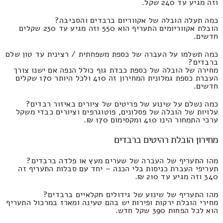
וזה מגיע עד 240 שקל.
כמה תעלה הובלה של אקווריום ברבדים והסביבה?
הובלת אקווריומים התעריף הוא 550 וזה מגיע עד 230 שקלים
חדשים.
כמה תשלמו על העברה של כספת משפחתית / רצינית עד טון שלם
ברבדים?
מחירה של הובלה של כספת כבדת גוף כולל הנפה אם ישנו צורך
העברת כספת גמלונית המחירון זה 410 ולכל היותר 170 שקלים
חדשים.
כמה נשלם על שינוע של פריטים של ציורים באיזור רבדים?
עלויות של הובלה של פסלונים, פוטוגרפים וציורים כבדי משקל
ערכי התמחור הינו 410 ומקסימום 170 ₪.
מחירון הובלת רהיטים ברבדים
מהו התעריף של העברה של שערים מעץ או פלדה ברבדים?
תעריפי העברת כניסות בלי הכנה – יחד עם סבלות התעריף זה
340 וזה מגיע עד 210 ₪.
מהו התעריף של שינוע של גידולים חקלאיים ברבדים?
מחירי הובלת ירקות ופירות יש בהם טעינה ומארז במרכול התעריף
הוא לכל הפחות 390 שקל חדש.