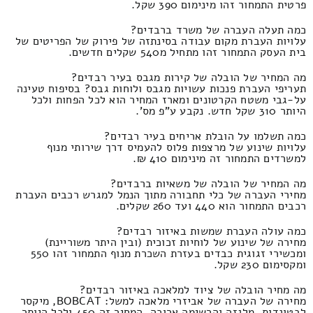
פרטית התמחור זהו מינימום 390 שקל.
כמה תעלה העברה של משרד ברבדים?
עלויות העברת מקום עבודה בסינתזה של פירוק של הפריטים של
בית העסק התמחור זהו מתחיל מ540 שקלים חדשים.
מה המחיר של הובלה של קירות מגבס בעיר רבדים?
תעריפי העברת פנכות עשויות מגבס ולוחות גבס? בסיפוח טעינה
על-גבי משטח הקרטונים ומארז המחיר הוא לכל הפחות ולכל
היותר 310 שקל חדש. נקבע ע"פ מס'.
כמה תשלמו על הובלת אריחים בעיר רבדים?
עלויות שינוע של מרצפות פלוס להעמיס דרך שירותי מנוף
למשרדים התמחור זה מינימום 410 ₪.
מה המחיר של הובלה של משאיות ברבדים?
מחירי העברה של כלי תחבורה מתוך הנמל למגרש רכבים העברת
רכבים התמחור הוא 440 ועד 260 שקלים.
כמה עולה העברת שמשות באיזור רבדים?
מחירה של שינוע של לוחיות זכוכית (ובין היתר משוריינת)
ומכשירי זגוגית כבדים בעזרת השכרת מנוף התמחור זהו 550
ומקסימום 230 שקל.
מה מחיר הובלה של ציוד למלאכה באיזור רבדים?
מחירה של העברה של אביזרי מלאכה למשל: BOBCAT, מיקסר
לבטונדות, מלגזה והרשימה ארוכה, המחיר זה 450 ולכל היותר