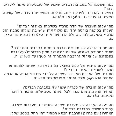
כמה תשלמו על בסביבת רבדים שינוע של סובסטרט מיטה לילדים
וזהו?
בשילוב להרכיב ולפרק בזיווג סבלים, ואופציית העברה של קופסה
מצעים התעריף זהו 560 ועד 180 ₪.
מהי עלות העברה של חדר מרכזי בשלמות באיזור רבדים?
העלות בסיפוח כורסה יחד עם טלוויזיות שיש בה שולחן מתכת הול
מרכזי בשילוב להרכיב ולפרק התעריף זה 630 וזה מגיע עד 330
₪.
מה מחיר הובלה של חלונית נגררת בייתית ברבדים והסביבה?
מחיר בתמורה לשינוע של ויטרינה של סלון מזכוכית/עץ/גבס
בתמזוגת של פירוק והרכבה התמחור זה 360 ועד 180 ש"ח.
מהי עלות שינוע של ספה בשביל הפינה או כזו שניתן לפתוח או
מושב לשניים באיזור רבדים?
מחירים של העברת מערכת הישיבה על ידי שירותי הנפה או הרמה
המחיר הוא 340 ולכל היותר 210 שקלים חדשים.
מהי עלות הובלה של ספריה עשוי עץ בסביבת רבדים?
המחיר הוא מינימום 140 ולכל היותר 200 ש"ח. התמחור הינו
מינימום 180 ₪.
מה יעלה העברה של מערכת ישיבה למחשבים מערכות ישיבה
עבור המשרד בסביבת רבדים?
המחירון עם פירוק והרכבת הכסא המחיר זהו החל ב200 שקל.