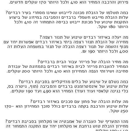
פירוק והרכבה המחיר הוא 410 ולכל היותר 170 שקלים חדשים.
כמה תשלמו על הובלת מכונה לייבוש שאינו מסחרי בעיר רבדים?
עלות הובלת מייבש חשמלי ברבדים והסביבה במיזוג של ביצוע
התקנות שינוע של מכונת ייבוש כביסה התמחור זה 410 ולכל
היותר 180 שקל.
מה יעלה באיזור רבדים שינוע של תנור רצפה?
מחירה של הובלת תנור רצפה ביתי באיזור רבדים אפשרות יחד עם
מנוף והשמה של תנור רצפה הובלה של תנור במשפחה העלות זה
400 ולכל היותר 190 ₪.
מה מחיר הובלה של פריזר עבור הבית ברבדים?
המחיר להעברת פריזר לבית באיזור רבדים בתמזוגת של עבודת
סחיבה ושירותי הנפה המחירון הוא 410 ולכל היותר 200 שקלים.
כמה נשלם על שינוע של כלים מוזיקליים בסביבת רבדים?
עלות שינוע של אינסטרומנט ברבדים והסביבה (תוף, גיטרה בס,
כלי נגינה קלאסי ועוד ועוד) המחיר הוא 490 ועד 190 שקלים.
מה עלות הובלה של פחון עם סככים באיזור רבדים?
עלות שינוע והרכבת בקתה ברבדים כולל סוכך המחירון הוא 170-
250 שקל.
מהו התעריף של העברה של אמבטיה או מקלחון בסביבת רבדים?
מחירון הובלת טוש נרחבת או מקלחון יחד עם התקנה התמחור זה
190-440 שקלים.