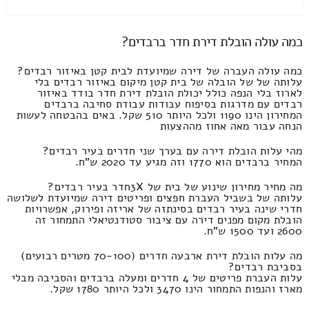
כמה עולה הובלת דירת חדר ברבדים?
כמה עולה העברה של דירה שמיועדת לבית קטן באיזור רבדים?
עלותה של של הובלה של בית קטן מיקום באיזור רבדים בלי
לארוז בלי הנפה כולל יכולת הובלת דירת חדר בודד באיזור
רבדים עם מדרגות בסיפוח עבודות עבודת סחיבה ברבדים
המחירון הינו 1190 ולכל היותר 510 שקל. באים בהבטחה לעשות
הנחה עבור מאה אחוז מההצעות
מהי עלות הובלת דירה עם בערך שני חדרים בעיר רבדים?
המחיר ברבדים הוא 1770 וזה מגיע עד 2020 ש"ח.
מה מחיר מחירון שינוע של בית של 3Xחדר בעיר רבדים?
עלותה של בשביל העברת חפצים ופריטים דירה שמיועדת לשלושה
חדרי שינה בעיר רבדים בסינתזה של אריזה ופירוק, אפשרויות
הובלת מקום מפנים דירה עם ציבור סטודנטיאלי התמחור זה
2600 ועד 1500 ש"ח.
מה עלות הובלת דירת ארבעה חדרים (70-100 מטרים רבועים)
בסביבת רבדים?
עלות העברת פריטים של 4 חדרים ומעלה ברבדים והסביבה מבלי
מארז והנפות התמחור הינו 3470 ולכל היותר 1780 שקל.