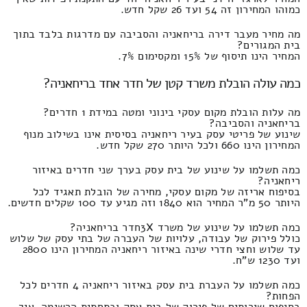
כמוהו המחירון זה 54 ועד 26 שקל חדש.
מה מחיר מעבר דירה בריחאניה והסביבה עם מדרגות בלבד בתוך
בית המגורים?
המחיר הינו תיסוף של 15% ומקסימום 7%.
כמה עולה הובלת משרד קטן של חדר אחד בריחאניה?
מה עלות הובלת מקום עסקי בינוני ומטה במידת 1 חדרים?
בריחאניה והסביבה?
שינוע של פריטי עסק בעיר ריחאניה בסיסית אינו בשילוב מנוף
המחירון הינו 660 ולכל היותר 270 שקל חדש.
כמה תשלמו על שינוע של בית עסק בערך שני חדרים באיזור
ריחאניה?
בסיפוח אריזה של מקום עסקי, מחירה של הובלת תאגיד לכל
היותר 50 מ"ר המחיר הוא 1840 וזה מגיע עד 100 שקלים חדשים.
כמה תשלמו על שינוע של משרד 3Xחדר בריחאניה?
כולל פירוק של עבודה, עלויות של העברה של בתי עסק של שלוש
עד שלוש וחצי חדרי שינה באיזור ריחאניה המחירון הינו 2800
ועד 1230 ש"ח.
כמה תשלמו על העברת בית עסק באיזור ריחאניה 4 חדרים לכל
הפחות?
בסיפוח שירותים של פירוק של בית עסק ובתחתית הרשימה, איך