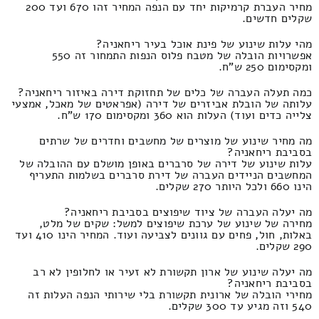
מחיר העברת קרמיקות יחד עם הנפה המחיר זהו 670 ועד 200
שקלים חדשים.
מהי עלות שינוע של פינת אוכל בעיר ריחאניה?
אפשרויות הובלה של מטבח פלוס הנפות התמחור זה 550
ומקסימום 250 ש"ח.
כמה תעלה העברה של כלים של תחזוקת דירה באיזור ריחאניה?
עלותה של הובלת אביזרים של דירה (אפראטים של מאכל, אמצעי
צלייה כדים ועוד) העלות הוא 360 ומקסימום 170 ש"ח.
מה מחיר שינוע של מוצרים של מחשבים וחדרים של שרתים
בסביבת ריחאניה?
עלות שינוע של דירה של סרברים באופן מושלם עם ההובלה של
המחשבים הניידים העברה של דירת סרברים בשלמות התעריף
הינו 660 ולכל היותר 270 שקלים.
מה יעלה העברה של ציוד שיפוצים בסביבת ריחאניה?
מחירה של שינוע של ערכת שיפוצים למשל: שקים של מלט,
באלות, חול, פחים עם גוונים לצביעה ועוד. המחיר הינו 410 ועד
290 שקלים.
מה יעלה שינוע של ארון תקשורת לא זעיר או לחלופין לא רב
בסביבת ריחאניה?
מחירי הובלה של ארונית תקשורת בלי שירותי הנפה העלות זה
540 וזה מגיע עד 300 שקלים.