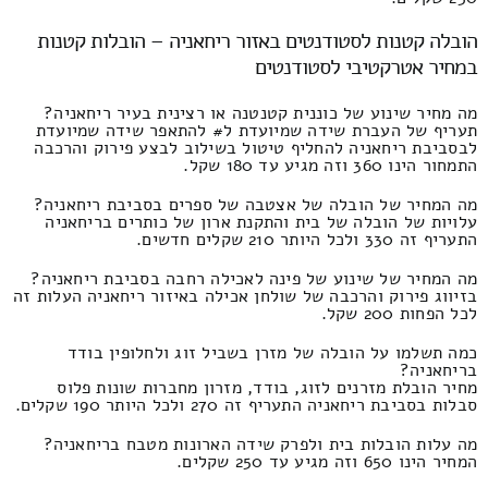
הובלה קטנות לסטודנטים באזור ריחאניה – הובלות קטנות
במחיר אטרקטיבי לסטודנטים
מה מחיר שינוע של כוננית קטנטנה או רצינית בעיר ריחאניה?
תעריף של העברת שידה שמיועדת ל# להתאפר שידה שמיועדת
לבסביבת ריחאניה להחליף טיטול בשילוב לבצע פירוק והרכבה
התמחור הינו 360 וזה מגיע עד 180 שקל.
מה המחיר של הובלה של אצטבה של ספרים בסביבת ריחאניה?
עלויות של הובלה של בית והתקנת ארון של כותרים בריחאניה
התעריף זה 330 ולכל היותר 210 שקלים חדשים.
מה המחיר של שינוע של פינה לאכילה רחבה בסביבת ריחאניה?
בזיווג פירוק והרכבה של שולחן אכילה באיזור ריחאניה העלות זה
לכל הפחות 200 שקל.
כמה תשלמו על הובלה של מזרן בשביל זוג ולחלופין בודד
בריחאניה?
מחיר הובלת מזרנים לזוג, בודד, מזרון מחברות שונות פלוס
סבלות בסביבת ריחאניה התעריף זה 270 ולכל היותר 190 שקלים.
מה עלות הובלות בית ולפרק שידה הארונות מטבח בריחאניה?
המחיר הינו 650 וזה מגיע עד 250 שקלים.