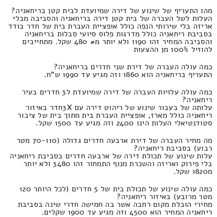
מהו התעריף של שינוע של דירה שמיועדת לבית קטן בריחאניה?
העלות לשל העברה של בית קטן דירה בריחאניה והסביבה מבלי
אריזה בלי שירותי הנפה כולל אופציית העברת בית של חדר בודד
בסביבת ריחאניה כולל מדרגות פלוס סיועי סבלות בריחאניה
והסביבה המחיר זהו 1190 ולא יותר מ# 480 שקל. מתחייבים
להוזיל 100% מן ההצעות
כמה עולה העברה של דירת שני חדרים בריחאניה?
התעריף בריחאניה הוא 1860 וזה מגיע עד 1990 ש"ח.
כמה עולה עלויות העברה של דירה שמיועדת ל3 חדרים בעיר
ריחאניה?
עלותה של בעבור שינוע של ריהוט דירה עם 3Xחדר באיזור
ריחאניה כולל מארז, אופציית העברת בית מתוך בית של ציבור
סטודנטיאלי העלות הינו 2400 וזה מגיע עד 1500 שקל.
מה מחיר העברה של דירת ארבעה חדרים גדולה (70-110 מטר
רבוע) בסביבת ריחאניה?
עלות שינוע של תכולת דירה של ארבעה חדרים בסביבת ריחאניה
בלי פירוק ואריזה והשכרת מנוף התמחור זהו 3480 ולא יותר
מ1820 שקל.
כמה עולה שינוע של תכולת בית של 5 חדרים (לכל היותר 120
מטר מרובע) באיזור ריחאניה?
מחירי הובלת מקום רחבה אשר בה חמישה חדרי שינה בסביבת
ריחאניה המחיר הוא 4500 וזה מגיע עד 1900 שקלים.