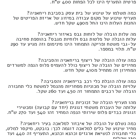
פרטית התעריף הינו לכל הפחות 400 ש"ח.
כמה תשלמו על שינוע של בית עסק בסביבת ריחאניה?
תעריף שינוע של מקום עבודה במיזוג של אריזת הפריטים של
החנות העלות הינו החל מ490 שקל חדש.
מה עלות הובלה של לוחות גבס באיזור ריחאניה?
עלות הובלה של פלטות גבס ולוחיות מגבס? בהוספת סחיבה
על-גבי משטח ופריקה התמחור הינו מינימום וזה מגיע עד 290
ש"ח. תלוי במספר.
כמה עולה הובלה של ריצוף בריחאניה והסביבה?
מחירים של הובלה של ריצוף כולל להעמיס פלוס הנפה למשרדים
המחירון זה מתחיל מ410 שקל חדש.
כמה עולה הובלת כלי רכב בריחאניה והסביבה?
עלויות הובלה של מכוניות מסחריות מהנמל למשטח כלי תחבורה
הובלה של רכבים התמחור זה 450 ועד 260 שקל.
מהו תעריף הובלה של זכוכיות בריחאניה?
עלותה של העברת משטחי זגוגית (יחד עם קבועה) ומכשירי
זגוגית כבדים פלוס שירותי הנפה המחיר זהו 540 ועד 270 ש"ח.
כמה נשלם על הובלה של איבזור למלאכה בעיר ריחאניה?
מחיר שינוע של כלים למלאכה דוגמה לכך: בובקט, מיקסר למלט,
כלי תחבורה לנשיאת ארגזים וכהנא וכהנא, התעריף זה 440 ועד
230 שקלים.