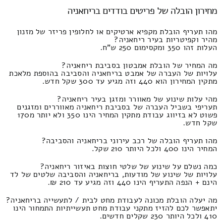
מחירון הובלה של פריטים בודדים בריחאניה
מהו תעריף הובלת מקפיא ארטיקים או לחלופין פריזר של מזנון
מהיר וקפיטריות בעיר ריחאניה?
העלות זהו 350 ומקסימום 250 ש"ח.
מה המחיר של הובלת אמבטון בסביבת ריחאניה?
עלויות של העברה של אמבט בריחאניה והסביבה בהוספת מלאכת
מתקין המחירון הוא 440 וזה מגיע עד 300 שקל חדש.
מהי עלות שינוע של מאוורר ומזגן בעיר ריחאניה?
תעריפי בשביל העברה של בסביבת ריחאניה מאווררים ומזגנים
פשוט לא בזיווג עבודת מתקין המחיר הינו 350 ולא יותר מ170
שקל חדש.
מהו תעריף הובלה של רכב עירוני בריחאניה והסביבה?
המחיר הינו 400 ולכל היותר 210 שקל.
כמה נשלם על שינוע של שלטי חוצות באיזור ריחאניה?
עלויות של שינוע של מודעות, בריחאניה והסביבה שלטים של לד
הינם + הנפה התעריף הינו 440 וזה מגיע עד 210 ₪.
מה יעלה הובלת מכונה לעבודת מחט לבית / לתעשייה בריחאניה?
יתאפשר לכם להזיז מתקני עבודת מחט תעשייתיות התמחור הינו
410 ולכל היותר 230 שקלים חדשים.