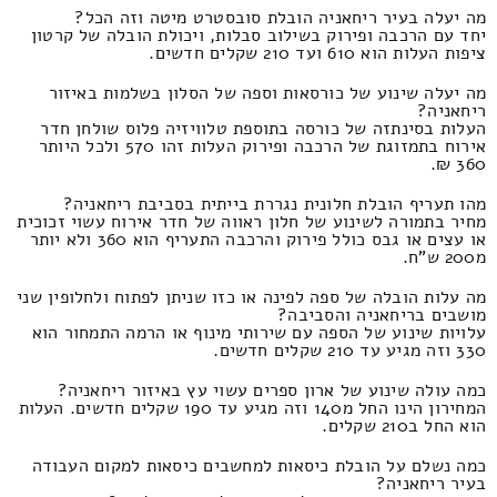
מה יעלה בעיר ריחאניה הובלת סובסטרט מיטה וזה הכל?
יחד עם הרכבה ופירוק בשילוב סבלות, ויכולת הובלה של קרטון
ציפות העלות הוא 610 ועד 210 שקלים חדשים.
מה יעלה שינוע של כורסאות וספה של הסלון בשלמות באיזור
ריחאניה?
העלות בסינתזה של כורסה בתוספת טלוויזיה פלוס שולחן חדר
אירוח בתמזוגת של הרכבה ופירוק העלות זהו 570 ולכל היותר
360 ₪.
מהו תעריף הובלת חלונית נגררת בייתית בסביבת ריחאניה?
מחיר בתמורה לשינוע של חלון ראווה של חדר אירוח עשוי זכוכית
או עצים או גבס כולל פירוק והרכבה התעריף הוא 360 ולא יותר
מ200 ש"ח.
מה עלות הובלה של ספה לפינה או כזו שניתן לפתוח ולחלופין שני
מושבים בריחאניה והסביבה?
עלויות שינוע של הספה עם שירותי מינוף או הרמה התמחור הוא
330 וזה מגיע עד 210 שקלים חדשים.
כמה עולה שינוע של ארון ספרים עשוי עץ באיזור ריחאניה?
המחירון הינו החל מ140 וזה מגיע עד 190 שקלים חדשים. העלות
הוא החל ב210 שקלים.
כמה נשלם על הובלת כיסאות למחשבים כיסאות למקום העבודה
בעיר ריחאניה?