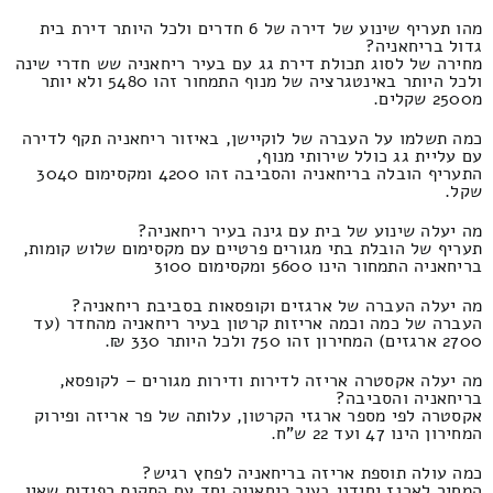
מהו תעריף שינוע של דירה של 6 חדרים ולכל היותר דירת בית
גדול בריחאניה?
מחירה של לסוג תכולת דירת גג עם בעיר ריחאניה שש חדרי שינה
ולכל היותר באינטגרציה של מנוף התמחור זהו 5480 ולא יותר
מ2500 שקלים.
כמה תשלמו על העברה של לוקיישן, באיזור ריחאניה תקף לדירה
עם עליית גג כולל שירותי מנוף,
התעריף הובלה בריחאניה והסביבה זהו 4200 ומקסימום 3040
שקל.
מה יעלה שינוע של בית עם גינה בעיר ריחאניה?
תעריף של הובלת בתי מגורים פרטיים עם מקסימום שלוש קומות,
בריחאניה התמחור הינו 5600 ומקסימום 3100
מה יעלה העברה של ארגזים וקופסאות בסביבת ריחאניה?
העברה של כמה וכמה אריזות קרטון בעיר ריחאניה מהחדר (עד
2700 ארגזים) המחירון זהו 750 ולכל היותר 330 ₪.
מה יעלה אקסטרה אריזה לדירות ודירות מגורים – לקופסא,
בריחאניה והסביבה?
אקסטרה לפי מספר ארגזי הקרטון, עלותה של פר אריזה ופירוק
המחירון הינו 47 ועד 22 ש"ח.
כמה עולה תוספת אריזה בריחאניה לפחץ רגיש?
המחיר לארגז יחידני בעיר ריחאניה יחד עם התקנת רפידות שאין