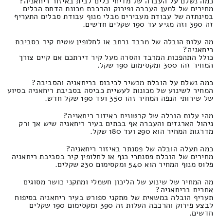
כמה נשלם על העברה של מדיחי כלים לבית באיזור ריחאניה?
מחירים של למען העברה ופירוק והרכבת מכונת הדחת הכלים –
בסינתזה של עבודת מעבירים מבלי מנוף עבודת סבלים התעריף
זה 390 וזה מגיע עד 190 שקלים חדשים.
מה עלות הובלה של מרבד נרחב או לחלופין שטיח קיר בסביבת
ריחאניה?
כולל התהפכות המרבד והסרה מעל קיר דירתכם אם קיים צורך
המחיר זהו 300 ומקסימום 190 שקל.
כמה נשלם על הובלת מכשיר לכיבוס בריחאניה והסביבה?
המחיר לשינוע של מכונות לעשיית כביסה בסביבת ריחאניה בסיוע
של שירותי הנפה המחיר זהו 350 ועד 190 שקל חדש.
מהי עלות הובלה של קרטונים באיזור ריחאניה?
ניהול הארגזים והעברה אף בבתים בעיר ריחאניה שיש אך ורק
מדרגות המחיר הוא 290 ועד 180 שקל.
כמה תעלה הובלה של פסנתר באיזור ריחאניה?
מחירים של הובלת פסנתרי כנף או לחלופין קיר בסביבת ריחאניה
פלוס מנוף המחיר הוא 540 ומקסימום 230 שקלים.
מה המחיר של שינוע של הליכון חשמלי ומתקני כושר מסוגים
אחרים בריחאניה?
תעריף הובלה במשאית של מתקני ספורט בעיר ריחאניה בסיפוח
לבצע פירוק והרכבה העלות זה 390 ומקסימום 190 שקלים
חדשים.