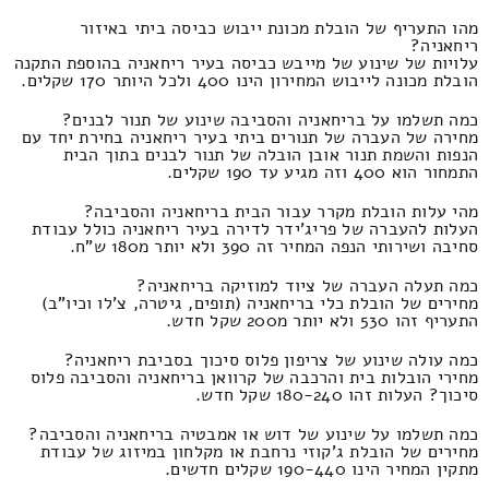
מהו התעריף של הובלת מכונת ייבוש כביסה ביתי באיזור
ריחאניה?
עלויות של שינוע של מייבש כביסה בעיר ריחאניה בהוספת התקנה
הובלת מכונה לייבוש המחירון הינו 400 ולכל היותר 170 שקלים.
כמה תשלמו על בריחאניה והסביבה שינוע של תנור לבנים?
מחירה של העברה של תנורים ביתי בעיר ריחאניה בחירת יחד עם
הנפות והשמת תנור אובן הובלה של תנור לבנים בתוך הבית
התמחור הוא 400 וזה מגיע עד 190 שקלים.
מהי עלות הובלת מקרר עבור הבית בריחאניה והסביבה?
העלות להעברה של פריג'ידר לדירה בעיר ריחאניה כולל עבודת
סחיבה ושירותי הנפה המחיר זה 390 ולא יותר מ180 ש"ח.
כמה תעלה העברה של ציוד למוזיקה בריחאניה?
מחירים של הובלת כלי בריחאניה (תופים, גיטרה, צ'לו וכיו"ב)
התעריף זהו 530 ולא יותר מ200 שקל חדש.
כמה עולה שינוע של צריפון פלוס סיכוך בסביבת ריחאניה?
מחירי הובלות בית והרכבה של קרוואן בריחאניה והסביבה פלוס
סיכוך? העלות זהו 180-240 שקל חדש.
כמה תשלמו על שינוע של דוש או אמבטיה בריחאניה והסביבה?
מחירים של הובלת ג'קוזי נרחבת או מקלחון במיזוג של עבודת
מתקין המחיר הינו 190-440 שקלים חדשים.