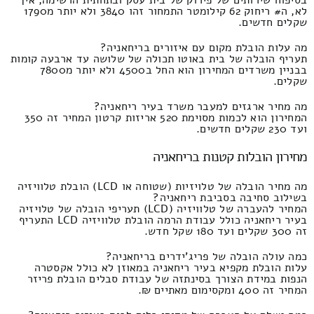
לא, ה# ריחוק 62 קילומטר התמחור זהו 3840 ולא יותר מ1790
שקלים חדשים.
מה עלות הובלת מקום עם איזורים בריחאניה?
תעריף הובלה של בית באוטו תכולה של שלושה עד ארבעה קומות
בבניין משרדים המחירון הוא החל ב4500 ולא יותר מ7800
שקלים.
מה מחיר ארגזים למעבר משרד בעיר ריחאניה?
המחירון הוא לכמות מסוימת 520 אריזות קרטון המחיר זה 350
ועד 230 שקלים חדשים.
מחירון הובלות קטנות בריחאניה
מה מחיר הובלה של טלויזיות (שטוחה או LCD) הובלת טלוויזיה
בשילוב סחיבה בסביבת ריחאניה?
המחיר להעברה של טלוויזיה (LCD) תעריפי הובלה של טלויזיה
בעיר ריחאניה כולל עבודת הרמה הובלת טלוויזיה LCD התעריף
זה 300 שקלים ועד 180 שקל חדש.
כמה עולה הובלה של פריג'ידרים בריחאניה?
עלות הובלת מקפיא בעיר ריחאניה במאוזן לא כולל אקסטרה
הנפות במידת הצורך בסינתזה של עבודת סבלים הובלת פריזר
המחיר זה 400 ומקסימום מאתיים ₪.