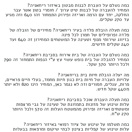
כמה נשלם על העברת לבנות מבטון באיזור ריחאניה?
המחיר להעברה של לבנות טיט ערוך / חומרי בטון אשר עבר
החלקה, יחד עם הרמה ואריזה ופירוק התמחור זהו 640 וזה מגיע
עד 270 שקלים.
כמה תעלה הובלת פלדה בעיר ריחאניה? מחירים של הובלה של
פלדה ופרופילים של חמרן לכל פינה
בזיווג שירותי מנוף וטעינה על המשטחים המחירון זה 640 ועד
240 שקלים חדשים.
כמה נשלם על העברה של בית אירוח בסביבת ריחאניה?
המחיר להובלה של בית נופש עשוי עץ ע"י הנפות התמחור זה 790
ולכל היותר 370 שקל.
מה יעלה הובלת חיות בית בריחאניה?
עלויות העברה של חיות בית כגון חיות מחמד, בעלי חיים פראיים,
פרות, עגלים, חמורים וזה לא נגמר כאן, המחיר הינו 820 ולא יותר
מ440 שקל חדש.
כמה תעלה העברת אוכל בסביבת ריחאניה?
עלות שינוע של מזונות בתמזוגת של טעינה על גבי מרצפות
ומשטחים ואריזה ופירוק מהמשטח העלות זה 570 ולכל היותר
270 ש"ח.
כמה תשלמו על שינוע של ציוד רפואי באיזור ריחאניה?
עלות שינוע של קפליות בצינון לבתי שיקום ומרפאות בבעלות