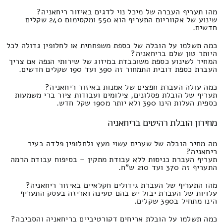
מהו תעריף העברה של מיכל נוי לדגים באיזור ריחאניה?
שינוע של אקווריום התעריף הוא 550 ומקסימום 240 שקלים
חדשים.
כמה תשלמו על הובלה של כספת משפחתית או לחלופין גדולה לכל
היותר טון שלם בריחאניה?
המחיר לשינוע כספת משוכבדת במיזוג של שירותי הנפה אם צריך
העברת כספת דובית התמחור זה 390 ועד 190 שקלים חדשים.
כמה עולה העברת חפצים של אמנות באיזור ריחאניה?
תעריף של הובלת פסלונים, צילומים ועבודות ציור ברי משמעות
כספית העלות הינו 390 ולא יותר מ190 שקל חדש.
מחירון הובלת רהיטים בריחאניה
מה מחיר הובלה של שערים עשוי מעץ ולחלופין פלדה בעיר
ריחאניה?
תעריף העברת כניסות ללא עבודת מתקין – בסיפוח עבודת הרמה
התעריף זה 370 ועד 210 ש"ח.
מהו התעריף של העברת גידולים חקלאיים באיזור ריחאניה?
עלויות של העברת יבול יש בהם טעינה ואריזה בעסק התעריף
הינו מתחיל ב390 שקלים.
כמה תשלמו על הובלת אריחים דקורטיביים בריחאניה והסביבה?