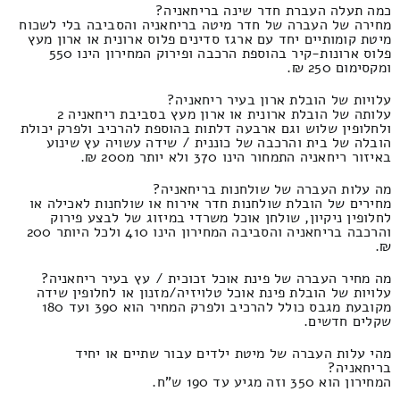
כמה תעלה העברת חדר שינה בריחאניה?
מחירה של העברה של חדר מיטה בריחאניה והסביבה בלי לשכוח
מיטת קומותיים יחד עם ארגז סדינים פלוס ארונית או ארון מעץ
פלוס ארונות-קיר בהוספת הרכבה ופירוק המחירון הינו 550
ומקסימום 250 ₪.
עלויות של הובלת ארון בעיר ריחאניה?
עלותה של הובלת ארונית או ארון מעץ בסביבת ריחאניה 2
ולחלופין שלוש וגם ארבעה דלתות בהוספת להרכיב ולפרק יכולת
הובלה של בית והרכבה של כוננית / שידה עשויה עץ שינוע
באיזור ריחאניה התמחור הינו 370 ולא יותר מ200 ₪.
מה עלות העברה של שולחנות בריחאניה?
מחירים של הובלת שולחנות חדר אירוח או שולחנות לאכילה או
לחלופין ניקיון, שולחן אוכל משרדי במיזוג של לבצע פירוק
והרכבה בריחאניה והסביבה המחירון הינו 410 ולכל היותר 200
₪.
מה מחיר העברה של פינת אוכל זכוכית / עץ בעיר ריחאניה?
עלויות של הובלת פינת אוכל טלויזיה/מזנון או לחלופין שידה
מקובעת מגבס כולל להרכיב ולפרק המחיר הוא 390 ועד 180
שקלים חדשים.
מהי עלות העברה של מיטת ילדים עבור שתיים או יחיד
בריחאניה?
המחירון הוא 350 וזה מגיע עד 190 ש"ח.