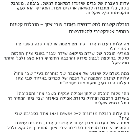
עלות העברה של כלים שיועדו למלאכה למשל: בובקט, מערבל
בטון, כלי תחבורה לנשיאת ארגזים ועוד, התעריף הוא 440
ומקסימום 270 שקלים.
הובלה קטנות לסטודנטים באזור שבי ציון – הובלות קטנות
במחיר אטרקטיבי לסטודנטים
מה עלות העברת ארון-קיר מצומצמת או לא קטנה בשבי ציון
והסביבה?
תעריף הובלה של שידת מייקאפ שידה עבור בשבי ציון החלפת
טיטול בהוספת לבצע פירוק והרכבה התעריף הוא 350 ולכל היותר
210 שקל.
כמה נשלם על שינוע של אצטבה של כותרים בעיר שבי ציון?
עלויות שינוע והתקנה של דפפה של ספרים באיזור שבי ציון
העלות הינו 340 ומקסימום 190 ש"ח.
מהי עלות הובלת שולחן אכילה ענקית בשבי ציון והסביבה?
בשילוב הרכבת ופירוק נקודת אכילה באיזור שבי ציון המחיר זה
החל ב200 שקלים.
מה עלות הובלת מזרונים ל-2 אנשים ו/או אחד בסביבת שבי
ציון?
מחירה של העברת מזרן עבור 2 אנשים, אחד, מזרנים עמינח
בהוספת עבודת מרימים בסביבת שבי ציון המחירון זה 240 ולכל