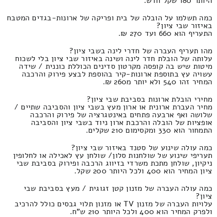
היותר 180 שקל חדש.
כמה תשלמו על הובלה של בית ופריקה של ארונות-בגדים המטבח
באיזור שבי ציון?
התעריף הוא 660 ועד 270 ₪.
מהו תעריף העברה של חדרי לינה בשבי ציון?
עלותה של הובלת חדר לינה ושינה באיזור שבי ציון בלי לשכוח
מיטות שיש בה קופסה מקרטון סדינים הכוללת כוננית / שידה
עשויה עץ בתוספת ארונות-קיר בהוספת לבצע פירוק והרכבה
המחיר זהו 540 ולא יותר מ260 ₪.
מחירי הובלת ארונות בסביבת שבי ציון?
מחיר העברת ארונית או ארון מעץ בשבי ציון והסביבה שתיים /
שלושה ואף ארבעה פתחים באינטגרציה של פירוק והרכבה
אופציות של הובלה והרכבת ארון ניוד בשבי ציון והסביבה
התמחור הוא 330 ומקסימום 210 שקלים.
כמה עולה שינוע של סטנד באיזור שבי ציון?
תעריפי שינוע של שולחנות סלון/ שולחן עץ לאכילה או לחלופין
ניקיון, שולחן מתכת משרדי בזיווג הרכבה ופירוק בסביבת שבי
ציון המחיר הוא 400 ולכל היותר 200 שקל.
כמה עולה העברה של מזנון קטן זגוגית / מעץ בסביבת שבי
ציון?
עלויות העברה של מזנון TV או מזנון תלוי גבסים כולל להרכיב
ולפרק המחיר הוא 400 ולכל היותר 210 ש"ח.