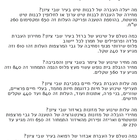
מה יעלה העברה של לבנות טיט בעיר שבי ציון?
מחירה של העברת לבנות טיט ערוך או לחלופין לבנות טיט
מושטח, בהוספת הטענה ופריקה העלות זה 630 ומקסימום 260
ש"ח.
כמה נשלם על שינוע של ברזל בעיר שבי ציון? מחירון העברת
פלדה ופרופילים של חמרן לכל יישוב
פלוס שירותי מנוף וסחיבה על גבי המרצפות העלות זהו 610 וזה
מגיע עד 240 שקל.
מה מחיר שינוע של צימר בשבי ציון והסביבה?
מחיר הובלת בית נופש עשוי מעץ פלוס הנפה התמחור זה 840 וזה
מגיע עד 360 שקלים.
מה עלות העברת בעלי חיים בסביבת שבי ציון?
תעריפי שינוע של חיות כדוגמת חיות מחמד, בעלי חיים פראיים,
שוורים, בני פרה, אתונות ועוד, העלות זה 840 ועד 440 שקלים
חדשים.
מה עלות שינוע של מזונות באיזור שבי ציון?
מחירי הובלה של מזונות באינטגרציה של הטענה על גבי מרצפות
ומשטחים ואריזה ופירוק מהאיזור התמחור זה 650 וזה מגיע עד
270 ₪.
כמה נשלם על העברת אבזור של רפואה בעיר שבי ציון?