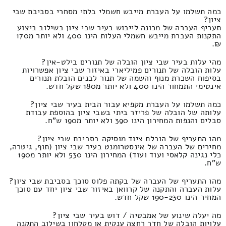
כמה תשלמו על העברת מייבש חשמלי בלתי מסחרי בסביבת שבי
ציון?
תעריף העברה של מכונה לייבוש בעיר שבי ציון בשילוב ביצוע
התקנות העברת מייבש חשמלי העלות הינו 400 ולא יותר מ170
₪.
מהי עלות בעיר שבי ציון הובלה של תנורים בילט-אין?
עלות הובלה של תנורים פמיליארי באיזור שבי ציון אפשרויות
בסיפוח השכרת מנוף והשמה של תנור לבנים הובלת תנורים
אינטימי התמחור הינו 400 ולא יותר מ180 שקל חדש.
כמה תשלמו על העברת מקפיא עבור הבית בעיר שבי ציון?
עלותה של הובלה של פריזר ביתי בשבי ציון בהוספת עבודת
סבלים והנפות המחירון הינו 390 ולא יותר מ190 ש"ח.
מהו התעריף של הובלת ציוד מוסיקה בסביבת שבי ציון?
מחירים של העברה של אינסטרומנט בעיר שבי ציון (תוף, גיטרה,
כלי נגינה קלאסי ועוד ועוד) המחירון הינו 530 ולא יותר מ190
ש"ח.
מהו התעריף של העברה של בקתה פלוס סוכך בסביבת שבי ציון?
עלות העברה והתקנה של קרוואן באיזור שבי ציון יחד עם סוכך
המחיר הינו 190-230 שקל חדש.
מה יעלה שינוע של אמבטיה / דוש בעיר שבי ציון?
עלויות הובלה של חדר רחצה ענקית או מקלחון בשילוב התקנה