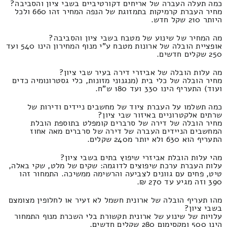
כמה תעלה העברה של אריחים דקורטיביים בשבי ציון והסביבה?
מחיר העברת קרמיקות בתמזוגת של הנפה המחיר זהו 660 ולכל
היותר 210 שקל חדש.
מה המחיר של שינוע של מטבח בשבי ציון והסביבה?
אופציית הובלה של ארונות מטבח ע"י מנוף המחירון הינו 540 ועד
250 שקלים חדשים.
מה עלות הובלה של אביזרי דירה בעיר שבי ציון?
מחיר הובלה של כלי בית (מנגנוני מזונות, כלי גסטרונומיה כדים
ועוד) התעריף הינו 330 ועד 180 ש"ח.
כמה תשלמו על העברת ציוד של מחשבים ניידים ודירות של
שרתים אלקטרוניים באיזור שבי ציון?
מחיר הובלה של דירה של סרברים קומפלט בתוספת הובלת
המחשבים הניידים העברה של דירה של סרברים מאה אחוז
התעריף הוא 630 ולא יותר מ240 שקלים.
מהי עלות הובלת אביזרי שיפוץ בתים בשבי ציון?
עלות העברת ערכת שיפוצים לדוגמה: שקים של מלט, שקי באלה,
טיט, פחים עם גוונים לצביעה והרשימה ממשיכה. התמחור זהו
390 וזה מגיע עד 270 ₪.
מהו תעריף הובלה של ארונית חשמל לא זעיר או לחלופין מצומצם
בשבי ציון?
עלויות של שינוע של ארונית תקשורת בלי השכרת מנוף התמחור
הינו 500 ומקסימום 280 שקלים חדשים.