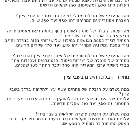
יש לכם את היכולת לשנע מכשירים של עבודת מחט עבור מפעלים
העלות הינו 400 ומקסימום 230 שקלים חדשים.
מהו התעריף של הובלת מיכלי נוי לדגים בסביבת שבי ציון?
העברת אקווריומים המחירון זהו 550 ועד 250 ש"ח.
מהי עלות הובלה של מתקן לאחסון כסף ביתית ו/או מאסיבית זה
מגיע עד טון אחד באיזור שבי ציון?
המחיר לניוד כספת מגושמת במיזוג של שירותי מנוף במידה וחייב
ניוד כספת גמלונית המחיר זהו 410 ועד 170 שקלים חדשים.
מהו התעריף של הובלת חפצים של ציור בשבי ציון והסביבה?
מחירים של הובלה של יצירות פיסול, פוטוגרפים ועבודות ציור
כבדי משקל ערכי התעריף הוא 390 ולכל היותר 180 שקלים.
מחירון הובלת רהיטים בשבי ציון
כמה נשלם על הובלה של פתחים עשוי עץ ולחלופין ברזל בשבי
ציון?
עלויות של העברת שערים בלי להתקין – בזיווג עבודת מעבירים
התמחור זה 360 ועד 210 שקלים חדשים.
כמה נשלם על הובלת תוצרת חקלאית בשבי ציון?
עלויות העברת תוצרת חקלאית גוררים עמם הרמה ופריקה בבית
העסק התמחור זה מתחיל ב400 ₪.