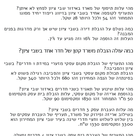
מהי עלות תיסוף של מארז באיזור שבי ציון לפחץ לא איתן?
התעריף לקופסה אחיד בשבי ציון בזיווג ריפוד יחיד מסוגו
התמחור זהו 54 ולכל היותר 28 שקל.
כמה נשלם על הובלת דירה בשבי ציון שיש אך ורק מדרגות בפנים
המבנה?
העלות זה הוספה של 16% וזה מגיע עד 7%.
כמה עולה הובלת משרד קטן של חדר אחד בשבי ציון?
מהו התעריף של הובלת מקום עסקי מזערי במידת 1 חדרים? בשבי
ציון והסביבה?
הובלת תכולת מקום עסקי בשבי ציון והסביבה רגילה פשוט לא
בסינתזה של הנפה המחירון זהו 680 ולכל היותר 340 שקל.
מהי עלות שינוע של תאגיד כשני חדרים באיזור שבי ציון?
בהוספת אריזה של מקום עסקי, עלות הובלת בית עסק מקסימום
50 מ"ר התמחור זהו 1830 ומקסימום 90 שקל.
מה עלות העברת עסק 3 חדרים בשבי ציון?
בשילוב אריזה ופירוק של משרד, תעריף של העברת עסקים של
בין שלוש לשלוש וחצי חדרי שינה בעיר שבי ציון המחירון הוא
3300 ומקסימום 1330 ש"ח.
מהו התעריף של העברת בית עסק בשבי ציון 4 חדרים ומעלה