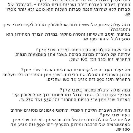
מחירון בעבור העברת דירה ואריזת מדיח הכלים – בסינתזה של
סבלות ללא שירותי הנפה סבלות העלות הוא 400 ולא יותר מ170
₪.
כמה עולה שינוע של שטיח רחב או לחלופין מרבד לקיר בשבי ציון
והסביבה?
בסיפוח היסב השטיחון והסרה מהקיר במידת הצורך המחירון הוא
300 ולכל היותר 190 ₪.
מהי עלות הובלת מכונת כביסה באיזור שבי ציון?
עלותה של העברת מכונת כביסה בשבי ציון באמצעות הנפות
התעריף זהו 330 ועד 180 שקל.
מה יעלה העברה של קרטונים וארגזים באיזור שבי ציון?
תכנון הארגזים והובלה גם בדירות בשבי ציון והסביבה בלי מעלית
התעריף הינו 290 וזה מגיע עד 180 שקלים.
כמה עולה הובלת פסנתר בשבי ציון?
תעריף העברת כלי נגינה גדול כמו פסנתר כנף או לחלופין קיר
באיזור שבי ציון ע"י הנפות התמחור זהו 550 ועד 270 ₪.
מה עלות העברת הליכון חשמלי ומתקני אימונים מסוגים אחרים
בעיר שבי ציון?
עלויות של הובלה במכונית של מכונות אימון באיזור שבי ציון
באינטגרציה של הרכבה ופירוק התעריף זהו 390 וזה מגיע עד
180 ₪.