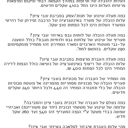
העלות להובלה של תרופות במהלך הקפאה לבתי שיקום ומרפאות
פרטיות העלות הינו החל ב410 שקלים חדשים.
כמה תעלה שינוע של חנות/עסק בסביבת שבי ציון?
עלות הובלה של משרד באינטגרציה של הרכבה ופירוק של רהיטי
המשרד העלות הינו לכל הפחות 510 שקל.
כמה תעלה הובלה של לוחות גבס באיזור שבי ציון?
תעריף של שינוע של צלחות גבס ולוחיות מגבס? כולל הטענה
על-גבי משטחי הארגזים ומארז המחירון זהו מתחיל מומקסימום
290 שקלים. בהתאם למס'.
כמה תעלה העברת מרצפות בסביבת שבי ציון?
עלות הובלה של ריצוף באינטגרציה של נשיאה כולל הנפות לדירה
המחיר הינו לכל הפחות 400 ₪.
מה המחיר של העברה של מכוניות בשבי ציון?
תעריף הובלה של מכוניות מסחריות מהמרינה אל משטח מכוניות
הובלה של כלי תחבורה המחיר זה 440 ולכל היותר 240 שקלים
חדשים.
כמה נשלם על העברה של זכוכית בשבי ציון והסביבה?
עלותה של שינוע של משטחי זכוכית (יחד עם משוריינת) ואביזרי
שמשה כבדי משקל ע"י הנפה התעריף זהו 540 ועד 260 שקל
חדש.
מהי עלות העברת איבזור למלאכה באיזור שבי ציון?