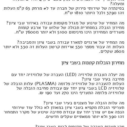
ומעלה?
בסינתזה של שירותי פירוק של חברה עד ל# מרחק 63 ק"מ העלות
זהו 3790 ולכל היותר 1810 ש"ח.
מה המחיר של שינוע של מגדל מקומות עבודה באיזור שבי ציון?
מחירון הובלה במסחרית תכולה של שלוש עד ארבע קומות
משרדים המחירון הינו מינימום 5100 ולא יותר מ7600 ש"ח.
מה המחיר של ארגזים למארז עבודה בשבי ציון והסביבה?
העלות זה עבור מספר 530 אריזות קרטון העלות זה 330 ולא יותר
מ260 שקלים.
מחירון הובלות קטנות בשבי ציון
מה יעלה העברת טלויזיה (LED) העברה של טלוויזיה יחד עם
סחיבה בעיר שבי ציון?
העלות להעברה של טלוויזיה פלזמה (PLASMA) עלות הובלה של
טלוויזיה LCD בשבי ציון יחד עם עבודת סחיבה הובלה של
טלוויזיה פלזמה התעריף הינו 270 ועד 190 ₪.
מה עלות הובלה של מצננים בעיר שבי ציון?
תעריפי הובלת מקפיא בשבי ציון במאוזן לא כולל עוד שירותי
הנפה אם יש צורך יחד עם עבודת סחיבה שינוע של מקרר התמחור
זהו 390 ולא יותר ממאתיים שקלים חדשים.
מהו תעריף העברה של מדיחים לבית בשבי ציון?