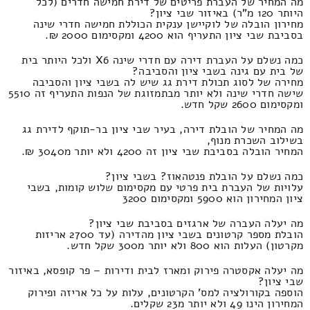
מה המחיר של העברת פריטים של דירת חמישה חדרים (לכל
היותר 120 מ"ר) באיזור שבי ציון?
מחירון הובלה של לוקיישן ענקית הכוללת חמישה חדרי שינה
בסביבת שבי ציון התעריף הוא 4200 ומקסימום 2000 ₪.
כמה נשלם על העברת דירה עם חדרי שינה X6 ולכל היותר בית
של בית עם גינה בשבי ציון והסביבה?
מחירה של לסוג תכולת דירת גג שיש לה בשבי ציון והסביבה
שישה חדרי שינה ולא יותר מבתמזוגת של הנפות התעריף זה 5510
ומקסימום 2600 שקל חדש.
מה המחיר של הובלת דירה, בעיר שבי ציון בר-תוקף לדירת גג
בשילוב השכרת מנוף,
המחיר הובלה בסביבת שבי ציון זה 4200 ולא יותר מ3040 ₪.
כמה נשלם על הובלת פנטהאוז? בשבי ציון?
עלויות של העברת בית פרטי עם מקסימום שלוש קומות, בשבי
ציון המחירון הוא 5900 ומקסימום 3200
מה יעלה העברה של ארגזים בסביבת שבי ציון?
הובלת מספר קרטונים בשבי ציון מהדירה (עד 2700 אריזות
מקרטון) העלות הוא 800 ולא יותר מ300 שקל חדש.
מה יעלה אקסטרה פירוק ומארז לבית ודירות – פר קופסא, באיזור
שבי ציון?
הוספה בקורולציה למס' הקרטונים, עלות על כל אריזה ופירוק
המחירון הינו 49 ולא יותר מ23 שקלים.