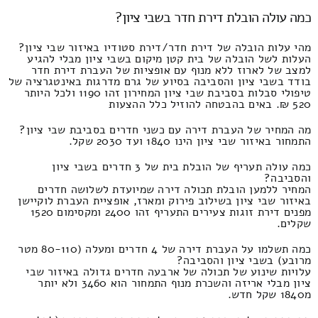
כמה עולה הובלת דירת חדר בשבי ציון?
מהי עלות הובלה של דירת חדר/דירת סטודיו באיזור שבי ציון?
העלות לשל הובלה של בית קטן מיקום בשבי ציון מבלי להגיע
למצב של לארוז ללא מנוף עם אופציות של העברת דירת חדר
בודד בשבי ציון והסביבה בסיוע של גרם מדרגות באינטגרציה של
טיפולי סבלות בסביבת שבי ציון המחירון זהו 1190 ולכל היותר
520 ₪. באים בהבטחה להוזיל כלל ההצעות
מה המחיר של העברת דירה עם כשני חדרים בסביבת שבי ציון?
התמחור באיזור שבי ציון הינו 1840 ועד 2030 שקל.
כמה עולה תעריף של הובלת בית של 3 חדרים בשבי ציון
והסביבה?
המחיר ללמען הובלת תכולה דירה שמיועדת לשלושה חדרים
באיזור שבי ציון בשילוב פירוק ומארז, אופציית העברת לוקיישן
מפנים דירת זוגות צעירים התעריף זהו 2400 ומקסימום 1520
שקלים.
כמה תשלמו על העברת דירה של 4 חדרים ומעלה (80-110 מטר
מרובע) בשבי ציון והסביבה?
עלויות שינוע של תכולה של ארבעה חדרים גדולה באיזור שבי
ציון מבלי אריזה והשכרת מנוף התמחור הוא 3460 ולא יותר
מ1840 שקל חדש.