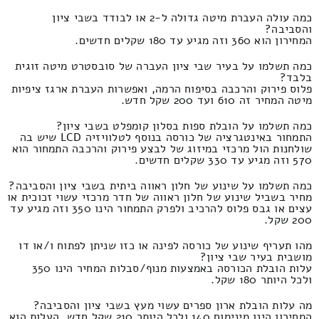
כמה עולה העברת מיטה גדולה ל-2 או לבודד בשבי ציון
והסביבה?
המחירון הוא 360 וזה מגיע עד 180 שקלים חדשים.
כמה תשלמו על בעיר שבי ציון העברה של סובסטרט מיטה זוגית
בלבד?
פלוס פירוק והרכבה בסיפוח הרמה, ואפשרות העברת ארגז ציפיות
מיטה המחיר זה 610 ועד 200 שקל חדש.
כמה תשלמו על הובלת ספות בסלון קומפלט בשבי ציון?
התמחור באינטגרציה של כורסה בנוסף לטלוויזיה LCD שיש בה
שולחנות הול מרכזי במיזוג של לבצע פירוק והרכבה התמחור הוא
570 וזה מגיע עד 330 שקלים חדשים.
כמה תשלמו על שינוע של חלון ראווה ביתית בשבי ציון והסביבה?
מחיר בשביל שינוע של חלון ראווה של חדר מרכזי עשוי זכוכית או
עצים או גבס פלוס להרכיב ולפרק התמחור הינו 350 וזה מגיע עד
200 שקל.
מהו תעריף שינוע של כורסה לפינה או כזו שניתן לפתוח ו/או דו
מושבית בעיר שבי ציון?
עלות הובלת הכורסה באמצעות מנוף/סבלות המחיר הינו 350
ולכל היותר 180 שקל.
מה עלות הובלת ארון ספרים עשוי מעץ בשבי ציון והסביבה?
המחירון הינו מינימום 140 ולכל היותר 210 שקל חדש. העלות הוא