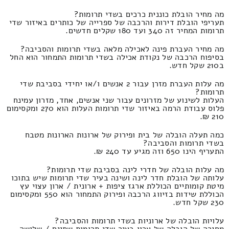
מה מחיר הובלת כוננית כרכים בשדי תרומות?
תעריפי הובלת דירות והרכבה של ספרייה של כותרים באיזור שדי
תרומות המחיר זה 340 ועד 180 שקלים חדשים.
מה מחיר העברת פינה לאכילה מלאה בשדי תרומות והסביבה?
בסיפוח הרכבה של נקודת אכילה בשדי תרומות התמחור הוא החל
ב210 שקל חדש.
מה עלות העברת מזרן עבור 2 אנשים ו/או יחידי בסביבת שדי
תרומות?
העלות לשינוע של מזרונים עבור שני אנשים, אחד, מזרון עמינח
פלוס עבודת הרמה באיזור שדי תרומות העלות הוא 270 ומקסימום
210 ₪.
כמה תעלה הובלה של בית ופירוק של ארונות הארונות מטבח
בשדי תרומות והסביבה?
התעריף הינו 650 וזה מגיע עד 240 ₪.
מה עלות הובלה של חדרי לינה בסביבת שדי תרומות?
עלותה של הובלת חדר לינה ושינה בעיר שדי תרומות שיש בתוכו
מיטת קומותיים הכוללת ארגז ציפות + ארונית / ארון עצוי עץ
הכוללת שידות בזיווג הרכבה ופירוק התמחור הוא 550 ומקסימום
230 שקל חדש.
עלויות הובלה של ארוניות בשדי תרומות והסביבה?
מחירה של הובלה של ארון בעיר שדי תרומות שתיים / שלושה