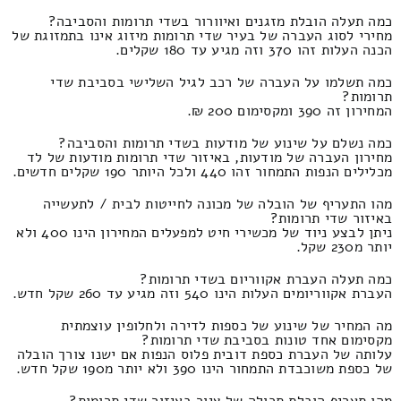
כמה תעלה הובלת מזגנים ואיוורור בשדי תרומות והסביבה?
מחירי לסוג העברה של בעיר שדי תרומות מיזוג אינו בתמזוגת של
הכנה העלות זהו 370 וזה מגיע עד 180 שקלים.
כמה תשלמו על העברה של רכב לגיל השלישי בסביבת שדי
תרומות?
המחירון זה 390 ומקסימום 200 ₪.
כמה נשלם על שינוע של מודעות בשדי תרומות והסביבה?
מחירון העברה של מודעות, באיזור שדי תרומות מודעות של לד
מכלילים הנפות התמחור זהו 440 ולכל היותר 190 שקלים חדשים.
מהו התעריף של הובלה של מכונה לחייטות לבית / לתעשייה
באיזור שדי תרומות?
ניתן לבצע ניוד של מכשירי חיט למפעלים המחירון הינו 400 ולא
יותר מ230 שקל.
כמה תעלה העברת אקווריום בשדי תרומות?
העברת אקווריומים העלות הינו 540 וזה מגיע עד 260 שקל חדש.
מה המחיר של שינוע של כספות לדירה ולחלופין עוצמתית
מקסימום אחד טונות בסביבת שדי תרומות?
עלותה של העברת כספת דובית פלוס הנפות אם ישנו צורך הובלה
של כספת משוכבדת התמחור הינו 390 ולא יותר מ190 שקל חדש.
מהו תעריף הובלת תכולה של ציור באיזור שדי תרומות?