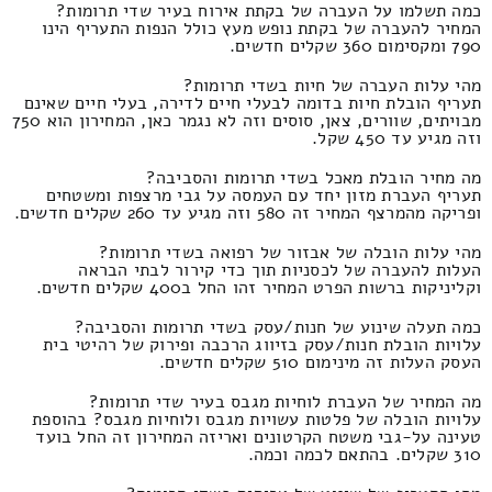
כמה תשלמו על העברה של בקתת אירוח בעיר שדי תרומות?
המחיר להעברה של בקתת נופש מעץ כולל הנפות התעריף הינו
790 ומקסימום 360 שקלים חדשים.
מהי עלות העברה של חיות בשדי תרומות?
תעריף הובלת חיות בדומה לבעלי חיים לדירה, בעלי חיים שאינם
מבויתים, שוורים, צאן, סוסים וזה לא נגמר כאן, המחירון הוא 750
וזה מגיע עד 450 שקל.
מה מחיר הובלת מאכל בשדי תרומות והסביבה?
תעריף העברת מזון יחד עם העמסה על גבי מרצפות ומשטחים
ופריקה מהמרצף המחיר זה 580 וזה מגיע עד 260 שקלים חדשים.
מהי עלות הובלה של אבזור של רפואה בשדי תרומות?
העלות להעברה של לכסניות תוך כדי קירור לבתי הבראה
וקליניקות ברשות הפרט המחיר זהו החל ב400 שקלים חדשים.
כמה תעלה שינוע של חנות/עסק בשדי תרומות והסביבה?
עלויות הובלת חנות/עסק בזיווג הרכבה ופירוק של רהיטי בית
העסק העלות זה מינימום 510 שקלים חדשים.
מה המחיר של העברת לוחיות מגבס בעיר שדי תרומות?
עלויות הובלה של פלטות עשויות מגבס ולוחיות מגבס? בהוספת
טעינה על-גבי משטח הקרטונים ואריזה המחירון זה החל בועד
310 שקלים. בהתאם לכמה וכמה.