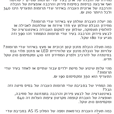
ואף ארבעה כניסות בסיפוח פירוק והרכבה אופציות של הובלה
והרכבה של ארונית העברה באיזור שדי תרומות התעריף הינו 340
ולכל היותר 210 ₪.
מה יעלה העברת שולחן עץ באיזור שדי תרומות?
מחירון הובלת שולחן עץ חדר אירוח או שולחנות לאכילה או
לחלופין תעסוקה, שולחן עץ למקום העבודה באינטגרציה של
לבצע פירוק והרכבה בעיר שדי תרומות התמחור זהו 390 וזה
מגיע עד 180 שקל.
כמה תעלה הובלת מזנון קטן זכוכית או מעץ באיזור שדי תרומות?
עלויות של הובלת מזנון עץ טלוויזיית LED או מזנון תלוי גבס
בסינתזה של להרכיב ולפרק המחירון זהו 410 ומקסימום 210 שקל
חדש.
מהי עלות שינוע של מיטת ילדים עבור שתיים או לאחד בעיר שדי
תרומות?
התעריף הוא 350 ומקסימום 190 ₪.
מה המחיר של בסביבת שדי תרומות העברה של בסיס מיטה וזה
הכל?
באינטגרציה של לבצע פירוק והרכבה בתמזוגת של סחיבה,
ואופציה של העברת קופסה מקרטון ציפות העלות זה 640
ומקסימום 210 שקל.
כמה תעלה העברת כורסאות וספה של הסלון AS IS בסביבת שדי