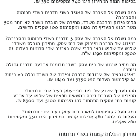
בסיפוח הנפה המחירון הינו 740 ומקסימום 330 ₪.
כמה נשלם על העברה של תאגיד כשני חדרים בשדי תרומות
והסביבה?
פלוס פירוק והרכבת משרד, מחירה של הובלת משרד לא יותר מ50
מטר רבוע התעריף זה 1820 ומקסימום 100 שקלים חדשים.
כמה נשלם על העברה של עסק 3 חדרים בשדי תרומות והסביבה?
במיזוג של הרכבה ופירוק של בית עסק, מחירון הובלת משרדי
שלוש עד שלוש וחצי חדרי שינה באיזור שדי תרומות העלות זה
2900 ומקסימום 1290 ש"ח.
מה מחיר שינוע של בית עסק בשדי תרומות ארבעה חדרים גדולה
ויותר?
באינטגרציה של עבודות הרכבה ופירוק של משרד וכלה ב# ריחוק
64 קילומטר העלות הוא 3750 ועד 1840 ₪.
מהו תעריף שינוע של בית בתי-עסק בעיר שדי תרומות?
מחירים של העברת דירה במשאית חפצים של שלוש עד ארבע
קומות בתי עסקים התמחור זהו מינימום 5100 ועד 8300 ₪.
כמה תעלה קופסאות למארז בית עסק בעיר שדי תרומות?
העלות זה למס' 460 אריזות קרטון המחירון הינו 330 ומקסימום
260 שקלים.
מחירון הובלות קטנות בשדי תרומות