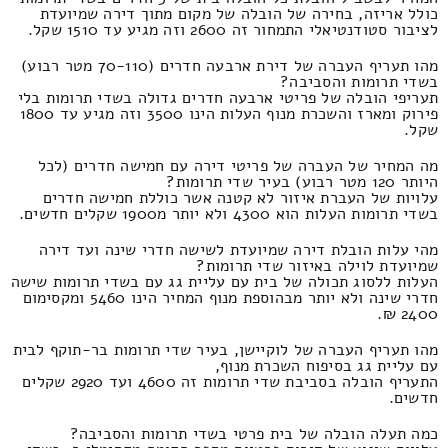
כולל אריזה, בחירה של הובלה של מקום מתוך דירה שמיועדת
לציבור סטודנטיאלי התמחור זה 2600 וזה מגיע עד 1510 שקל.
מהו תעריף העברה של דירת ארבעה חדרים (70-110 מטר רבוע)
בשדי תרומות והסביבה?
תעריפי הובלה של פריטי ארבעה חדרים גדולה בשדי תרומות בלי
פירוק ומארז והשכרת מנוף העלות הינו 3500 וזה מגיע עד 1800
שקל.
מה המחיר של העברה של פריטי דירה עם חמישה חדרים (לכל
היותר 120 מטר רבוע) בעיר שדי תרומות?
עלויות של העברת איזור לא קטנה אשר כוללת חמישה חדרים
בשדי תרומות העלות הוא 4300 ולא יותר מ1900 שקלים חדשים.
מהי עלות הובלת דירה שמיועדת לשישה חדרי שינה ועד דירה
שמיועדת לוילה באיזור שדי תרומות?
העלות ללסוג תכולה של בית עם עליית גג עם בשדי תרומות שישה
חדרי שינה ולא יותר מבהוספת מנוף המחיר הינו 5460 ומקסימום
2400 ₪.
מהו תעריף העברה של לוקיישן, בעיר שדי תרומות בר-תוקף לבית
עם עליית גג בסיפוח השכרת מנוף,
התעריף הובלה בסביבת שדי תרומות זה 4600 ועד 2920 שקלים
חדשים.
כמה תעלה הובלה של בית פרטי בשדי תרומות והסביבה?