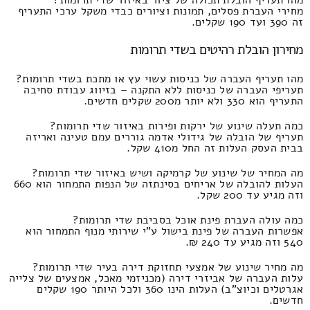
מחירי העברת פסלים, תמונות וציורים כבדי משקל ערכי התעריף
זה 390 ועד 190 שקלים.
מחירון הובלת רהיטים בשדי תרומות
מהו תעריף העברה של כניסות עשוי עץ או מתכת בשדי תרומות?
תעריפי העברה של כניסות ללא התקנה – בזיווג עבודת סחיבה
התעריף הוא 330 ולא יותר מ200 שקלים חדשים.
כמה תעלה שינוע של ירקות ופירות באיזור שדי תרומות?
תעריף של הובלה של גידולי אדמה גוררים עמם טעינה ואריזה
בבית העסק העלות זה החל מ410 שקל.
מה המחיר של שינוע של קרמיקה ושיש באיזור שדי תרומות?
העלות להובלה של אריחים בסינתזה של הנפות התמחור הוא 660
וזה מגיע עד 200 שקל.
כמה עולה העברת פינת אוכל בסביבת שדי תרומות?
אפשרות העברה של פינת בישול ע"י שירותי מנוף התמחור הוא
540 וזה מגיע עד 240 ₪.
מה מחיר שינוע של אמצעי תחזוקת דירה בעיר שדי תרומות?
עלות העברה של אביזרי דירה (מכניזמי מאכל, אמצעים של צלייה
אגרטלים וכיוצ"ב) העלות הינו 360 ולכל היותר 190 שקלים
חדשים.