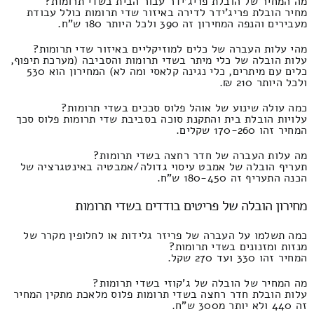
מה המחיר של הובלת פריג'ידר עבור הבית בשדי תרומות?
מחיר הובלת פריג'ידר לדירה באיזור שדי תרומות כולל עבודת
מעבירים והנפה המחירון זה 390 ולכל היותר 180 ש"ח.
מהי עלות העברה של כלים למוזיקליים באיזור שדי תרומות?
עלות הובלה של כלי מיתר בשדי תרומות והסביבה (מערכת תיפוף,
כלים עם מיתרים, כלי נגינה קלאסי ומה לא) המחירון הוא 530
ולכל היותר 210 ₪.
כמה עולה שינוע של אוהל פלוס סככים בשדי תרומות?
עלויות הובלת בית והתקנת סוכה בסביבת שדי תרומות פלוס סכך
המחיר זהו 170-260 שקלים.
מה עלות העברה של חדר רחצה בשדי תרומות?
תעריף הובלה של אמבט עיסוי גדולה/אמבטיה באינטגרציה של
הכנה התעריף זה 180-450 ש"ח.
מחירון הובלה של פריטים בודדים בשדי תרומות
כמה תשלמו על העברה של פריזר גלידות או לחלופין מקרר של
מנזות ומזנונים בשדי תרומות?
המחיר זהו 330 ועד 270 שקל.
מה המחיר של הובלה של ג'קוזי בשדי תרומות?
עלות הובלת חדר רחצה בשדי תרומות פלוס מלאכת מתקין המחיר
זה 440 ולא יותר מ300 ש"ח.