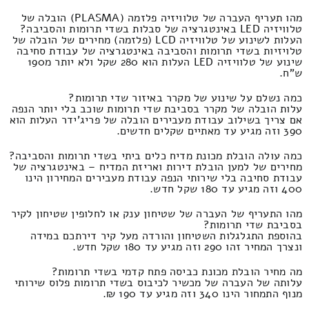
מהו תעריף העברה של טלוויזיה פלזמה (PLASMA) הובלה של
טלוויזיה LED באינטגרציה של סבלות בשדי תרומות והסביבה?
העלות לשינוע של טלוויזיה LCD (פלזמה) מחירים של הובלה של
טלויזיות בשדי תרומות והסביבה באינטגרציה של עבודת סחיבה
שינוע של טלוויזיה LED העלות הוא 280 שקל ולא יותר מ190
ש"ח.
כמה נשלם על שינוע של מקרר באיזור שדי תרומות?
עלות הובלה של מקרר בסביבת שדי תרומות שוכב בלי יותר הנפה
אם צריך בשילוב עבודת מעבירים הובלה של פריג'ידר העלות הוא
390 וזה מגיע עד מאתיים שקלים חדשים.
כמה עולה הובלת מכונת מדיח כלים ביתי בשדי תרומות והסביבה?
מחירים של למען הובלת דירות ואריזת המדיח – באינטגרציה של
עבודת סחיבה בלי שירותי הנפה עבודת מעבירים המחירון הינו
400 וזה מגיע עד 180 שקל חדש.
מהו התעריף של העברה של שטיחון ענק או לחלופין שטיחון לקיר
בסביבת שדי תרומות?
בהוספת התגלגלות השטיחון והורדה מעל קיר דירתכם במידה
ונצרך המחיר זהו 290 וזה מגיע עד 180 שקל חדש.
מה מחיר הובלת מכונת כביסה פתח קדמי בשדי תרומות?
עלותה של העברה של מכשיר לכיבוס בשדי תרומות פלוס שירותי
מנוף התמחור הינו 340 וזה מגיע עד 190 ₪.