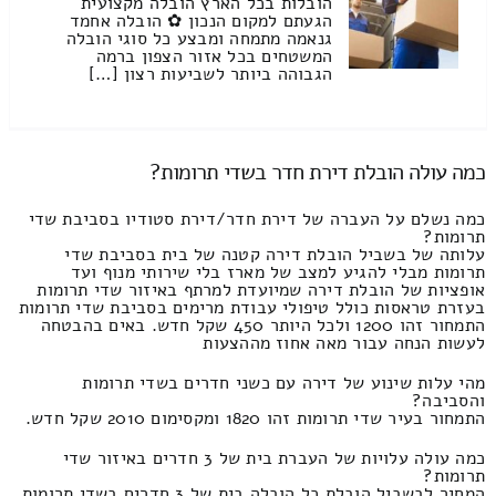
הובלות בכל הארץ הובלה מקצועית
הגעתם למקום הנכון ✿ הובלה אחמד
גנאמה מתמחה ומבצע כל סוגי הובלה
המשטחים בכל אזור הצפון ברמה
הגבוהה ביותר לשביעות רצון […]
כמה עולה הובלת דירת חדר בשדי תרומות?
כמה נשלם על העברה של דירת חדר/דירת סטודיו בסביבת שדי
תרומות?
עלותה של בשביל הובלת דירה קטנה של בית בסביבת שדי
תרומות מבלי להגיע למצב של מארז בלי שירותי מנוף ועד
אופציות של הובלת דירה שמיועדת למרתף באיזור שדי תרומות
בעזרת טראסות כולל טיפולי עבודת מרימים בסביבת שדי תרומות
התמחור זהו 1200 ולכל היותר 450 שקל חדש. באים בהבטחה
לעשות הנחה עבור מאה אחוז מההצעות
מהי עלות שינוע של דירה עם כשני חדרים בשדי תרומות
והסביבה?
התמחור בעיר שדי תרומות זהו 1820 ומקסימום 2010 שקל חדש.
כמה עולה עלויות של העברת בית של 3 חדרים באיזור שדי
תרומות?
המחיר לבשביל הובלת כל הובלה בית של 3 חדרים בשדי תרומות