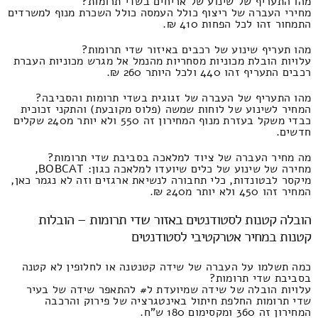
מהו התעריף של שינוע של אריחים בשדי תרומות?
מחירי העברה של ריצוף כולל העמסה כולל השכרת מנוף למשרדים
התמחור זהו לכל הפחות 410 ₪.
מהו תעריף שינוע של רכבים באיזור שדי תרומות?
עלויות הובלת מכוניות מסחריות מהנמל אל מגרש מכוניות העברת
רכבים התעריף זהו 440 ולכל היותר 260 ₪.
מהו התעריף של העברה של זגוגית בשדי תרומות והסביבה?
המחיר לשינוע של לוחות שמשה (פלוס מקובעת) והתקני זכוכית
כבדי משקל בעזרת מנוף המחירון זה 550 ולא יותר מ240 שקלים
חדשים.
מה מחיר העברה של ציוד למלאכה בסביבת שדי תרומות?
מחירה של שינוע של כלים שיועדו למלאכה כגון: BOBCAT,
מיקסר לבטונדות, כלי תחבורה לנשיאת ארגזים וזה לא נגמר כאן,
המחיר זהו 450 ולא יותר מ240 ₪.
הובלה קטנות לסטודנטים באזור שדי תרומות – הובלות
קטנות במחיר אטרקטיבי לסטודנטים
כמה תשלמו על העברה של שידה קטנטנה או לחלופין לא קטנה
בסביבת שדי תרומות?
עלויות הובלה של שידה שמיועדת ל# להתאפר שידה של בעיר
שדי תרומות החלפת חיתול באינטגרציה של פירוק והרכבה
המחירון זה 360 ומקסימום 180 ש"ח.