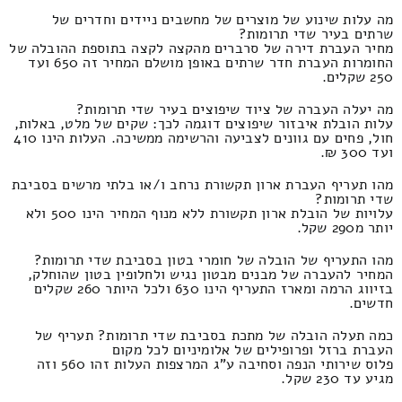
מה עלות שינוע של מוצרים של מחשבים ניידים וחדרים של
שרתים בעיר שדי תרומות?
מחיר העברת דירה של סרברים מהקצה לקצה בתוספת ההובלה של
החומרות העברת חדר שרתים באופן מושלם המחיר זה 650 ועד
250 שקלים.
מה יעלה העברה של ציוד שיפוצים בעיר שדי תרומות?
עלות הובלת איבזור שיפוצים דוגמה לכך: שקים של מלט, באלות,
חול, פחים עם גוונים לצביעה והרשימה ממשיכה. העלות הינו 410
ועד 300 ₪.
מהו תעריף העברת ארון תקשורת נרחב ו/או בלתי מרשים בסביבת
שדי תרומות?
עלויות של הובלת ארון תקשורת ללא מנוף המחיר הינו 500 ולא
יותר מ290 שקל.
מהו התעריף של הובלה של חומרי בטון בסביבת שדי תרומות?
המחיר להעברה של מבנים מבטון נגיש ולחלופין בטון שהוחלק,
בזיווג הרמה ומארז התעריף הינו 630 ולכל היותר 260 שקלים
חדשים.
כמה תעלה הובלה של מתכת בסביבת שדי תרומות? תעריף של
העברת ברזל ופרופילים של אלומיניום לכל מקום
פלוס שירותי הנפה וסחיבה ע"ג המרצפות העלות זהו 560 וזה
מגיע עד 230 שקל.