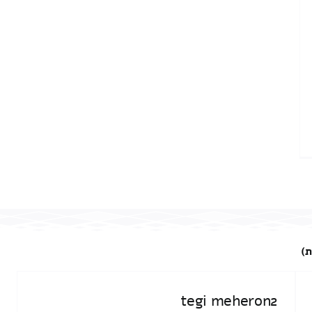
ת)
tegi meheron2