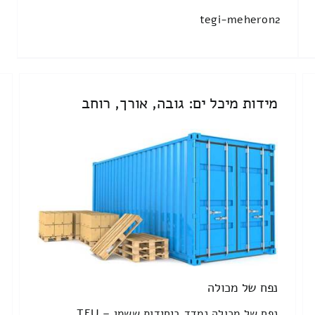
tegi-meheron2
מידות מיכל ים: גובה, אורך, רוחב
נפח של מכולה
נפח של מכולה נמדד ביחידות ששמן TEU –