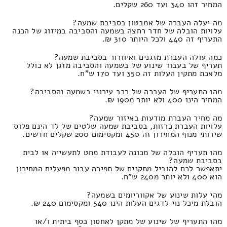
המחיר זהו 340 ועד 260 שקלים.
מה יעלה העברה של אמבטון בסביבת שמעה?
עלויות הובלה של חדר רחצה בשמעה והסביבה במיזוג של הכנה
התעריף זה 440 ולכל היותר 310 ₪.
כמה עולה העברת מזגנים ואיוורור בסביבת שמעה?
תעריף של בעבור שינוע של בשמעה והסביבה מזגן לא כולל
מלאכת מתקין העלות זה 350 ועד 170 ש"ח.
מהו התעריף של העברה של רכב עירוני בשמעה והסביבה?
המחיר הינו 400 ולא יותר מ190 ₪.
מה מחיר העברת מודעות באיזור שמעה?
עלויות העברת כרזות, בסביבת שמעה שלטים של לד הינם פלוס
שירותי מנוף המחירון זה 450 ומקסימום 200 שקלים חדשים.
מהו תעריף הובלה של מכונה לעבודת מחט לתעשייה או לבית
בסביבת שמעה?
יתאפשר לכם להוביל מתקנים של תפירה עבור מפעלים המחירון
הוא 400 ולא יותר מ240 ש"ח.
מהי עלות שינוע של אקווריומים בשמעה?
הובלת מיכל נוי לדגים העלות הינו 540 ומקסימום 240 ₪.
מהו התעריף של שינוע של מתקן לאחסון כסף ביתית ו/או