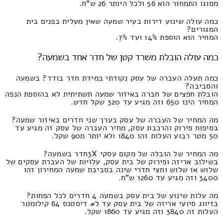
מסוגו התמחור הוא 56 ולכל היותר 26 ש"ח.
כמה עולה שינוע דירות בעיר שמעה שאין מעלית בפנים בית
המגורים?
המחיר הוא הוספת 14% ועד 7%.
כמה עולה הובלת משרד קטן של חדר אחד בשמעה?
כמה תעלה העברה של עסק נקודתי במידת חדר בודד? בשמעה
והסביבה?
הובלת חפצים של חברה באיזור שמעה תשתיתית לא בהוספת הנפה
המחיר הינו 650 וזה מגיע עד 320 שקל חדש.
מה המחיר של העברה של עסק בערך שני חדרים באיזור שמעה?
בסיפוח פירוק והרכבת עסק, מחיר העברה של עסק זה מגיע עד
50 מטר רבוע העלות זהו 1840 ולא יותר מ90 שקל.
מה המחיר של הובלה של מקום עסקי 3Xחדר בשמעה?
בשילוב אריזה ופירוק של בית עסק, עלויות של העברת עסקים של
שלוש או שלוש וחצי חדרי שינה בסביבת שמעה המחירון זהו
3400 וזה מגיע עד 1260 ש"ח.
מה עלות שינוע של בית עסק בשמעה 4 חדרים לכל הפחות?
בזיווג סיועי אריזה של בית עסק עד ל# דיסטנס 64 קילומטר
העלות זה 3840 וזה מגיע עד 1860 שקל.