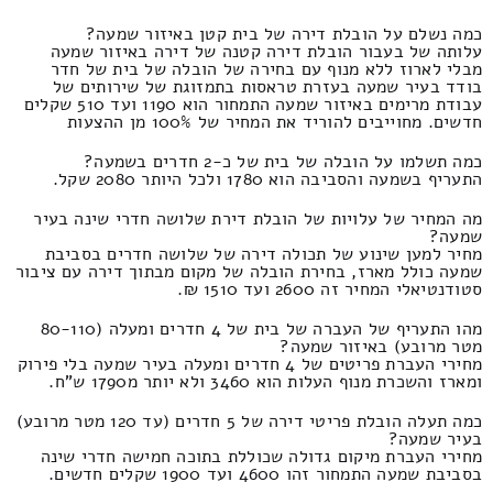
כמה נשלם על הובלת דירה של בית קטן באיזור שמעה?
עלותה של בעבור הובלת דירה קטנה של דירה באיזור שמעה
מבלי לארוז ללא מנוף עם בחירה של הובלה של בית של חדר
בודד בעיר שמעה בעזרת טראסות בתמזוגת של שירותים של
עבודת מרימים באיזור שמעה התמחור הוא 1190 ועד 510 שקלים
חדשים. מחוייבים להוריד את המחיר של 100% מן ההצעות
כמה תשלמו על הובלה של בית של כ-2 חדרים בשמעה?
התעריף בשמעה והסביבה הוא 1780 ולכל היותר 2080 שקל.
מה המחיר של עלויות של הובלת דירת שלושה חדרי שינה בעיר
שמעה?
מחיר למען שינוע של תכולה דירה של שלושה חדרים בסביבת
שמעה כולל מארז, בחירת הובלה של מקום מבתוך דירה עם ציבור
סטודנטיאלי המחיר זה 2600 ועד 1510 ₪.
מהו התעריף של העברה של בית של 4 חדרים ומעלה (80-110
מטר מרובע) באיזור שמעה?
מחירי העברת פריטים של 4 חדרים ומעלה בעיר שמעה בלי פירוק
ומארז והשכרת מנוף העלות הוא 3460 ולא יותר מ1790 ש"ח.
כמה תעלה הובלת פריטי דירה של 5 חדרים (עד 120 מטר מרובע)
בעיר שמעה?
מחירי העברת מיקום גדולה שכוללת בתוכה חמישה חדרי שינה
בסביבת שמעה התמחור זהו 4600 ועד 1900 שקלים חדשים.