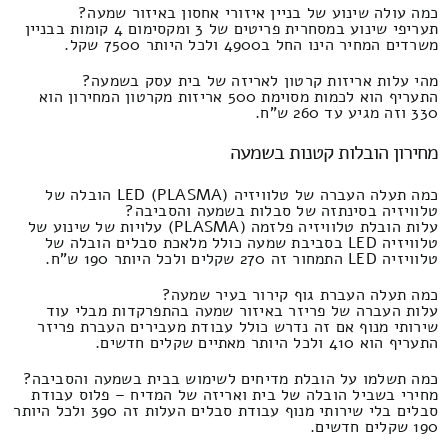
כמה עולה שינוע של בניין איזורי אחסון באיזור שמעה?
תעריפי שינוע במסחרית פריטים של 3 ומקסימום 4 קומות בבניין
משרדים המחיר הינו החל ב4900 ולכל היותר 7500 שקל.
מהי עלות אריזות קרטון לאריזה של בית עסק בשמעה?
התעריף הוא לכמות מסוימת 500 אריזות מקרטון המחירון הוא
330 וזה מגיע עד 260 ש"ח.
מחירון הובלות קטנות בשמעה
כמה תעלה העברה של טלוויזיה LED (PLASMA) הובלה של
טלוויזיה בסינתזה של סבלות בשמעה והסביבה?
עלות הובלת טלוויזיה פלזמה (PLASMA) עלויות של שינוע של
טלוויזיה LED בסביבת שמעה כולל מלאכת סבלים הובלה של
טלוויזיה LED התמחור זה 270 שקלים ולכל היותר 190 ש"ח.
כמה תעלה העברת גוף קירור בעיר שמעה?
עלות העברה של פריזר באיזור שמעה בהתפרקדות מבלי עוד
שירותי מנוף אם זה נדרש כולל עבודת מעבירים העברת פריזר
התעריף הוא 410 ולכל היותר מאתיים שקלים חדשים.
כמה תשלמו על הובלת מדיחים לשימוש בבית בשמעה והסביבה?
מחירי בשביל הובלה של בית ואריזה של המדיח – פלוס עבודת
סבלים בלי שירותי מנוף עבודת סבלים העלות זה 390 ולכל היותר
190 שקלים חדשים.