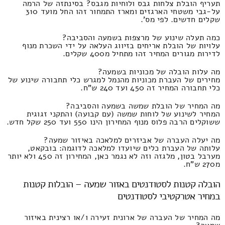
תעריף הובלת צלחות גבס ולוחיות מגבס? בסינתזה של הרמה
על-גבי משטחי הארגזים ומארז התמחור זהו החל מועד 310
שקלים חדשים. לפי מס'.
כמה תעלה שינוע של מרצפות בשמעה והסביבה?
עלויות של הובלת אריחים בזיווג העלאה על ידי השכרת מנוף
לדירות מגורים המחיר זהו מתחיל מ400 שקלים.
מה עלות הובלה של מכוניות בשמעה?
מחירים של העברת מכוניות מהנמל למגרש כלי תחבורה שינוע של
כלי תחבורה המחיר זה 450 ועד 240 ש"ח.
מה המחיר של הובלת שמשה בשמעה והסביבה?
המחיר לשינוע של לוחות שמשה (עם קבועה) והתקני זגוגית
ששוקלים הרבה פלוס מנוף המחירון הינו 550 ועד 250 שקל חדש.
מה יעלה העברה של אביזרים למלאכה באיזור שמעה?
עלותה של העברת כלים שיועדו למלאכה לדוגמה: בובקאט,
מערבל בטון, מלגזה וזה לא נגמר כאן, המחירון זה 450 ולא יותר
מ270 ש"ח.
הובלה קטנות לסטודנטים באזור שמעה – הובלות קטנות
במחיר אטרקטיבי לסטודנטים
מה המחיר של העברה של ארונית זעירה ו/או רצינית באיזור