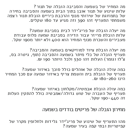
מה המחיר של בשמעה והסביבה הובלה של תנור?
עלות שינוע של תנור אובן בתוך הבית בשמעה והסביבה בחירה
של בתמזוגת של שירותי מנוף והרכבת כיריים הובלת תנור רצפה
משפחתי התעריף זהו 390 וזה מגיע עד 180 שקלים.
מה יעלה הובלה של פריג'ידר לבית בסביבת שמעה?
עלות הובלת פריזר עבור הדירה בסביבת שמעה פלוס עבודת
מעבירים והשכרת מנוף המחיר הוא 400 ולא יותר מ190 שקל.
מה יעלה הובלת ציוד למוזיקאים בשמעה והסביבה?
תעריף הובלה של כלי מיתר בשמעה והסביבה (תוף, גיטרה בס,
צ'לו וגומר) העלות זהו 530 ולכל היותר 190 ₪.
כמה עולה הובלה של אוהלים כולל סוכך באיזור שמעה?
תעריף של הובלת בית והשמת צריף באיזור שמעה עם סכך המחיר
הינו 180-260 ₪.
כמה עולה הובלת אבמטיה/מקלחון באיזור שמעה?
תעריף של העברה של טוש גדולה/אמבטיה כולל להתקין העלות
זה 190-440 שקל.
מחירון הובלה של פריטים בודדים בשמעה
מהו התעריף של שינוע של פריג'ידר גלידות ולחלופין מקרר של
קפיטריות ובתי קפה בעיר שמעה?