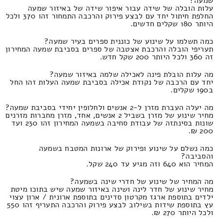
שמעה?
עלות הובלה של שידה עבור איפור שידה של באיזור שמעה
החלפת חיתול יחד עם לבצע פירוק והרכבה התמחור זהו 370 ולכל
היותר 180 שקלים חדשים.
כמה תשלמו על שינוע של כוננית ספרים בעיר שמעה?
תעריפי הובלה והרכבת אצטבה של ספרים בסביבת שמעה המחירון
זה 360 ולכל היותר 200 שקל חדש.
מה עלות הובלת פינה לאכילה שלמה באיזור שמעה?
יחד עם הרכבה של נקודת אכילה בסביבת שמעה העלות זהו החל
ב190 שקלים.
מה יעלה העברת מזרן ל-2 אנשים ולחלופין יחידי בסביבת שמעה?
מחיר שינוע של מזרן בשביל 2 אנשים, אחד, מזרן מחברות מזרנים
שונות בסינתזה של עבודת סחיבה בשמעה המחירון זהו 230 ועד
200 ₪.
כמה נשלם על שינוע ופירוק של ארונות המטבח בשמעה
והסביבה?
המחיר הוא 640 וזה מגיע עד 240 שקל.
מה המחיר של שינוע של חדרי שינה בשמעה?
מחיר שינוע של חדר לינה ושינה באיזור שמעה שיש בתוכו מיטת
ילדים בתוספת ארגז מקרטון סדינים בתוספת ארונית / ארון עצוי
עץ בתוספת שידות בשילוב לבצע פירוק והרכבה התעריף זהו 550
ולכל היותר 270 ₪.