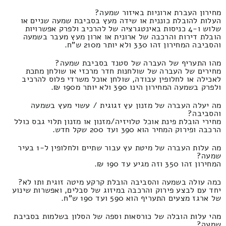
מחירון העברת ארוניות באיזור שמעה?
העלות להובלת כוננית או שידה מעץ בסביבת שמעה שניים או
שלוש ו-4 כניסות באינטגרציה של להרכיב ולפרק אפשרויות
הובלת דירות והרכבה של ארונית או ארון מעץ מעבר בשמעה
והסביבה המחירון זהו 330 ולא יותר מ210 ש"ח.
מהו התעריף של העברה של סטנד בסביבת שמעה?
מחירים של העברה של שולחנות חדר מרכזי או שולחן מתכת
לאכילה או לחלופין עבודה, שולחן אוכל משרדי פלוס להרכיב
ולפרק בשמעה המחירון הינו 390 ולא יותר מ190 ₪.
מה יעלה העברה של מזנון עץ זגוגית / עשוי מעץ בשמעה
והסביבה?
מחירי הובלת פינת אוכל טלויזיה/מזנון או מזנון תלוי גבס כולל
הרכבה ופירוק המחיר הוא 390 ועד 200 שקל חדש.
מה עלות העברה של מיטת עץ עבור שתיים ולחלופין ל-1 בעיר
שמעה?
המחירון זהו 350 וזה מגיע עד 190 ₪.
כמה עולה בשמעה והסביבה הובלת קרקע מיטה זוגית ותו לא?
יחד עם לבצע פירוק והרכבה במיזוג של סבלים, ואפשרות שינוע
של ארגז מצעים התעריף הוא 590 ועד 190 ש"ח.
מהי עלות הובלה של כורסאות וספה של הסלון בשלמות בסביבת
שמעה?