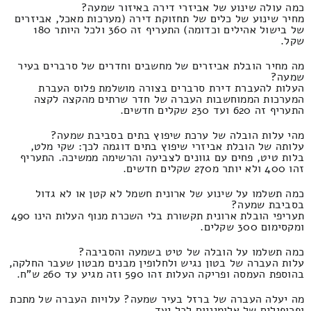
כמה עולה שינוע של אביזרי דירה באיזור שמעה?
מחיר שינוע של כלים של תחזוקת דירה (מערכות מאכל, אביזרים
של בישול אהילים וכדומה) התעריף זה 360 ולכל היותר 180
שקל.
מה מחיר הובלת אביזרים של מחשבים וחדרים של סרברים בעיר
שמעה?
העלות להעברת דירת סרברים בצורה מושלמת פלוס העברת
המערכות הממוחשבות העברה של חדר שרתים מהקצה לקצה
התעריף זה 620 ועד 230 שקלים חדשים.
מהי עלות הובלה של ערכת שיפוץ בתים בסביבת שמעה?
עלותה של הובלת אביזרי שיפוץ בתים דוגמה לכך: שקי מלט,
בלות טיט, פחים עם גוונים לצביעה והרשימה ממשיכה. התעריף
זהו 400 ולא יותר מ270 שקלים חדשים.
כמה תשלמו על שינוע של ארונית חשמל לא קטן או לא גדול
בסביבת שמעה?
תעריפי הובלת ארונית תקשורת בלי השכרת מנוף העלות הינו 490
ומקסימום 300 שקלים.
כמה תשלמו על הובלה של טיט בשמעה והסביבה?
עלות העברה של בטון נגיש ולחלופין מבנים מבטון שעבר החלקה,
בהוספת העמסה ופריקה העלות זהו 590 וזה מגיע עד 260 ש"ח.
מה יעלה העברה של ברזל בעיר שמעה? עלויות העברה של מתכת
ופרופילים של אלומיניום לכל יעד