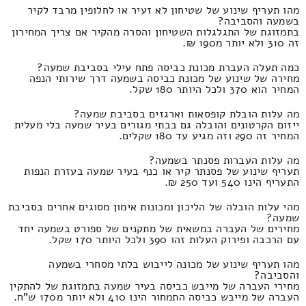
מהו תעריף שינוע של שטיחון לא זעיר או לחלופין מרבד לקיר
בשמעה והסביבה?
בתמזוגת של התגלגלות השטיחון והסרה מהקיר אם צריך המחירון
זה 310 ולא יותר מ190 ₪.
כמה תעלה העברת מכונת כביסה פתח עילי בסביבת שמעה?
מחירה של שינוע של מכונת כביסה בשמעה דרך שירותי הנפה
המחיר הוא 370 ולכל היותר 180 שקל.
מה עלות הובלת קופסאות וארגזים בסביבת שמעה?
ייזום הקרטונים והובלה גם בבתי מגורים בעיר שמעה בלי מעלית
המחיר זה 290 וזה מגיע עד 180 שקלים.
מה עלות העברות פסנתר בשמעה?
תעריף שינוע של פסנתר קיר או כנף בעיר שמעה בעזרת הנפות
התעריף הינו 540 ועד 250 ₪.
מהי עלות הובלה של הליכון ומכונות אימון מסוגים אחרים בסביבת
שמעה?
מחירים של העברה במשאית של מתקנים של ספורט בשמעה יחד
עם הרכבה ופירוק העלות זהו 390 ולכל היותר 170 שקל.
מהו תעריף שינוע של מכונה לייבוש בלתי מסחרי בשמעה
והסביבה?
מחירי העברה של מייבש כביסה בעיר שמעה בתמזוגת של להתקין
העברה של מייבש כביסה התמחור הינו 410 ולא יותר מ170 ש"ח.