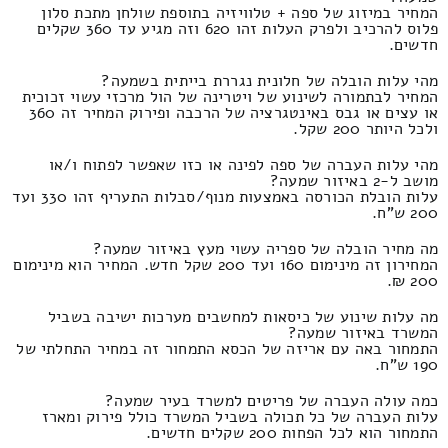
המחיר במיזוג של ספה + טלוויזיה בתוספת שולחן מתכת סלון
פלוס להרכיב ולפרק העלות זהו 620 וזה מגיע עד 360 שקלים
חדשים.
מהי עלות הובלה של חלונית נגררת בייתית בשמעה?
המחיר לבתמורה לשינוע של ויטרינה של הול מרכזי עשוי זכוכית
או עצים או גבס באינטגרציה של הרכבה ופירוק המחיר זה 360
ולכל היותר 200 שקל.
מהי עלות העברה של ספה לפינה או כזו שאפשר לפתוח ו/או
מושב ל-2 באיזור שמעה?
עלות הובלת הכורסה באמצעות מנוף/סבלות התעריף זהו 330 ועד
200 ש"ח.
מה מחיר הובלה של ספריה עשוי מעץ באיזור שמעה?
המחירון זה מינימום 160 ועד 200 שקל חדש. המחיר הוא מינימום
200 ₪.
מה עלות שינוע של כיסאות למחשבים מערכות ישיבה בשביל
המשרד באיזור שמעה?
התמחור באה עם אריזה של הכסא התמחור זה במחיר התחלתי של
190 ש"ח.
כמה עולה העברה של פריטים למשרד בעיר שמעה?
עלות העברה של כל תכולה בשביל המשרד כולל פירוק ומארז
התמחור הוא לכל הפחות 200 שקלים חדשים.