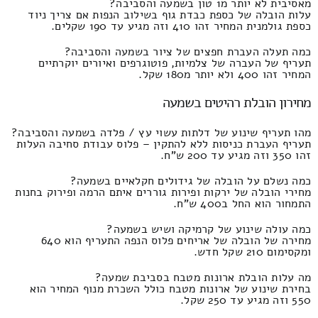
מאסיבית לא יותר מ1 טון בשמעה והסביבה?
עלות הובלה של כספת כבדת גוף בשילוב הנפות אם צריך ניוד
כספת גולמנית המחיר זהו 410 וזה מגיע עד 190 שקלים.
כמה תעלה העברת חפצים של ציור בשמעה והסביבה?
תעריף של העברה של צלמיות, פוטוגרפים ואיורים יוקרתיים
המחיר זהו 400 ולא יותר מ180 שקל.
מחירון הובלת רהיטים בשמעה
מהו תעריף שינוע של דלתות עשוי עץ / פלדה בשמעה והסביבה?
תעריף העברת כניסות ללא להתקין – פלוס עבודת סחיבה העלות
זהו 350 וזה מגיע עד 200 ש"ח.
כמה נשלם על הובלה של גידולים חקלאיים בשמעה?
מחירי הובלה של ירקות ופירות גוררים איתם הרמה ופירוק בחנות
התמחור הוא החל ב400 ש"ח.
כמה עולה שינוע של קרמיקה ושיש בשמעה?
מחירה של הובלה של אריחים פלוס הנפה התעריף הוא 640
ומקסימום 210 שקל חדש.
מה עלות הובלת ארונות מטבח בסביבת שמעה?
בחירת שינוע של ארונות מטבח כולל השכרת מנוף המחיר הוא
550 וזה מגיע עד 250 שקל.