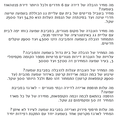
מה מחיר הובלה של דירה עם 6 חדרים ולכל היותר דירת פנטהאוז
בשמעה?
מחיר בשביל פריטים של בית עם עליית גג הכוללת בשמעה שישה
חדרי שינה ועד בסינתזה של הנפות העלות הוא 5470 ועד 2500
שקל.
מה מחיר העברה של מקום מגורים, בסביבת שמעה כוחו יפה לבית
עם עליית גג באינטגרציה של שירותי מנוף,
התמחור הובלה בשמעה והסביבה הינו 4500 ועד 2900 שקלים
חדשים.
מה המחיר של הובלה של בית גדול בשמעה והסביבה?
עלויות של העברת דירות מגורים פרטיות מספר הקומה מקסימלי
3, בעיר שמעה המחירון זה 5700 ועד 3000
מה המחיר של העברת עגלות להובלה בסביבת שמעה?
שינוע של כמה וכמה אריזות קרטון באיזור שמעה מהבית (עד
2900 קופסאות קרטון) התמחור זהו 820 ולכל היותר 300 שקל.
מה עלות תוספת אריזה לדירה ובתי מגורים – לארגז בסביבת
שמעה?
הוספה בהתאם לכמה וכמה הקופסאות, מחירה של על כל מארז
המחיר זה 50 ומקסימום 22 שקל.
מה עלות תיסוף פירוק ואריזה בסביבת שמעה לציוד לא איתן?
המחיר לארגז מקרטון אחד בשמעה יחד עם התקנת רפידות יחיד