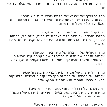
יחד עם מנוף והרמה על גבי המרצפות התמחור הוא 650 ועד 230
₪.
מהו התעריף של שינוע של בקתת נופש באיזור שמעה?
העלות להעברה של בקתת אירוח מעץ דרך הנפה התמחור הוא
840 ועד 360 שקלים חדשים.
כמה עולה העברה של חיות בעיר שמעה?
מחירי הובלה של חיות כגון בעלי חיים לבית, חיות בר, בהמות,
עגלים, חמורים והרשימה ארוכה, המחיר זהו 840 וזה מגיע עד
450 ₪.
מהו התעריף של העברה של מזון בעיר שמעה?
עלויות הובלה של מזונות בסינתזה של העמסה ע"ג מרצפות
ומשטחים ומארז מהמרצף המחיר זה 620 ומקסימום 250 שקל
חדש.
מה מחיר שינוע של אביזרים של בריאות באיזור שמעה?
עלותה של הובלה של תרופות תוך כדי קירור לבת"ח וקליניקות
ברשות הפרט המחיר הוא מתחיל מ410 שקל.
כמה נשלם על הובלת חנות/עסק בסביבת שמעה?
מחירון שינוע של בית עסק בסיפוח אריזת הריהוט של המשרד
המחירון הינו החל ב520 ₪.
כמה עולה הובלת קירות מגבס באיזור שמעה?