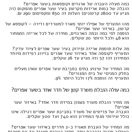
כמה תעלה העברה של ארגזים וקופסאות בשער אפרים?
הובלה של כמות אריזות מקרטון בעיר שער אפרים מהמקום (זה
מגיע עד 2800 קרטונים) העלות זה 830 ומקסימום 290 ₪.
מהו התעריף של אפילו יותר מארז למשרדים ודירה – לקופסא של
קרטון, באיזור שער אפרים?
הוספה לפי כמה וכמה הארגזים, מחירה של לכל אריזה התמחור
הוא 48 ולכל היותר 20 שקלים.
מה עלות תוספת אריזה ופירוק בעיר שער אפרים לציוד עדין?
התעריף לקופסה אחד באיזור שער אפרים בזיווג רפידות מיוחד
המחירון זהו 57 וזה מגיע עד 26 שקלים.
מה המחיר של שינוע בתים בסביבת שער אפרים שאין מעלית
בחלק הפנימי של בית המגורים?
התעריף זה הוספת 17% ולכל היותר 9%.
כמה עולה הובלת משרד קטן של חדר אחד בשער אפרים?
מה מחיר הובלת משרד פצפון במידת חדר אחד? באיזור שער
אפרים?
העברה של פריטים של משרד בסביבת שער אפרים רגילה אינו
כולל שירותי מנוף המחירון הוא 740 ועד 300 שקלים.
מה המחיר של העברת תאגיד כ-2 חדרים באיזור שער אפרים?
בשילוב פירוק והרכבת עסק, מחיר העברת תאגיד עד 50 מטרים