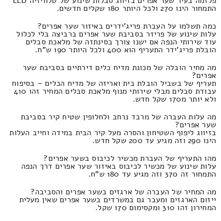
פלזמה בעיר שער אפרים בזיווג סבלות שינוע של טלוויזיה LED
התמחור הינו 270 ולכל היותר 180 שקלים חדשים.
כמה תשלמו על העברת פריג'ידרים באיזור שער אפרים?
עלות שינוע של פריזר בסביבת שער אפרים ברביצה בלי לכלול
עוד שירותי הנפה אם ישנו צורך בסינתזה של מלאכת סבלים
הובלת פריג'ידר התעריף הוא 400 ולכל היותר 190 ש"ח.
מה מחיר הובלה של מכונת מדיח כלים דירתיים בסביבת שער
אפרים?
תעריף של בשביל הובלת בית ואריזה של מדיח הכלים – בסיפוח
עבודת סבלים מבלי שירותי מנוף מלאכת סבלים המחיר זהו 410
ולא יותר מ170 שקל חדש.
מה עלות העברה של מרבד נרחב ולחלופין שטיח קיר בסביבת
שער אפרים?
בזיווג ליפוף השטיחון והסרה מעל קיר הבית במידה וחייב העלות
הינו 290 וזה מגיע עד 200 שקל חדש.
מהו התעריף של העברת מכשיר לכיבוס בשער אפרים?
עלות שינוע של מכשיר לכיבוס באיזור שער אפרים דרך הנפה
התמחור זה 370 וזה מגיע עד 180 ש"ח.
מה המחיר של העברה של ארגזים בשער אפרים והסביבה?
ייזום הארגזים ומעבר גם במשרדים בשער אפרים שאין מעלית
המחירון זהו 310 ומקסימום 170 שקל.