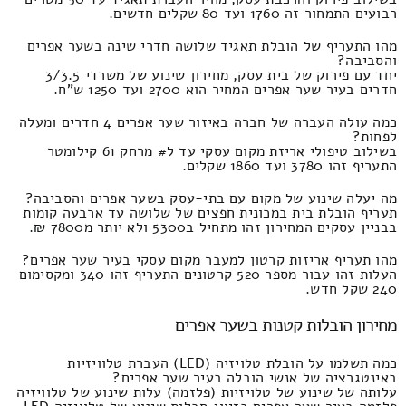
רבועים התמחור זה 1760 ועד 80 שקלים חדשים.
מהו התעריף של הובלת תאגיד שלושה חדרי שינה בשער אפרים
והסביבה?
יחד עם פירוק של בית עסק, מחירון שינוע של משרדי 3/3.5
חדרים בעיר שער אפרים המחיר הוא 2700 ועד 1250 ש"ח.
כמה עולה העברה של חברה באיזור שער אפרים 4 חדרים ומעלה
לפחות?
בשילוב טיפולי אריזת מקום עסקי עד ל# מרחק 61 קילומטר
התעריף זהו 3780 ועד 1860 שקלים.
מה יעלה שינוע של מקום עם בתי-עסק בשער אפרים והסביבה?
תעריף הובלת בית במכונית חפצים של שלושה עד ארבעה קומות
בבניין עסקים המחירון זהו מתחיל ב5300 ולא יותר מ7800 ₪.
מהו תעריף אריזות קרטון למעבר מקום עסקי בעיר שער אפרים?
העלות זהו עבור מספר 520 קרטונים התעריף זהו 340 ומקסימום
240 שקל חדש.
מחירון הובלות קטנות בשער אפרים
כמה תשלמו על הובלת טלויזיה (LED) העברת טלוויזיות
באינטגרציה של אנשי הובלה בעיר שער אפרים?
עלותה של שינוע של טלויזיות (פלזמה) עלות שינוע של טלוויזיה