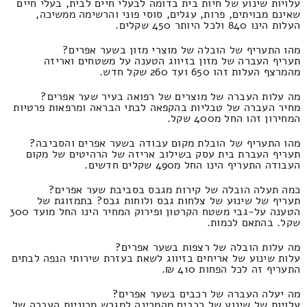
עלויות שינוע של חיות בית בדומה לבעלי חיים לבית, בעלי חיים
שאינם מבויתים, פרות, עגלים, סוסי פוני והרשימה ממשיכה,
העלות הינו 840 ולכל היותר 450 שקלים.
מהו התעריף של הובלה של מוצרי מזון בשער אפרים?
תעריף העברה של מזון בזיווג הטענה על משטחים ואריזה
מהמרצף העלות זהו 650 ועד 260 שקל חדש.
מה עלות העברה של מוצרים של רפואה בעיר שער אפרים?
מחיר העברה של טבליות בהקפאה לבתי הבראה ומרפאות פרטיות
המחירון זהו החל מ400 שקל.
מהו התעריף של הובלת מקום עבודה בשער אפרים והסביבה?
תעריף העברת בית עסק בשילוב אריזה של הרהיטים של מקום
העבודה התעריף הינו החל מ490 שקלים חדשים.
כמה תעלה הובלה של קירות מגבס בסביבת שער אפרים?
תעריף של שינוע של צלחות גבס ולוחות גבס? בתמזוגת של
הטענה על-גבי משטח הקרטון ופירוק המחיר הינו החל מועד 300
שקל. בהתאם לכמות.
מה עלות הובלה של רצפות בשער אפרים?
עלות שינוע של אריחים בזיווג לשאת בעזרת שירותי הנפה לבתים
התעריף זה לכל הפחות 410 ₪.
מה יעלה העברה של רכבים בשער אפרים?
עלויות של שינוע של רכבים מהמרינה למגרש מכוניות העברה של