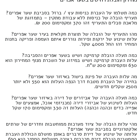
כמה תשלמו על העברת כניסות עץ / ברזל בסביבת שער אפרים?
תעריף הובלה של כניסות ללא עבודת מתקין – בתמזוגת של
מלאכת סבלים התעריף זהו 370 ומקסימום 200 ₪.
מהו התעריף של הובלה של תוצרת חקלאית בעיר שער אפרים?
עלות שינוע של ירקות ופירות גוררים איתם העמסה ופריקה בחנות
המחיר זהו החל מ400 שקל.
כמה תעלה הובלת קרמיקה ושיש בשער אפרים והסביבה?
עלות העברת קרמיקה ושיש במיזוג של השכרת מנוף המחירון הוא
630 ומקסימום 200 ש"ח.
מה עלות העברה של פינת בישול באיזור שער אפרים?
בחירה של העברת מטבח דרך הנפה העלות הוא 550 ולא יותר
מ250 שקלים חדשים.
כמה תעלה העברה של אביזרים של דירה באיזור שער אפרים?
העלות לשינוע של אביזרי דירה (מכניזמי אוכל, אמצעים של
אפייה כדים וכהנה וכהנה) העלות זה 330 ומקסימום 170 שקל
חדש.
מהי עלות הובלה של ציוד מערכות ממוחשבות וחדרים של שרתים
אלקטרוניים בסביבת שער אפרים?
עלותה של שינוע של דירת סרברים באופן מושלם הכוללת העברת
המחשבים הובלת דירת סרברים בצורה מושלמת המחיר הוא 630