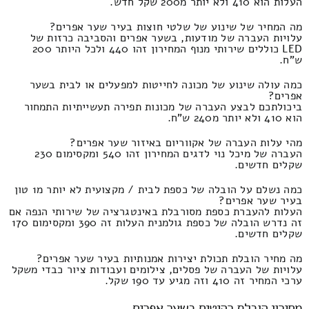
העלות הוא 410 ולא יותר מ200 שקל חדש.
מה המחיר של שינוע של שלטי חוצות בעיר שער אפרים?
עלויות העברה של מודעות, בשער אפרים והסביבה כרזות של
LED כוללים שירותי מנוף המחירון זהו 440 ולכל היותר 200
ש"ח.
כמה עולה שינוע של מכונה לחייטות למפעלים או לבית בשער
אפרים?
ביכולתכם לבצע העברה של מכונות תפירה תעשייתיות התמחור
הוא 410 ולא יותר מ240 ש"ח.
מהי עלות העברה של אקווריום באיזור שער אפרים?
העברה של מיכל נוי לדגים המחירון זהו 540 ומקסימום 230
שקלים חדשים.
כמה נשלם על הובלה של כספת לבית / מקצועית לא יותר מ1 טון
בעיר שער אפרים?
העלות להעברת כספת מסורבלת באינטגרציה של שירותי הנפה אם
זה נדרש הובלה של כספת גולמנית העלות זה 390 ומקסימום 170
שקלים חדשים.
מה מחיר הובלת תכולת יצירות אמנותיות בעיר שער אפרים?
עלויות של העברה של פסלים, צילומים ועבודות ציור כבדי משקל
ערכי המחיר זה 410 וזה מגיע עד 190 שקל.
מחירון הובלת רהיטים בשער אפרים