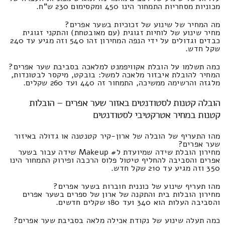
מכוניות מסחריות התמחור הינו 450 ומקסימום 230 ש"ח.
מה המחיר של שינוע של זכוכיות בשער אפרים?
מחיר שינוע של לוחיות זגוגית (עם מאובטחת) והתקני זגוגית
כבדים וגדולים על ידי הנפה המחירון זהו 540 וזה מגיע עד 240
שקל חדש.
כמה תשלמו על הובלת אקוויפמנט למלאכה בסביבת שער אפרים?
המחיר להובלת איבזור מלאכה למשל: בובקט, מיקסר לבטונדות,
מלגזה והרשימה ממשיכה, התמחור זה 440 ועד 260 שקלים.
הובלה קטנות לסטודנטים באזור שער אפרים – הובלות
קטנות במחיר אטרקטיבי לסטודנטים
מהו התעריף של הובלה של ארון-קיר קטנטנה או גדולה באיזור
שער אפרים?
מחירון הובלת שידה שמיועדת ל# Makeup שידה עבור בשער
אפרים והסביבה להחליף טיטול פלוס הרכבה ופירוק התמחור הינו
350 וזה מגיע עד 210 שקל חדש.
מהו תעריף שינוע של כוננית חוברות בשער אפרים?
מחירון הובלות בית והתקנה של ארון של ספרים בשער אפרים
והסביבה העלות הוא 340 ועד 180 שקלים חדשים.
כמה תעלה שינוע של נקודת אכילה מלאה בסביבת שער אפרים?