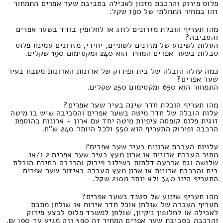
פלוס פירוק והרכבת מזנון לאכילה בסביבת שער אפרים התמחור
זהו במחיר התחלתי של 190 שקל.
מהו תעריף הובלת מזרונים לזוג או לחלופין בודד בשער אפרים
והסביבה?
העלות לשינוע של מזרנים לשתיים, יחידי, מזרונים עמינח פלוס
סבלות בשער אפרים המחיר הוא 240 ומקסימום 190 שקלים.
כמה עולה הובלה של בית ופירוק של ארונות הארונות מטבח בעיר
שער אפרים?
התמחור הוא 650 ומקסימום 250 שקלים.
מהו תעריף הובלת חדר שינה בעיר שער אפרים?
עלות הובלה של חדר מיטה בשער אפרים והסביבה שיש בו מיטה
זוגית פלוס קופסה ציפיות מיטה יחד עם ארון + ארונות בהוספת
הרכבה ופירוק התעריף הוא 550 ולכל היותר 240 ש"ח.
עלויות העברת ארונית בעיר שער אפרים?
מחיר העברת ארונית או ארון מעץ בעיר שער אפרים 2 ו/או
שלושה וגם ארבעה דלתות בשילוב פירוק והרכבה בחירת הובלת
בית והרכבת ארונית או ארון מעץ העברה באיזור שער אפרים
התעריף הינו 340 ולא יותר מ210 שקל.
מהו תעריף שינוע של סטנד בשער אפרים?
תעריף העברה של שולחן אוכל חדר אירוח או שולחן מתכת
לאכילה או לחלופין ניקיון, שולחן למשרד פלוס לבצע פירוק
והרכבה בסביבת שער אפרים המחיר זה 390 וזה מגיע עד 190 ₪.