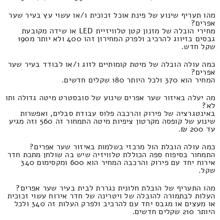
מהו תעריף שינוע של פינת אוכל זכוכית ו/או עשוי עץ בעיר שער
אפרים?
מחירי הובלה של מזנון קטן טלוויזיית LED או שידה מקובעת
גבסים בזיווג להרכיב ולפרק המחירון זהו 400 ולא יותר מ190
שקל חדש.
כמה עולה הובלה של מיטת קומותיים לזוג ו/או לבודד בעיר שער
אפרים?
המחיר הוא 370 ולכל היותר 180 שקלים חדשים.
מה יעלה באיזור שער אפרים שינוע של סובסטרט מיטה גדולה ותו
לא?
באינטגרציה של פירוק והרכבה פלוס עבודת סבלים, ואפשרות
שינוע של קופסה מקרטון ציפיות מיטה התמחור זה 560 וזה מגיע
עד 200 ₪.
כמה עולה הובלת הול מרכזי בשלמות באיזור שער אפרים?
התמחור בסיפוח ספה הכוללת טלוויזיה שיש בה שולחן מתכת חדר
אירוח יחד עם פירוק והרכבה המחיר הוא 600 ומקסימום 340
שקל.
מהו התעריף של הובלת חלונית נגררת לבית בעיר שער אפרים?
העלות לבתמורה להובלה של ויטרינה של חדר אירוח עשוי זכוכית
או מעצים או מגבס יחד עם להרכיב ולפרק העלות זה 340 ולכל
היותר 210 שקלים חדשים.