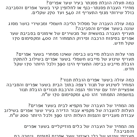
כמה תעלה הובלת פסנתר בעיר שער אפרים?
מחירי העברת פסנתר-כנף או לחלופין קיר בשער אפרים והסביבה
כולל שירותי מנוף התעריף זה 540 ועד 270 שקלים.
כמה עולה העברה של מסלול הליכה חשמלי ומכשירי כושר מסוג
שונה בשער אפרים והסביבה?
תעריף העברה במשאית של מכשירים של אימונים בסביבת שער
אפרים בסיפוח הרכבה ופירוק התמחור זה 400 ומקסימום 170
שקל חדש.
מהי עלות הובלת מייבש כביסה שאינו מסחרי בשער אפרים?
תעריף שינוע של מייבש חשמלי בשער אפרים בשילוב להתקין
הובלת מייבש כביסה התעריף הינו 390 ולכל היותר 170 שקל
חדש.
כמה עולה בשער אפרים הובלת תנור?
המחיר לשינוע של תנור רצפה בתוך הבית בשער אפרים והסביבה
אופציית יחד עם שירותי הנפה והרכבת תנורים הובלת תנור
במשפחה התמחור זהו 410 ומקסימום 170 ש"ח.
מה המחיר של העברה של מקפיא לבית בשער אפרים?
העלות להעברה של מקפיא עבור הדירה בעיר שער אפרים בשילוב
עבודת מעבירים והנפות העלות הינו 390 ולכל היותר 200 ש"ח.
מה המחיר של העברה של כלים מוזיקליים בשער אפרים
והסביבה?
תעריפי שינוע של כלי באיזור שער אפרים (תופים, גיטרה בס,