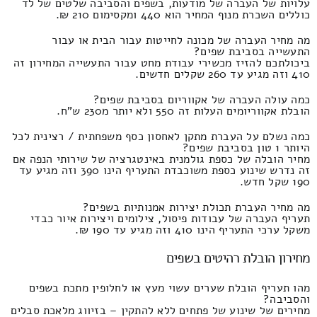
עלויות של העברה של מודעות, בשפים והסביבה שלטים של לד
כוללים השכרת מנוף המחיר הוא 440 ומקסימום 210 ₪.
מה מחיר העברה של מכונה לחייטות עבור הבית או עבור
התעשייה בסביבת שפים?
ביכולתכם להזיז מכשירי עבודת מחט עבור התעשייה המחירון זה
410 וזה מגיע עד 260 שקלים חדשים.
כמה עולה העברה של אקווריום בסביבת שפים?
הובלת אקווריומים העלות זה 550 ולא יותר מ230 ש"ח.
כמה נשלם על העברת מתקן לאחסון כסף משפחתית / רצינית לכל
היותר 1 טון בסביבת שפים?
מחיר הובלה של כספת גולמנית באינטגרציה של שירותי הנפה אם
זה נדרש שינוע כספת משוכבדת התעריף הינו 390 וזה מגיע עד
190 שקל חדש.
מה מחיר העברת תכולת יצירות אמנותיות בשפים?
תעריף העברה של עבודות פיסול, צילומים ויצירות איור כבדי
משקל ערכי התעריף הינו 410 וזה מגיע עד 190 ₪.
מחירון הובלת רהיטים בשפים
מהו תעריף הובלת שערים עשוי מעץ או לחלופין מתכת בשפים
והסביבה?
מחירים של שינוע של פתחים ללא להתקין – בזיווג מלאכת סבלים