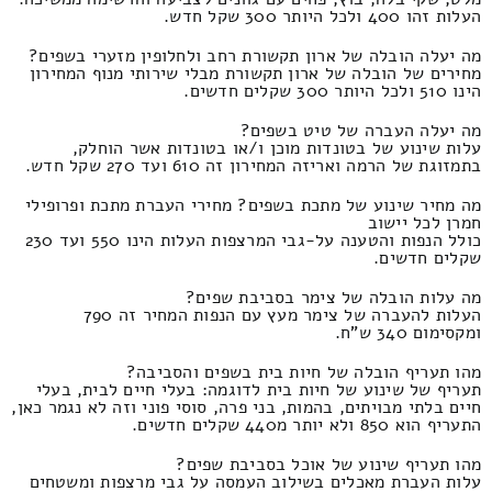
העלות זהו 400 ולכל היותר 300 שקל חדש.
מה יעלה הובלה של ארון תקשורת רחב ולחלופין מזערי בשפים?
מחירים של הובלה של ארון תקשורת מבלי שירותי מנוף המחירון
הינו 510 ולכל היותר 300 שקלים חדשים.
מה יעלה העברה של טיט בשפים?
עלות שינוע של בטונדות מוכן ו/או בטונדות אשר הוחלק,
בתמזוגת של הרמה ואריזה המחירון זה 610 ועד 270 שקל חדש.
מה מחיר שינוע של מתכת בשפים? מחירי העברת מתכת ופרופילי
חמרן לכל יישוב
כולל הנפות והטענה על-גבי המרצפות העלות הינו 550 ועד 230
שקלים חדשים.
מה עלות הובלה של צימר בסביבת שפים?
העלות להעברה של צימר מעץ עם הנפות המחיר זה 790
ומקסימום 340 ש"ח.
מהו תעריף הובלה של חיות בית בשפים והסביבה?
תעריף של שינוע של חיות בית לדוגמה: בעלי חיים לבית, בעלי
חיים בלתי מבויתים, בהמות, בני פרה, סוסי פוני וזה לא נגמר כאן,
התעריף הוא 850 ולא יותר מ440 שקלים חדשים.
מהו תעריף שינוע של אוכל בסביבת שפים?
עלות העברת מאכלים בשילוב העמסה על גבי מרצפות ומשטחים