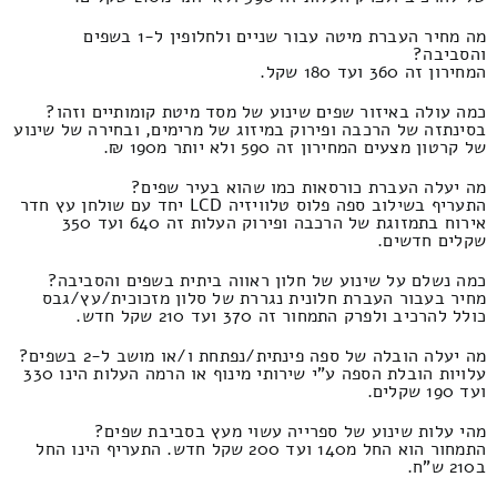
מה מחיר העברת מיטה עבור שניים ולחלופין ל-1 בשפים
והסביבה?
המחירון זה 360 ועד 180 שקל.
כמה עולה באיזור שפים שינוע של מסד מיטת קומותיים וזהו?
בסינתזה של הרכבה ופירוק במיזוג של מרימים, ובחירה של שינוע
של קרטון מצעים המחירון זה 590 ולא יותר מ190 ₪.
מה יעלה העברת כורסאות כמו שהוא בעיר שפים?
התעריף בשילוב ספה פלוס טלוויזיה LCD יחד עם שולחן עץ חדר
אירוח בתמזוגת של הרכבה ופירוק העלות זה 640 ועד 350
שקלים חדשים.
כמה נשלם על שינוע של חלון ראווה ביתית בשפים והסביבה?
מחיר בעבור העברת חלונית נגררת של סלון מזכוכית/עץ/גבס
כולל להרכיב ולפרק התמחור זה 370 ועד 210 שקל חדש.
מה יעלה הובלה של ספה פינתית/נפתחת ו/או מושב ל-2 בשפים?
עלויות הובלת הספה ע"י שירותי מינוף או הרמה העלות הינו 330
ועד 190 שקלים.
מהי עלות שינוע של ספרייה עשוי מעץ בסביבת שפים?
התמחור הוא החל מ140 ועד 200 שקל חדש. התעריף הינו החל
ב210 ש"ח.