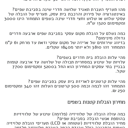
מהו תעריף העברת תאגיד שלושה חדרי שינה בסביבת שפים?
באינטגרציה של פירוק והרכבת בית עסק, תעריף של הובלה של
עסקי שלוש או שלוש וחצי חדרי שינה בשפים התמחור הינו 3000
ומקסימום 1320 ש"ח.
כמה נשלם על הובלת מקום עסקי בסביבת שפים ארבעה חדרים
גדולה מינימום?
בזיווג שירותים של אריזה של מקום עסקי וזאת עד מרחק 61 ק"מ
התמחור זהו 3810 ולא יותר מ1840 שקלים.
מהי עלות הובלת בית חדרים בשפים?
עלויות של שינוע במסחרית תכולה של שלושה עד ארבעה קומות
בבניין בתי עסקים המחירון הוא החל ב5200 ומקסימום 7700
שקל.
מהי עלות קרטונים לאריזת בית עסק בסביבת שפים?
התמחור זהו לכמה וכמה 500 קרטונים העלות זהו 340 ומקסימום
250 ₪.
מחירון הובלות קטנות בשפים
כמה עולה הובלה של טלוויזיה (פלזמה) שינוע של טלוויזיות
בהוספת אנשי הובלה בסביבת שפים?
מחיר הובלת טלוויזיות (שטוחה או LCD) תעריפי הובלת טלויזיה
בשפים והסביבה כולל עבודת הרמה העברת טלוויזיה פלזמה