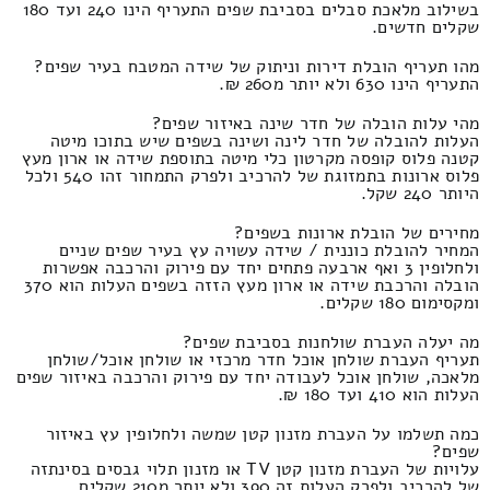
בשילוב מלאכת סבלים בסביבת שפים התעריף הינו 240 ועד 180
שקלים חדשים.
מהו תעריף הובלת דירות וניתוק של שידה המטבח בעיר שפים?
התעריף הינו 630 ולא יותר מ260 ₪.
מהי עלות הובלה של חדר שינה באיזור שפים?
העלות להובלה של חדר לינה ושינה בשפים שיש בתוכו מיטה
קטנה פלוס קופסה מקרטון כלי מיטה בתוספת שידה או ארון מעץ
פלוס ארונות בתמזוגת של להרכיב ולפרק התמחור זהו 540 ולכל
היותר 240 שקל.
מחירים של הובלת ארונות בשפים?
המחיר להובלת כוננית / שידה עשויה עץ בעיר שפים שניים
ולחלופין 3 ואף ארבעה פתחים יחד עם פירוק והרכבה אפשרות
הובלה והרכבת שידה או ארון מעץ הזזה בשפים העלות הוא 370
ומקסימום 180 שקלים.
מה יעלה העברת שולחנות בסביבת שפים?
תעריף העברת שולחן אוכל חדר מרכזי או שולחן אוכל/שולחן
מלאכה, שולחן אוכל לעבודה יחד עם פירוק והרכבה באיזור שפים
העלות הוא 410 ועד 180 ₪.
כמה תשלמו על העברת מזנון קטן שמשה ולחלופין עץ באיזור
שפים?
עלויות של העברת מזנון קטן TV או מזנון תלוי גבסים בסינתזה
של להרכיב ולפרק העלות זה 390 ולא יותר מ210 שקלים.