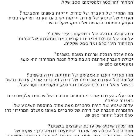
המחיר זהו 360 ומקסימום 200 שקל.
מה המחיר של העברה של פירות וירקות בשפים והסביבה?
תעריף של שינוע של פירות וירקות יש בהם טעינה ופריקה בבית
העסק התמחור הוא מתחיל ב410 שקל חדש.
כמה עולה הובלה של קרמיקות בעיר שפים?
עלותה של הובלת אריחים דקורטיביים בתמזוגת של הנפות
התמחור הינו 620 ועד 200 שקלים.
כמה עולה הובלת ארונות מטבח בשפים?
יכולת העברת ארונות מטבח כולל הנפה המחירון הוא 540
ומקסימום 260 ₪.
מהו תעריף העברת אמצעים של תחזוקת דירה בשפים?
עלותה של העברת אביזרים של דירה (מנגנוני אוכל, אביזרים של
בישול אהילים וכולי) העלות זהו 340 ומקסימום 190 שקל.
מה יעלה העברת אביזרי חומרות וחדרים של שרתים אלקטרוניים
באיזור שפים?
עלות שינוע של דירת סרברים מאה אחוז בתוספת השינוע של
החומרות העברה של דירה של סרברים באופן מושלם המחירון זהו
650 ולכל היותר 250 ₪.
מה עלות שינוע של ערכת שיפוצים בשפים?
מחירה של הובלה של איבזור שיפוצים דוגמה לכך: שקים של
מלט, שקי בלה, בוץ, פחים עם גוונים לצביעה והרשימה ממשיכה.