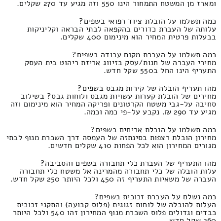
ומארז מן המשטח התמחור הינו 550 וזה מגיע עד 270 שקלים.
כמה תשלמו על הובלת ציוד רפואי בשפים?
עלותה של העברת כדורים בהקפאה לבתי הבראה וקליניקות
בבעלות פרטית המחיר הוא מינימום 400 שקלים.
כמה תשלמו על העברת מקום עבודה בשפים?
מחירי העברה של חנות/עסק בזיווג אריזת ריהוט בית העסק
התעריף הינו החל ב550 שקל חדש.
מהו תעריף הובלה של קירות מגבס בשפים?
מחירים של הובלת קערות עשויות מגבס ולוחות גבס? בשילוב
סחיבה על-גבי משטח הקרטונים ופריקה המחיר הוא מינימום וזה
מגיע עד 290 ₪. נקבע על-פי כמה וכמה.
כמה תשלמו על הובלת אריחים בשפים?
מחירון הובלת רצפות בסינתזה של העמסה דרך השכרת מנוף לבתי
מגורים המחירון הוא לכל הפחות 410 שקלים חדשים.
מהו התעריף של העברת כלי תחבורה בשפים והסביבה?
עלות הובלה של כלי תחבורה מהמרינה אל משטח כלי תחבורה
העברה של משאיות התעריף זה 450 ולכל היותר 250 שקל חדש.
כמה נשלם על העברת זכוכית בשפים?
העלות להובלה של לוחות זגוגית (פלוס קבועה) והתקני זכוכית
כבדים וגדולים פלוס השכרת מנוף המחירון זהו 540 ולכל היותר
260 שקל חדש.