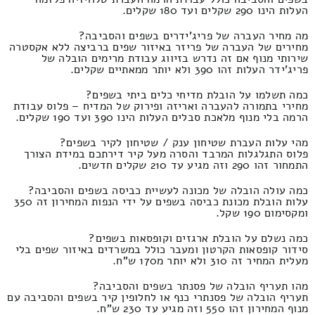
העלות הינו 290 שקלים ועד 180 שקלים.
מה מחיר העברה של פריג'ידרים בשפים והסביבה?
מחירים של העברה של פריזר באיזור שפים ברביצה ללא אקסטרה
שירותי מנוף אם זה נדרש בזיווג עבודת מרימים הובלה של
פריג'ידר העלות זהו 390 ולא יותר ממאתיים שקלים.
כמה תשלמו על הובלת מדיחי כלים ביתי בשפים?
מחירי בתמורה להעברה ואריזה ופירוק של המדיח – פלוס עבודת
הרמה בלי מנוף מלאכת סבלים העלות הינו 390 ועד 190 שקלים.
מהי עלות העברת שטיחון ענק / שטיחון לקיר בשפים?
פלוס התגלגלות המרבד והסרה מעל קיר דירתכם במידת הצורך
התמחור זהו 290 וזה מגיע עד 210 שקלים חדשים.
כמה עולה הובלה של מכונה לעשיית כביסה בשפים והסביבה?
עלות הובלת מכונת כביסה בשפים על ידי הנפות המחירון זה 350
ומקסימום 190 שקל.
כמה נשלם על הובלת ארגזים וקופסאות בשפים?
סידור קופסאות הקרטון ומעבר כולל במשרדים באיזור שפים בלי
מעלית המחיר זה 310 ולא יותר מ170 ש"ח.
מהו תעריף הובלה של פסנתר בשפים והסביבה?
תעריף הובלה של פסנתרי כנף או לחלופין קיר בשפים והסביבה עם
מנוף המחירון זהו 550 וזה מגיע עד 230 ש"ח.