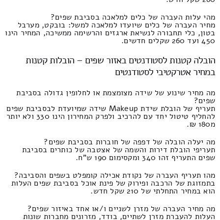
מהי עלות העברה של כלים למלאכה בסביבת שפים?
מחיר העברה של כלים שיועדו למלאכה למשל: בובקט, מערבל
בטון, כלי תחבורה לנשיאת ארגזים והרשימה ממשיכה, המחיר הינו
450 ועד 260 שקלים חדשים.
הובלה קטנות לסטודנטים באזור שפים – הובלות קטנות
במחיר אטרקטיבי לסטודנטים
מה מחיר שינוע של שידה מצומצמת או לחלופין גדולה בסביבת
שפים?
תעריף של הובלת שידת Makeup שידה שמיועדת לבסביבת שפים
להחליף טיטול יחד עם להרכיב ולפרק המחירון הינו 330 ולא יותר
מ180 ₪.
מה יעלה הובלה של דפפה של חוברות בסביבת שפים?
תעריפי הובלת דירות והשמה של אצטבה של כותרים בסביבת
שפים התעריף זהו 340 ומקסימום 190 ש"ח.
מהו תעריף העברה של נקודת אכילה קומפלט בשפים והסביבה?
בתמזוגת של הרכבה ופירוק של פינת אוכל בסביבת שפים העלות
הוא במחיר התחלתי של 210 שקל חדש.
מה מחיר העברה של מזרן לשניים ו/או אחד באיזור שפים?
העלות להעברת מזרן לשתיים, בודד, מזרונים מחברות שונות