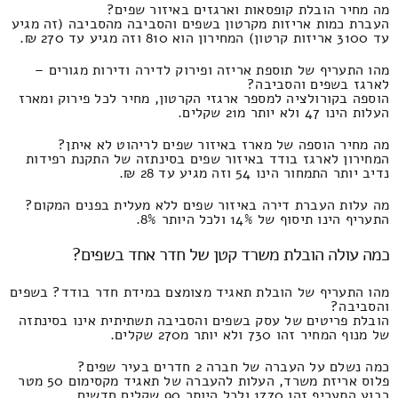
מה מחיר הובלת קופסאות וארגזים באיזור שפים?
העברת כמות אריזות מקרטון בשפים והסביבה מהסביבה (זה מגיע
עד 3100 אריזות קרטון) המחירון הוא 810 וזה מגיע עד 270 ₪.
מהו התעריף של תוספת אריזה ופירוק לדירה ודירות מגורים –
לארגז בשפים והסביבה?
הוספה בקורולציה למספר ארגזי הקרטון, מחיר לכל פירוק ומארז
העלות הינו 47 ולא יותר מ21 שקלים.
מה מחיר הוספה של מארז באיזור שפים לריהוט לא איתן?
המחירון לארגז בודד באיזור שפים בסינתזה של התקנת רפידות
נדיב יותר התמחור הינו 54 וזה מגיע עד 28 ₪.
מה עלות העברת דירה באיזור שפים ללא מעלית בפנים המקום?
התעריף הינו תיסוף של 14% ולכל היותר 8%.
כמה עולה הובלת משרד קטן של חדר אחד בשפים?
מהו התעריף של הובלת תאגיד מצומצם במידת חדר בודד? בשפים
והסביבה?
הובלת פריטים של עסק בשפים והסביבה תשתיתית אינו בסינתזה
של מנוף המחיר זהו 730 ולא יותר מ270 שקלים.
כמה נשלם על העברה של חברה 2 חדרים בעיר שפים?
פלוס אריזת משרד, העלות להעברה של תאגיד מקסימום 50 מטר
רבוע התעריף זהו 1770 ולכל היותר 90 שקלים חדשים.