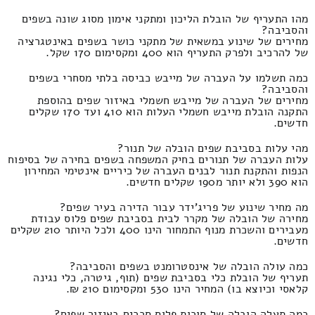
מהו התעריף של הובלת הליכון ומתקני אימון מסוג שונה בשפים
והסביבה?
מחירים של שינוע במשאית של מתקני כושר בשפים באינטגרציה
של להרכיב ולפרק התעריף הוא 400 ומקסימום 170 שקל.
כמה תשלמו על העברה של מייבש כביסה בלתי מסחרי בשפים
והסביבה?
מחירים של העברה של מייבש חשמלי באיזור שפים בהוספת
התקנה הובלת מייבש חשמלי העלות הוא 410 ועד 170 שקלים
חדשים.
מהי עלות בסביבת שפים הובלה של תנור?
עלות העברה של תנורים בחיק המשפחה בשפים בחירה של בסיפוח
הנפות והתקנת תנור לבנים העברה של כיריים אינטימי המחירון
הוא 390 ולא יותר מ190 שקלים חדשים.
מה מחיר שינוע של פריג'ידר עבור הדירה בעיר שפים?
מחירה של הובלה של מקרר לבית בסביבת שפים פלוס עבודת
מעבירים והשכרת מנוף התמחור הינו 400 ולכל היותר 210 שקלים
חדשים.
כמה עולה הובלה של אינסטרומנט בשפים והסביבה?
תעריף של הובלת כלי בסביבת שפים (תוף, גיטרה, כלי נגינה
קלאסי וכיוצא בו) המחיר הינו 530 ומקסימום 210 ₪.
כמה תעלה הובלה של סוכות פלוס סככים באיזור שפים?