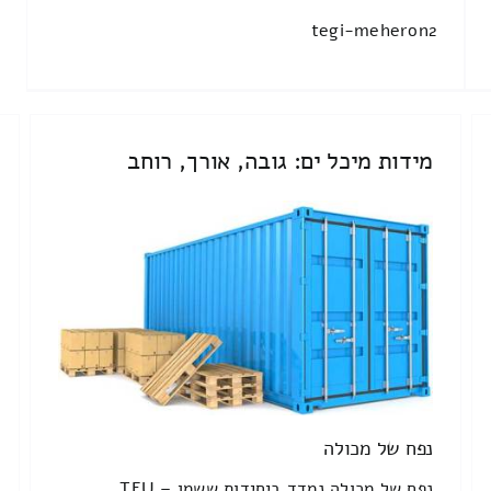
tegi-meheron2
מידות מיכל ים: גובה, אורך, רוחב
נפח של מכולה
נפח של מכולה נמדד ביחידות ששמן TEU –