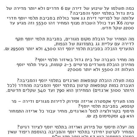
כמה תשלמו על שינוע של דירה עם 6 חדרים ולא יותר מדירה של
בית גדול בתלמי יוסף והסביבה?
עלותה של לפריטי דירת גג אשר כוללת בסביבת תלמי יוסף חדרי
שינה X6 ועד כולל השכרת מנוף המחיר זהו 5530 וזה מגיע עד
2200 שקל חדש.
מה המחיר של הובלת מקום מגורים, בסביבת תלמי יוסף תקף
לדירה עם עליית גג בתמזוגת של הנפות,
התעריף הובלה בסביבת תלמי יוסף זהו 4300 ולא יותר מ2950 ₪.
מה מחיר העברה של בית גדול באיזור תלמי יוסף?
מחירון הובלת משרדים פרטיים 2-3 קומות, בעיר תלמי יוסף
העלות זה 5500 ולא יותר מ2700
כמה תעלה הובלת קופסאות וארגזים בתלמי יוסף והסביבה?
העברת כמות קופסאות קרטון בתלמי יוסף והסביבה מהחדר (לכל
היותר 3100 ארגזים) המחירון הוא 790 ועד 340 שקלים חדשים.
מהו תעריף אקסטרה אריזה ופירוק לדירות מגורים ודירה – פר
קופסא, בסביבת תלמי יוסף?
תיסוף בקורולציה למס' הארגזים, מחיר עבור כל אריזה התמחור
הוא 49 ומקסימום 23 ₪.
מה יעלה תיסוף של פירוק ואריזה בתלמי יוסף לציוד רגיש?
המחיר לקרטון יחידני בתלמי יוסף והסביבה בהוספת ריפוד שאין
כמוהו התמחור הוא 57 ולא יותר מ27 ש"ח.