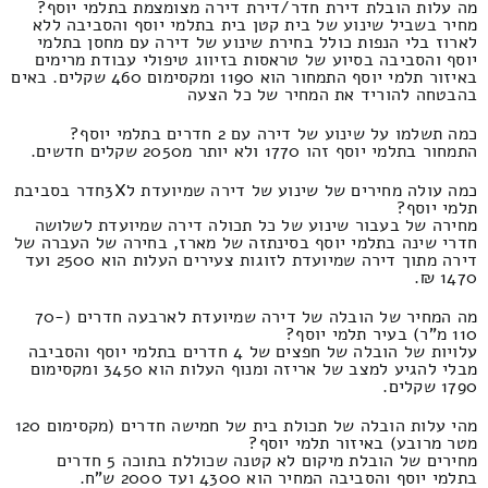
מה עלות הובלת דירת חדר/דירת דירה מצומצמת בתלמי יוסף?
מחיר בשביל שינוע של בית קטן בית בתלמי יוסף והסביבה ללא
לארוז בלי הנפות כולל בחירת שינוע של דירה עם מחסן בתלמי
יוסף והסביבה בסיוע של טראסות בזיווג טיפולי עבודת מרימים
באיזור תלמי יוסף התמחור הוא 1190 ומקסימום 460 שקלים. באים
בהבטחה להוריד את המחיר של כל הצעה
כמה תשלמו על שינוע של דירה עם 2 חדרים בתלמי יוסף?
התמחור בתלמי יוסף זהו 1770 ולא יותר מ2050 שקלים חדשים.
כמה עולה מחירים של שינוע של דירה שמיועדת ל3Xחדר בסביבת
תלמי יוסף?
מחירה של בעבור שינוע של כל תכולה דירה שמיועדת לשלושה
חדרי שינה בתלמי יוסף בסינתזה של מארז, בחירה של העברה של
דירה מתוך דירה שמיועדת לזוגות צעירים העלות הוא 2500 ועד
1470 ₪.
מה המחיר של הובלה של דירה שמיועדת לארבעה חדרים (70-
110 מ"ר) בעיר תלמי יוסף?
עלויות של הובלה של חפצים של 4 חדרים בתלמי יוסף והסביבה
מבלי להגיע למצב של אריזה ומנוף העלות הוא 3450 ומקסימום
1790 שקלים.
מהי עלות הובלה של תכולת בית של חמישה חדרים (מקסימום 120
מטר מרובע) באיזור תלמי יוסף?
מחירים של הובלת מיקום לא קטנה שכוללת בתוכה 5 חדרים
בתלמי יוסף והסביבה המחיר הוא 4300 ועד 2000 ש"ח.