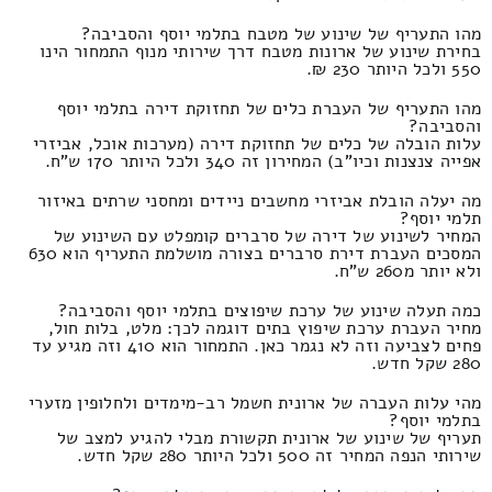
מהו התעריף של שינוע של מטבח בתלמי יוסף והסביבה?
בחירת שינוע של ארונות מטבח דרך שירותי מנוף התמחור הינו
550 ולכל היותר 230 ₪.
מהו התעריף של העברת כלים של תחזוקת דירה בתלמי יוסף
והסביבה?
עלות הובלה של כלים של תחזוקת דירה (מערכות אוכל, אביזרי
אפייה צנצנות וכיו"ב) המחירון זה 340 ולכל היותר 170 ש"ח.
מה יעלה הובלת אביזרי מחשבים ניידים ומחסני שרתים באיזור
תלמי יוסף?
המחיר לשינוע של דירה של סרברים קומפלט עם השינוע של
המסכים העברת דירת סרברים בצורה מושלמת התעריף הוא 630
ולא יותר מ260 ש"ח.
כמה תעלה שינוע של ערכת שיפוצים בתלמי יוסף והסביבה?
מחיר העברת ערכת שיפוץ בתים דוגמה לכך: מלט, בלות חול,
פחים לצביעה וזה לא נגמר כאן. התמחור הוא 410 וזה מגיע עד
280 שקל חדש.
מהי עלות העברה של ארונית חשמל רב-מימדים ולחלופין מזערי
בתלמי יוסף?
תעריף של שינוע של ארונית תקשורת מבלי להגיע למצב של
שירותי הנפה המחיר זה 500 ולכל היותר 280 שקל חדש.