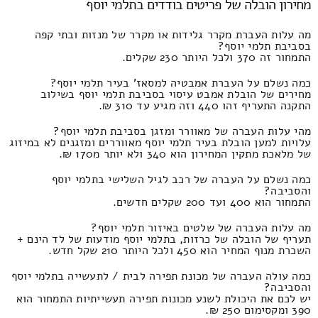
מחירון הובלה של פריטים בודדים בתלמי יוסף
מה עלות העברת מקרר גלידות או מקרר של מנזות ובתי קפה
בסביבת תלמי יוסף?
התמחור זה 370 ולכל היותר 230 שקלים.
כמה נשלם על העברת אמבטיה למסאז' בעיר תלמי יוסף?
מחירים של הובלת אמבט עיסוי בסביבת תלמי יוסף בשילוב
התקנה התעריף זהו 440 וזה מגיע עד 310 ₪.
מהי עלות העברה של מאוורר ומזגן בסביבת תלמי יוסף?
עלויות למען הובלת בעיר תלמי יוסף מאווררים ומזגנים לא במיזוג
של מלאכת מתקין המחירון הוא 340 ולא יותר מ170 ₪.
כמה נשלם על העברה של רכב לגיל השלישי בתלמי יוסף
והסביבה?
התמחור הוא 400 ועד 200 שקלים חדשים.
מה עלות העברה של שלטים באיזור תלמי יוסף?
תעריף של הובלה של כרזות, בתלמי יוסף מודעות של לד הינם +
השכרת מנוף המחיר הוא 450 ולכל היותר 210 שקל חדש.
כמה עולה העברה של מכונת תפירה לבית / לתעשייה בתלמי יוסף
והסביבה?
יש לכם את היכולת לשנע מכונות תפירה תעשייתיות התמחור הוא
390 ומקסימום 250 ₪.