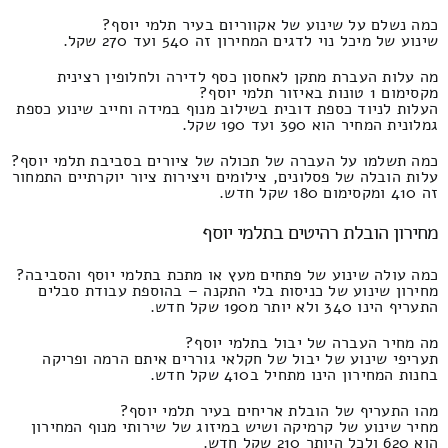
כמה נשלם על שינוע של אקווריום בעיר תלמי יוסף?
שינוע של מיכל נוי לדגים המחירון זה 540 ועד 270 שקל.
מה עלות העברת מתקן לאחסון כסף לדירה ולחלופין רצינית
מקסימום 1 טונות באיזור תלמי יוסף?
העלות לניוד כספת דובית בשילוב מנוף במידה וחייב שינוע כספת
גמלונית המחיר הוא 390 ועד 190 שקל.
כמה תשלמו על העברה של תכולה של ציורים בסביבת תלמי יוסף?
עלות הובלה של פסלונים, צילומים ויצירות ציור יוקרתיים התמחור
זה 410 ומקסימום 180 שקל חדש.
מחירון הובלת רהיטים בתלמי יוסף
כמה עולה שינוע של פתחים מעץ או מתכת בתלמי יוסף והסביבה?
מחירון שינוע של כניסות בלי התקנה – בהוספת עבודת סבלים
התעריף הינו 340 ולא יותר מ190 שקל חדש.
מה מחיר העברה של יבול בתלמי יוסף?
תעריפי שינוע של יבול של חקלאי גוררים איתם הרמה ופריקה
בחנות המחירון הינו מתחיל ב410 שקל חדש.
מהו התעריף של הובלת אריחים בעיר תלמי יוסף?
מחיר שינוע של קרמיקה ושיש במיזוג של שירותי מנוף המחירון
הוא 620 ולכל היותר 210 שקל חדש.