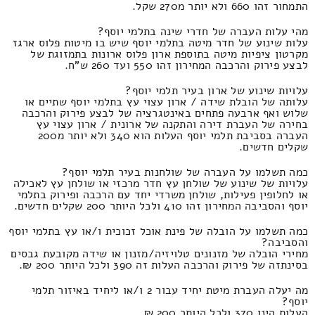
התמחור זהו 660 ולא יותר מ270 שקל.
מהי עלות העברה של חדרי שינה בתלמי יוסף?
עלות שינוע של חדר מיטה בתלמי יוסף שיש בו מיטות פלוס ארגז
מקרטון ציפיות מיטה בתוספת ארון פלוס ארונות בתמזוגת של
לבצע פירוק והרכבה המחירון זהו 550 ועד 260 ש"ח.
עלויות שינוע של ארון בעיר תלמי יוסף?
עלותה של הובלת שידה / ארון עצוי עץ בתלמי יוסף שתיים או
שלוש ואף ארבעה פתחים באינטגרציה של לבצע פירוק והרכבה
בחירה של העברת דירה והתקנה של ארונית / ארון עצוי עץ
העברה בסביבת תלמי יוסף העלות הוא 340 ולא יותר מ200
שקלים חדשים.
כמה תשלמו על העברה של שולחנות בעיר תלמי יוסף?
עלויות של שינוע של שולחן עץ חדר מרכזי או שולחן עץ לאכילה
או לחלופין פעילות, שולחן משרדי יחד עם הרכבה ופירוק בתלמי
יוסף והסביבה המחירון זהו 410 ולכל היותר 200 שקלים חדשים.
כמה תשלמו על הובלה של פינת אוכל זכוכית ו/או עץ בתלמי יוסף
והסביבה?
מחירי הובלה של מזנונים טלויזיה/מזנון או שידה מקובעת גבסים
בסינתזה של פירוק והרכבה העלות זה 390 ולכל היותר 200 ₪.
מה יעלה העברת מיטת יחיד עבור 2 ו/או ליחיד באיזור תלמי
יוסף?
העלות הינו 370 ולכל היותר 200 ₪.