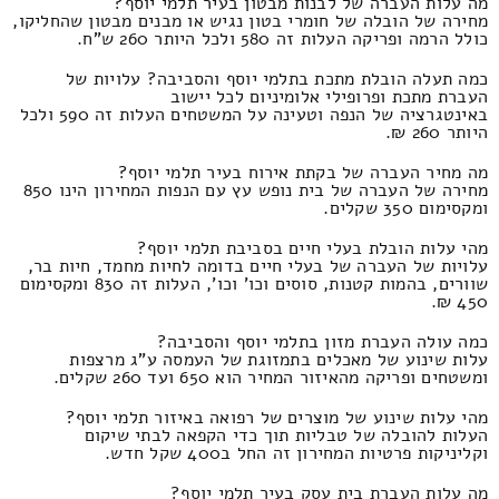
מה עלות העברה של לבנות מבטון בעיר תלמי יוסף?
מחירה של הובלה של חומרי בטון נגיש או מבנים מבטון שהחליקו,
כולל הרמה ופריקה העלות זה 580 ולכל היותר 260 ש"ח.
כמה תעלה הובלת מתכת בתלמי יוסף והסביבה? עלויות של
העברת מתכת ופרופילי אלומיניום לכל יישוב
באינטגרציה של הנפה וטעינה על המשטחים העלות זה 590 ולכל
היותר 260 ₪.
מה מחיר העברה של בקתת אירוח בעיר תלמי יוסף?
מחירה של העברה של בית נופש עץ עם הנפות המחירון הינו 850
ומקסימום 350 שקלים.
מהי עלות הובלת בעלי חיים בסביבת תלמי יוסף?
עלויות של העברה של בעלי חיים בדומה לחיות מחמד, חיות בר,
שוורים, בהמות קטנות, סוסים וכו' וכו', העלות זה 830 ומקסימום
450 ₪.
כמה עולה העברת מזון בתלמי יוסף והסביבה?
עלות שינוע של מאכלים בתמזוגת של העמסה ע"ג מרצפות
ומשטחים ופריקה מהאיזור המחיר הוא 650 ועד 260 שקלים.
מהי עלות שינוע של מוצרים של רפואה באיזור תלמי יוסף?
העלות להובלה של טבליות תוך כדי הקפאה לבתי שיקום
וקליניקות פרטיות המחירון זה החל ב400 שקל חדש.
מה עלות העברת בית עסק בעיר תלמי יוסף?