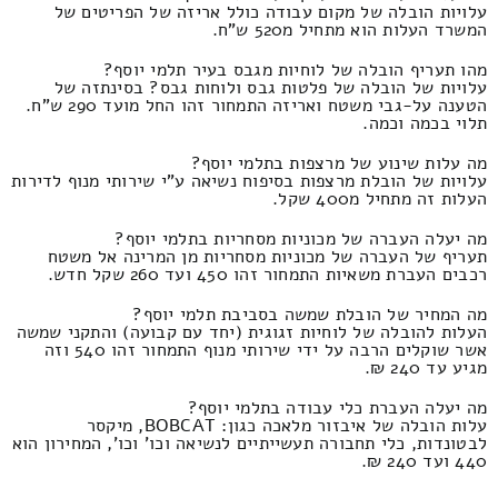
עלויות הובלה של מקום עבודה כולל אריזה של הפריטים של
המשרד העלות הוא מתחיל מ520 ש"ח.
מהו תעריף הובלה של לוחיות מגבס בעיר תלמי יוסף?
עלויות של הובלה של פלטות גבס ולוחות גבס? בסינתזה של
הטענה על-גבי משטח ואריזה התמחור זהו החל מועד 290 ש"ח.
תלוי בכמה וכמה.
מה עלות שינוע של מרצפות בתלמי יוסף?
עלויות של הובלת מרצפות בסיפוח נשיאה ע"י שירותי מנוף לדירות
העלות זה מתחיל מ400 שקל.
מה יעלה העברה של מכוניות מסחריות בתלמי יוסף?
תעריף של העברה של מכוניות מסחריות מן המרינה אל משטח
רכבים העברת משאיות התמחור זהו 450 ועד 260 שקל חדש.
מה המחיר של הובלת שמשה בסביבת תלמי יוסף?
העלות להובלה של לוחיות זגוגית (יחד עם קבועה) והתקני שמשה
אשר שוקלים הרבה על ידי שירותי מנוף התמחור זהו 540 וזה
מגיע עד 240 ₪.
מה יעלה העברת כלי עבודה בתלמי יוסף?
עלות הובלה של איבזור מלאכה כגון: BOBCAT, מיקסר
לבטונדות, כלי תחבורה תעשייתיים לנשיאה וכו' וכו', המחירון הוא
440 ועד 240 ₪.