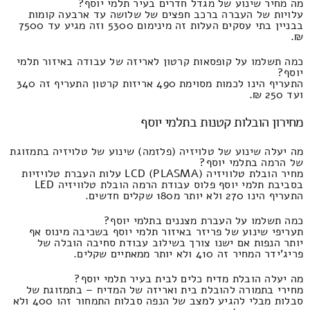
מה מחיר שינוע של מגדל חדרים בעיר תלמי יוסף?
עלויות של העברה ברכב חפצים של שלושה עד ארבעה קומות
בבניין בתי עסקים העלות זה מינימום 5300 וזה מגיע עד 7500
₪.
כמה תשלמו על קופסאות קרטון לאריזה של עבודה באיזור תלמי
יוסף?
התעריף הינו לכמות מסוימת 490 אריזות קרטון התעריף זה 340
ועד 250 ₪.
מחירון הובלות קטנות בתלמי יוסף
מה יעלה שינוע של טלויזיה (פלזמה) שינוע של טלויזיה בתמזוגת
של הרמה בתלמי יוסף?
מחיר הובלת טלוויזיה LCD (PLASMA) עלות העברת טלויזיות
בסביבת תלמי יוסף פלוס עבודת הרמה הובלת טלוויזיה LED
התעריף הינו 270 ולא יותר מ180 שקלים חדשים.
כמה תשלמו על העברת מצננים בתלמי יוסף?
תעריפי שינוע של פריזר באיזור תלמי יוסף בשכיבה מינוס אף
יותר הנפות אם ישנו צורך בשילוב עבודת סחיבה הובלה של
פריג'ידר המחיר זה 410 ולא יותר ממאתיים שקלים.
מה יעלה הובלת מדיח כלים לבית בעיר תלמי יוסף?
מחירי בתמורה להובלת בית ואריזה של המדיח – בתמזוגת של
סבלות מבלי להגיע למצב של הנפה סבלות התמחור זהו 400 ולא