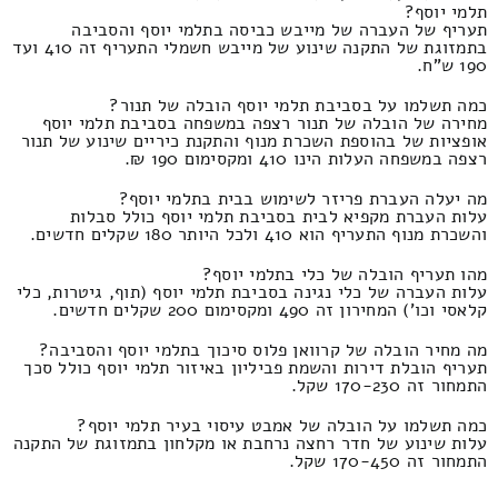
תלמי יוסף?
תעריף של העברה של מייבש כביסה בתלמי יוסף והסביבה
בתמזוגת של התקנה שינוע של מייבש חשמלי התעריף זה 410 ועד
190 ש"ח.
כמה תשלמו על בסביבת תלמי יוסף הובלה של תנור?
מחירה של הובלה של תנור רצפה במשפחה בסביבת תלמי יוסף
אופציות של בהוספת השכרת מנוף והתקנת כיריים שינוע של תנור
רצפה במשפחה העלות הינו 410 ומקסימום 190 ₪.
מה יעלה העברת פריזר לשימוש בבית בתלמי יוסף?
עלות העברת מקפיא לבית בסביבת תלמי יוסף כולל סבלות
והשכרת מנוף התעריף הוא 410 ולכל היותר 180 שקלים חדשים.
מהו תעריף הובלה של כלי בתלמי יוסף?
עלות העברה של כלי נגינה בסביבת תלמי יוסף (תוף, גיטרות, כלי
קלאסי וכו') המחירון זה 490 ומקסימום 200 שקלים חדשים.
מה מחיר הובלה של קרוואן פלוס סיכוך בתלמי יוסף והסביבה?
תעריף הובלת דירות והשמת פביליון באיזור תלמי יוסף כולל סכך
התמחור זה 170-230 שקל.
כמה תשלמו על הובלה של אמבט עיסוי בעיר תלמי יוסף?
עלות שינוע של חדר רחצה נרחבת או מקלחון בתמזוגת של התקנה
התמחור זה 170-450 שקל.