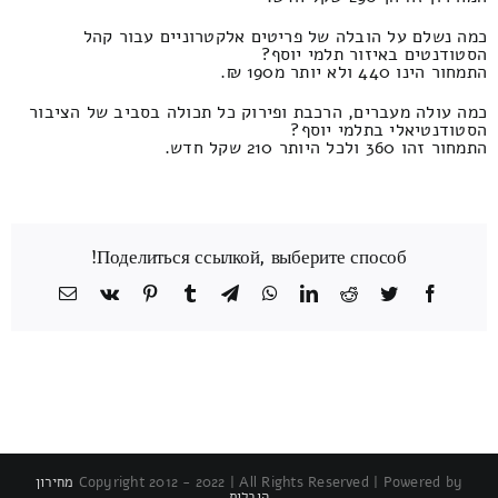
כמה נשלם על הובלה של פריטים אלקטרוניים עבור קהל
הסטודנטים באיזור תלמי יוסף?
התמחור הינו 440 ולא יותר מ190 ₪.
כמה עולה מעברים, הרכבת ופירוק כל תכולה בסביב של הציבור
הסטודנטיאלי בתלמי יוסף?
התמחור זהו 360 ולכל היותר 210 שקל חדש.
Поделиться ссылкой, выберите способ!
Facebook
Twitter
Reddit
LinkedIn
WhatsApp
Telegram
Tumblr
Pinterest
Vk
כתובת
דואר
אלקטרוני
Copyright 2012 - 2022 | All Rights Reserved | Powered by
מחירון
הובלות