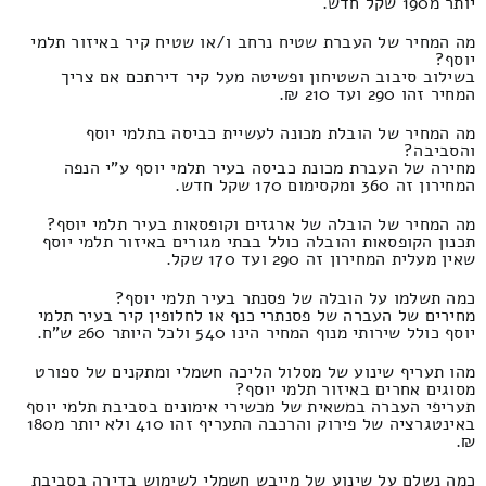
יותר מ190 שקל חדש.
מה המחיר של העברת שטיח נרחב ו/או שטיח קיר באיזור תלמי
יוסף?
בשילוב סיבוב השטיחון ופשיטה מעל קיר דירתכם אם צריך
המחיר זהו 290 ועד 210 ₪.
מה המחיר של הובלת מכונה לעשיית כביסה בתלמי יוסף
והסביבה?
מחירה של העברת מכונת כביסה בעיר תלמי יוסף ע"י הנפה
המחירון זה 360 ומקסימום 170 שקל חדש.
מה המחיר של הובלה של ארגזים וקופסאות בעיר תלמי יוסף?
תכנון הקופסאות והובלה כולל בבתי מגורים באיזור תלמי יוסף
שאין מעלית המחירון זה 290 ועד 170 שקל.
כמה תשלמו על הובלה של פסנתר בעיר תלמי יוסף?
מחירים של העברה של פסנתרי כנף או לחלופין קיר בעיר תלמי
יוסף כולל שירותי מנוף המחיר הינו 540 ולכל היותר 260 ש"ח.
מהו תעריף שינוע של מסלול הליכה חשמלי ומתקנים של ספורט
מסוגים אחרים באיזור תלמי יוסף?
תעריפי העברה במשאית של מכשירי אימונים בסביבת תלמי יוסף
באינטגרציה של פירוק והרכבה התעריף זהו 410 ולא יותר מ180
₪.
כמה נשלם על שינוע של מייבש חשמלי לשימוש בדירה בסביבת