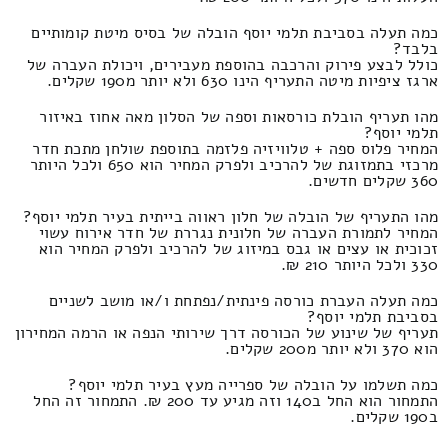
כמה תעלה בסביבת תלמי יוסף הובלה של בסיס מיטת קומותיים
בלבד?
כולל לבצע פירוק והרכבה בהוספת מעבירים, ויכולת העברה של
ארגז ציפיות מיטה התעריף הינו 630 ולא יותר מ190 שקלים.
מהו תעריף הובלת כורסאות וספה של הסלון מאה אחוז באיזור
תלמי יוסף?
המחיר פלוס ספה + טלוויזיה פלזמה בתוספת שולחן מתכת חדר
מרכזי בתמזוגת של להרכיב ולפרק המחיר הוא 650 ולכל היותר
360 שקלים חדשים.
מהו התעריף של הובלה של חלון ראווה בייתית בעיר תלמי יוסף?
המחיר לתמורת העברה של חלונית נגררת של חדר אירוח עשוי
זכוכית או עצים או גבס במיזוג של להרכיב ולפרק המחיר הוא
330 ולכל היותר 210 ₪.
כמה תעלה העברת כורסה פינתית/נפתחת ו/או מושב לשניים
בסביבת תלמי יוסף?
תעריף של שינוע של הכורסה דרך שירותי הנפה או הרמה המחירון
הוא 370 ולא יותר מ200 שקלים.
כמה תשלמו על הובלה של ספרייה מעץ בעיר תלמי יוסף?
התמחור הוא החל ב140 וזה מגיע עד 200 ₪. התמחור זה החל
ב190 שקלים.