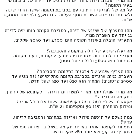
מה מחיר הובלת דירת 6 חדרים וזה מגיע עד דירה של בית פרטי
בעיר תקומה?
עלותה של לפריטי דירת גג עם בסביבת תקומה שישה חדרי שינה
ולא יותר מבזיווג השכרת מנוף העלות הינו 5520 ולא יותר מ2500
ש"ח.
מהו התעריף של שינוע של דירה, בסביבת תקומה כוחו יפה לדירת
גג יחד עם השכרת מנוף,
התעריף הובלה באיזור תקומה הינו 4300 ועד 3030 שקלים.
מה יעלה שינוע של וילה בתקומה והסביבה?
תעריף הובלת דירות מגורים פרטיות 2-3 קומות, בעיר תקומה
התמחור הוא 5600 ולכל היותר 3100
מהו תעריף שינוע של ארגזים בתקומה והסביבה?
העברת כמות ארגזים בסביבת תקומה מהלוקיישן (זה מגיע עד
2900 קרטונים) המחיר הוא 820 ועד 320 שקל חדש.
מה מחיר אפילו יותר מארז למשרדים ודירה – לקופסא של קרטון,
בתקומה והסביבה?
אקסטרה על פי כמה וכמה הקופסאות, עלות עבור כל אריזה
ופירוק המחירון הינו 50 ומקסימום 21 ש"ח.
כמה נשלם על תוספת פירוק ואריזה בתקומה והסביבה לריהוט
עדין?
התמחור לקופסה אחיד באיזור תקומה בשילוב רפידות ספיישל
התעריף זהו 54 ולא יותר מ28 שקל חדש.