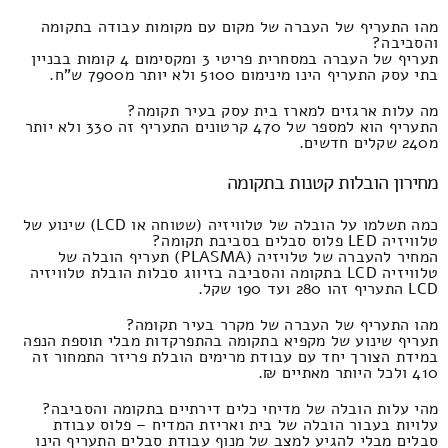
מהו התעריף של העברה של מקום עם מקומות עבודה בתקומה
והסביבה?
תעריף של העברה במסחרית פריטי 3 ומקסימום 4 קומות בבניין
בתי עסק התעריף הינו מינימום 5100 ולא יותר מ7900 ש"ח.
מה עלות ארגזים למארז בית עסק בעיר תקומה?
התעריף הוא למספר של 470 קרטונים התעריף זה 330 ולא יותר
מ240 שקלים חדשים.
מחירון הובלות קטנות בתקומה
כמה תשלמו על הובלה של טלוויזיה (שטוחה או LCD) שינוע של
טלוויזיה LED פלוס סבלים בסביבת תקומה?
המחיר להעברה של טלויזיה (PLASMA) תעריף הובלה של
טלוויזיה LCD בתקומה והסביבה בזיווג סבלות הובלת טלוויזיה
LCD התעריף זהו 280 ועד 190 שקל.
מהו התעריף של העברה של מקרר בעיר תקומה?
תעריף שינוע של מקפיא בתקומה בהתפרקדות מבלי תוספת הנפה
במידת הצורך יחד עם עבודת מרימים הובלת פריזר התמחור זה
410 ולכל היותר מאתיים ₪.
מהי עלות הובלה של מדיחי כלים דירתיים בתקומה והסביבה?
עלויות בעבור הובלה של בית ואריזת המדיח – פלוס עבודת
סבלים מבלי להגיע למצב של מנוף עבודת סבלים התעריף הינו