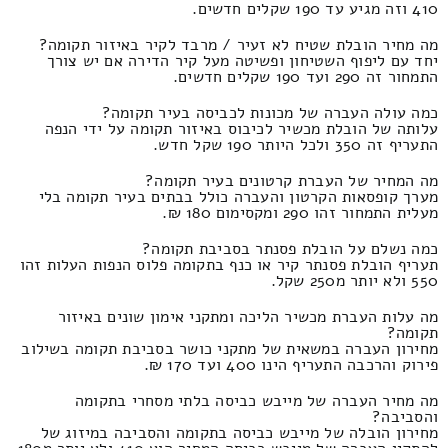
410 וזה מגיע עד 190 שקלים חדשים.
מה מחיר הובלת שטיח לא זעיר / מרבד לקיר באיזור תקומה?
יחד עם ליפוף השטיחון ופשיטה מעל קיר הדירה אם יש צורך
התמחור זה 290 ועד 190 שקלים חדשים.
כמה עולה העברה של מכונות לכביסה בעיר תקומה?
עלותה של הובלת מכשיר לכיבוס באיזור תקומה על ידי הנפה
התעריף זה 350 ולכל היותר 190 שקל חדש.
מה המחיר של העברת קרטונים בעיר תקומה?
מערך קופסאות הקרטון והעברה כולל בבתים בעיר תקומה בלי
מעלית התמחור זהו 290 ומקסימום 180 ₪.
כמה נשלם על הובלת פסנתר בסביבת תקומה?
תעריף הובלת פסנתר קיר או כנף בתקומה פלוס הנפות העלות זהו
550 ולא יותר מ250 שקל.
מה עלות העברת מכשיר הליכה ומתקני אימון שונים באיזור
תקומה?
מחירון העברה במשאית של מתקני כושר בסביבת תקומה בשילוב
פירוק והרכבה התעריף הינו 400 ועד 170 ₪.
מה מחיר העברה של מייבש כביסה בלתי מסחרי בתקומה
והסביבה?
מחירון הובלה של מייבש כביסה בתקומה והסביבה במיזוג של