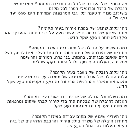
מה המחיר של העברה של פלדה בסביבת תקומה? מחירים של
הובלה של ברזל ופרופילי חמרן לכל מקום
בשילוב מנוף והטענה על-גבי המרצפות המחירון הינו 650 ועד
270 ש"ח.
מהי עלות שינוע של בקתת אירוח בעיר תקומה?
מחיר שינוע של בקתת נופש עשוי מעץ על ידי הנפות התעריף הוא
770 ולא יותר מ330 שקל חדש.
כמה תשלמו על הובלה של חיות בית באיזור תקומה?
מחירים של העברה של חיות מחמד כדוגמת בעלי חיים לבית, בעלי
חיים שאינם מבויתים, בהמות, בני פרה, חמורים והרשימה
ממשיכה, העלות הוא 790 ולכל היותר 440 שקלים.
מהי עלות הובלה של מאכל בעיר תקומה?
עלות הובלה של אוכל בסינתזה של סחיבה על גבי מרצפות
ומשטחים ומארז מהמרצפה התמחור זה 570 ומקסימום 250 שקל
חדש.
כמה נשלם על הובלה של אביזרי בריאות בעיר תקומה?
העלות להובלה של טבליות תוך כדי קירור לבתי שיקום ומרפאות
פרטיות התעריף הינו מינימום 390 שקל.
מהו תעריף שינוע של מקום עבודה באיזור תקומה?
מחירון הובלה של משרד כולל פירוק והרכבת הרהיטים של בית
העסק העלות זהו החל ב550 ₪.