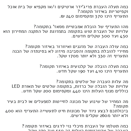
כמה תעלה העברת פריג'ידר ארטיקים ו/או מקפיא של בית אוכל
וקפיטריות באיזור תקומה?
התעריף הינו 370 ומקסימום 240 ₪.
מהו התעריף של הובלת אמבטיית מסאז' בתקומה?
עלויות של העברת טוש בתקומה בתמזוגת של התקנה המחירון הוא
450 ועד 300 שקלים חדשים.
כמה עולה העברה של מזגנים ואיוורור באיזור תקומה?
מחירי להובלת בתקומה והסביבה מיזוג לא בסינתזה של הכנה
התעריף זה 330 ולא יותר מ170 שקל.
כמה תעלה הובלה של קלנועית באיזור תקומה?
התעריף הינו 410 ועד 190 שקל חדש.
מה עלות העברה של שלטים בתקומה?
עלויות של הובלה של כרזות, בתקומה שלטים של תאורת LED
כוללים מנוף העלות הינו 440 ומקסימום 200 שקל חדש.
מה המחיר של שינוע של מכונה לחייטות למפעלים או לבית בעיר
תקומה?
ביכולתכם לבצע ניוד של מכונות חיט לתעשייה התעריף הוא 400
ולא יותר מ260 שקלים חדשים.
כמה תשלמו על העברת מיכלי נוי לדגים באיזור תקומה?
העברה של אקווריומים העלות זה 550 ועד 270 שקל.