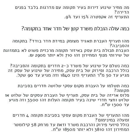
מה מחיר שינוע דירות בעיר תקומה עם מדרגות בלבד בפנים
הדירה?
התעריף זה אקסטרה 15% ועד 9%.
כמה עולה הובלת משרד קטן של חדר אחד בתקומה?
מהו תעריף העברת תאגיד מצומק במידת חדר בודד? בתקומה
והסביבה?
העברת תכולת בית עסק באיזור תקומה מרכזית פשוט לא בתמזוגת
של שירותי מנוף המחירון זהו 710 ולא יותר מ290 ₪.
כמה נשלם על שינוע של משרד כ-2 חדרים בתקומה והסביבה?
כולל הרכבה ופירוק של בית עסק, מחירה של שינוע של עסק זה
מגיע עד 50 מ"ר התעריף הינו 1840 וזה מגיע עד 90 שקל.
כמה תשלמו על העברת מקום עסקי שלושה חדרים בסביבת
תקומה?
פלוס אריזה של בית עסק, תעריף של העברת עסקים של שלוש או
שלוש וחצי חדרי שינה בעיר תקומה העלות זהו 3300 וזה מגיע
עד 1300 ש"ח.
מהו התעריף של העברת מקום עסקי בסביבת תקומה 4 חדרים
ומעלה במינימום?
כולל סיועי פירוק והרכבת משרד וזאת עד מרחק 58 קילומטר
המחירון זהו 3810 ולא יותר מ1850 ש"ח.