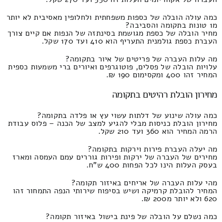
כמה עולה הובלה של כספות משפחתית ולחלופין מאסיבית לא יותר
מ1 טונות בתקומה והסביבה?
מחיר הובלה של כספת מגושמת בסינתזה של הנפות אם קיים צורך
העברת כספת גולמנית התעריף הוא 410 ועד 170 שקל.
מה עלות העברה של פריטים של איור בתקומה?
עלויות הובלה של פסלים, פוטוגרפים ואיורים ברי משמעות כספית
המחיר זהו 400 ומקסימום 190 ₪.
מחירון הובלת רהיטים בתקומה
כמה עולה שינוע של דלתות עשוי עץ או פלדה בתקומה?
מחירון הובלת כניסות מבלי להגיע למצב של הכנה – פלוס עבודת
הרמה המחיר הוא 360 ועד 210 שקל.
מה יעלה העברת פירות וירקות בתקומה?
מחירים של העברה של ירקות ופירות גוררים עמם העמסה ומארז
בעסק העלות הינו לכל הפחות 400 ש"ח.
מהי עלות העברה של אריחים באיזור תקומה?
המחיר להובלת קרמיקה ושיש בסיפוח שירותי הנפה התמחור זהו
620 ולא יותר מ200 ₪.
כמה נשלם על הובלה של פינת בישול באיזור תקומה?