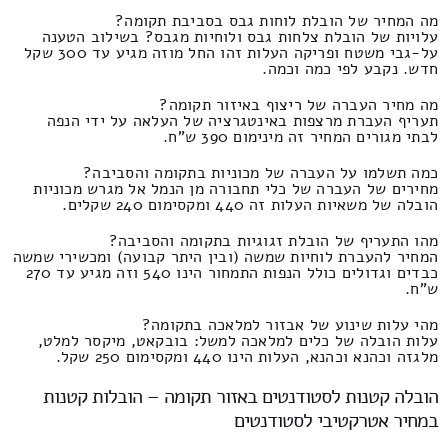
מה המחיר של הובלת לוחות גבס בסביבת תקומה?
עלויות של הובלת צלחות גבס ולוחיות מגבס? בשילוב הטענה
על-גבי משטח ופריקה העלות זהו החל מוזה מגיע עד 300 שקל
חדש. נקבע לפי כמה וכמה.
מה מחיר העברה של ריצוף באיזור תקומה?
תעריף העברת מרצפות באינטגרציה של העלאה על ידי הנפה
לבתי מגורים המחיר זה מינימום 390 ש"ח.
כמה תשלמו על העברה של מכוניות בתקומה והסביבה?
מחירים של העברה של כלי תחבורה מן הנמל אל מגרש מכוניות
הובלה של משאיות העלות זה 440 ומקסימום 240 שקלים.
מהו התעריף של הובלת זגוגיות בתקומה והסביבה?
המחיר להעברת לוחיות שמשה (ובין היתר קבועה) ומכשירי שמשה
כבדים וגדולים כולל הנפות התמחור הינו 540 וזה מגיע עד 270
ש"ח.
מהי עלות שינוע של אבזור למלאכה בתקומה?
עלות הובלה של כלים למלאכה למשל: בובקאט, מיקסר למלט,
מלגזה וכהנא וכהנא, העלות הינו 440 ומקסימום 250 שקל.
הובלה קטנות לסטודנטים באזור תקומה – הובלות קטנות
במחיר אטרקטיבי לסטודנטים