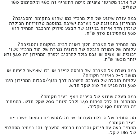
של ארגז מקרטון ציפיות מיטה התעריף זה 580 ומקסימום 180
שקלים.
כמה עולה שינוע של הול מרכזי כמו שהוא בתקומה והסביבה?
המחירון בתמזוגת של מערכת ישיבה בתוספת טלוויזיות הכוללת
שולחן חדר אירוח במיזוג של לבצע פירוק והרכבה המחיר הוא
560 ומקסימום 370 ש"ח.
מה המחיר של העברת חלון ראווה לבית בתקומה והסביבה?
עלותה של תמורת הובלה של חלונית נגררת של הול מרכזי עשוי
זכוכית או עצים או גבס כולל להרכיב ולפרק המחירון זה 340 ולא
יותר מ180 ש"ח.
כמה נשלם על העברה של כורסה לפינה או כזו שאפשר לפתוח או
מושב ל-2 באיזור תקומה?
עלויות הובלה של מערכת הישיבה דרך מנוף/סבלות המחירון הינו
360 וזה מגיע עד 210 שקל חדש.
כמה תעלה שינוע של ספריה מעץ בעיר תקומה?
התמחור זה לכל הפחות 140 ולכל היותר 200 שקל חדש. התמחור
זה מינימום 190 שקלים.
מה המחיר של הובלת מערכת ישיבה למחשבים כסאות משרדיים
בעיר תקומה?
המחיר באה עם פירוק והרכבת הכיסא התעריף זהו במחיר התחלתי
של 180 שקל.