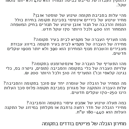
להתקין העברה של מייבש כביסה המחיר הוא 410 ולא יותר מ180
שקל.
מהי עלות בסביבת תקומה שינוע של טוסטר אובן?
מחיר שינוע של כיריים אינטימי בסביבת תקומה בחירת כולל
הנפות והרכבה של תנור אובן שינוע של תנורים בחיק המשפחה
התמחור זהו 400 ולכל היותר 170 שקל חדש.
מהו תעריף העברה של מקפיא לבית בעיר תקומה?
מחירה של העברה של מקפיא לבית בעיר תקומה בזיווג עבודת
מעבירים והשכרת מנוף המחירון הוא 390 ולא יותר מ190 שקלים
חדשים.
מהו התעריף של העברה של אינסטרומנט בתקומה?
עלויות העברה של כלי בתקומה והסביבה (תופים, גיטרה בס, כלי
נגינה קלאסי וכו') התעריף זה 510 ולכל היותר 200 ₪.
מה המחיר של הובלה של שומרה יחד עם סוכך בתקומה והסביבה?
עלות העברה והתקנה של מגורון בסביבת תקומה פלוס סכך העלות
הינו 170-250 שקלים חדשים.
כמה תעלה שינוע של אמבט עיסוי בתקומה והסביבה?
מחירי הובלה של חדר רחצה נרחבת או מקלחון במיזוג של התקנה
העלות הוא 180-440 ש"ח.
מחירון הובלה של פריטים בודדים בתקומה