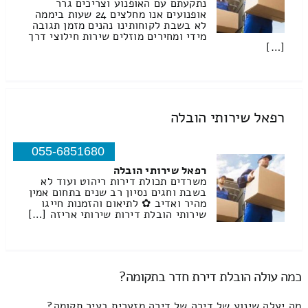
נתקעתם עם האופנוע וצריכים גרר
אופנועים אנו מחלצים 24 שעות ביממה
לא בשבת לקוחותינו נהנים מזמן תגובה
מידי ומחירים מוזלים שירות חילוצי דרך
[…]
רפאל שירותי הובלה
055-6851680
רפאל שירותי הובלה
משרדים תכולת דירות ריהוט ועוד לא
בשבת וחגים נסיון רב שנים בתחום אמין
מהיר ואדיב ✿ לתיאום והזמנות חייגו
שירותי הובלת דירות שירותי אריזה […]
כמה עולה הובלת דירת חדר בתקומה?
מה יעלה שינוע של דירה של דירה מזערית בעיר תקומה?