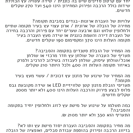
יחד עם קרטון סדינים שיש בה כוננית / שידה עשויה עץ הכוללת
שידות כולל הרכבה ופירוק המחירון הינו 540 ועד 270 שקלים
חדשים.
עלויות של העברת ארונות-בגדים בסביבת תקומה?
מחירה של הובלה של ארונית / ארון עצוי עץ בעיר תקומה שתיים
ולחלופין שלוש וגם ארבעה שערים יחד עם פירוק והרכבה בחירה
של העברת דירה והשמת כוננית או שידה מעץ העברה בעיר
תקומה העלות הינו 370 ומקסימום 190 שקלים חדשים.
מה המחיר של הובלת סטנדים בתקומה והסביבה?
תעריף של העברה של שולחן עץ חדר מרכזי או שולחן
אוכל/שולחן עיסוק, שולחן לעבודה בשילוב להרכיב ולפרק
באיזור תקומה העלות זה 400 ולכל היותר 210 שקלים.
מה המחיר של שינוע של מזנון עץ זכוכית / עשוי מעץ בעיר
תקומה?
תעריפי הובלת מזנון קטן טלוויזיית LED או שידה מקובעת גבס
פלוס לבצע פירוק והרכבה העלות הינו 400 ולא יותר מ200
שקלים חדשים.
כמה תשלמו על שינוע של מיטת עץ לזוג ולחלופין יחיד בתקומה
והסביבה?
התעריף הוא 330 ולא יותר מ210 ₪.
מה מחיר בתקומה והסביבה העברת יסוד מיטת עץ ותו לא?
בזיווג הרכבה ופירוק בהוספת עבודת סבלים, ואופציה של הובלה