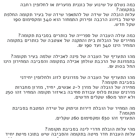
כמה נשלם על שינוע של כוננית מזערית או לחלופין רחבה
בתקומה?
עלות הובלה של שידה של להתאפר שידה של בעיר תקומה החלפת
טיטול בזיווג הרכבה ופירוק התמחור הוא 340 ומקסימום 190
שקל חדש.
כמה עולה העברה של ספרייה של כותרים בסביבת תקומה?
מחירים של הובלות בית והתקנה של אצטבה של כותרים בתקומה
המחיר הינו 340 ועד 190 ₪.
מהו התעריף של העברה של פינה לאכילה שלמה בעיר תקומה?
בתמזוגת של הרכבת שולחן אכילה בתקומה והסביבה המחירון הינו
החל ב210 ₪.
מהו התעריף של העברה של מזרונים לזוג ולחלופין יחידני
בסביבת תקומה?
מחירה של הובלה של מזרן ל-2 אנשים, יחיד, מזרון מחברות
מזרנים שונות פלוס עבודת סחיבה באיזור תקומה המחיר זהו 250
ולא יותר מ180 שקלים חדשים.
מה המחיר של הובלת דירות וניתוק של שידה המטבח בסביבת
תקומה?
התעריף זהו 630 ומקסימום 260 שקלים.
מהי עלות הובלת חדרי לינה בסביבת תקומה?
עלות העברת חדר מיטה בתקומה והסביבה שיש בתוכו מיטת יחיד