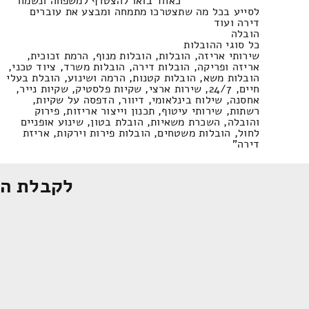
כאחד בואו להצטרף למשפחה ונשמח
לסייע בכל מה שתצטרכו מתמחה ומבצע את עוברים
דירה ועוד
הובלה
כל סוגי ההובלות
שירותי אריזה, הובלות, הובלות מנוף, הרמת זכוכית,
אריזה ופריקה, הובלות דירה, הובלות משרד, ציוד טכני,
הובלות משא, הובלות קטנות, הרמה ושינוע, הובלת בעלי
חיים, 24/7, שירות ארצי, שקיות פלסטיק, שקיות נייר,
אחסנה, שילוח בינלאומי, דיוור, הדפסה על שקיות,
רשתות, שירותי עיטוף, תכנון וייצור אריזות, פירוק
והובלה, השכרת משאיות, הובלת בטון, שינוע אופניים
לחול, הובלות משטחים, הובלות פירות וירקות, אריזת
דירה"
לקבלת הצ