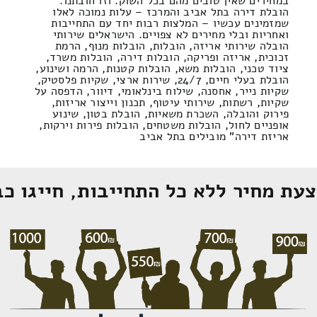
במחירים שאין טובים מהם בכל השוק. וזו חובתנו.
הובלת דירה בתל אביב והמרכז – עלות נמוכה לאלו
שמזמינים עכשיו – המלצות רבות יחד עם התחייבות
ואחריות ובלי מחירים לא צפויים. הישראלים שירותי
הובלה שירותי אריזה, הובלות, הובלות מנוף, הרמת
זכוכית, אריזה ופריקה, הובלות דירה, הובלות משרד,
ציוד טכני, הובלות משא, הובלות קטנות, הרמה ושינוע,
הובלת בעלי חיים, 24/7, שירות ארצי, שקיות פלסטיק,
שקיות נייר, אחסנה, שילוח בינלאומי, דיוור, הדפסה על
שקיות, רשתות, שירותי עיטוף, תכנון וייצור אריזות,
פירוק והובלה, השכרת משאיות, הובלת בטון, שינוע
אופניים לחול, הובלות משטחים, הובלות פירות וירקות,
אריזת דירה" מובילים בתל אביב
עת מחיר ללא כל התחייבות, חייגו כב