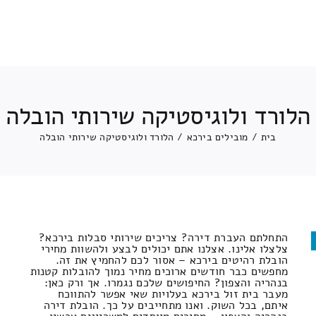
הלורד ולוגיסטיקה שירותי הובלה
בית
/
מובילים בירכא
/
הלורד ולוגיסטיקה שירותי הובלה
התחלתם העברת דירה? צריכים שירותי סבלות בירכא?
צלצלו אלינו. אצלנו אתם יכולים לבצע ולהשוות מחירי
הובלת רהיטים בירכא – אסור לכם להחמיץ את זה.
מחפשים כבר חודשים ארוכים מחיר נמוך להובלות קטנות
בנהריה והצפון? החיפושים שלכם נגמרו. אך ורק כאן:
מעבר בית זול בירכא בעלויות שאי אפשר להתווכח
איתם, בכל השוק. ואנו מתחייבים על כך. הובלת דירה