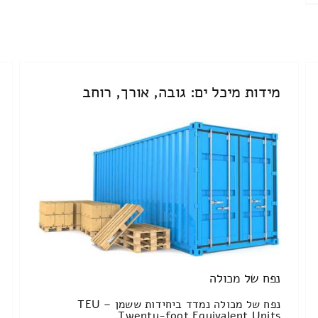
מידות מיכל ים: גובה, אורך, רוחב
נפח של מכולה
נפח של מכולה נמדד ביחידות ששמן TEU –
Twenty-foot Equivalent Units