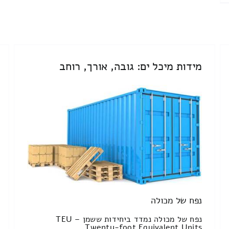
מידות מיכל ים: גובה, אורך, רוחב
נפח של מכולה
נפח של מכולה נמדד ביחידות ששמן TEU –
Twenty-foot Equivalent Units