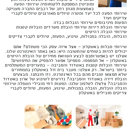
ומוניטין המספקת ללקוחותיה שירותי הסעה
באמצעות מגוון רחב של רכבים החברה מעניקה
שירותי הסעה לכל יעד ומטרה טיולים מאורגנים טיולים לקברי
צדיקים ועוד
הסעות מיניבוסים שירותי הובלות כבדה
שירותי הובלת דירות שירותי הובלת משרדים הובלות קטנות
שירותי הובלה רהיטים
הובלות, הובלה במכולות, שינוע, הסעות, טיולים לקברי צדיקים
שירותי סבלות באשקלון – אצל איזה עסק הכי משתלם? אתם
יכולים להיות בטוחים שהתשובה היא: כאן באתר האינטרנט שלנו.
אצלנו יש באפשרותכם לבצע השוואת מחירים של הובלת רהיטים
באשקלון – אל תפספסו. מספיק! אפשר להפסיק את החיפושים!
שירותי הובלות קטנות באשדוד והסביבה – בתעריפים המשתלמים
ביותר בישראל. רק אצלנו: מעבר בית זול באשקלון בתמחורים
שלא תמצאו טובים מהם בכל האינטרנט. וזו חובתנו. מבצעים
הובלת דירה באשדוד והסביבה? נדרשים לשינוע של ארון באשדוד
והסביבה? צלצלו לטלפון שלנו: הסעות דחי מובילי השפלה שירותי
הובלה הובלות, הובלה במכולות, שינוע, הסעות, טיולים לקברי
צדיקים מובילים באשקלון