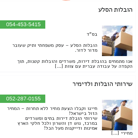
הובלות הסלע
054-453-5415
בס"ד
הובלות הסלע – עסק משפחתי ותיק שעובר
מדור לדור.
אנו מתמחים בהובלת דירות, משרדים והובלות קטנות, תוך
הקפדה על עבודה עברית עם צוות […]
שירותי הובלות ולדימיר
052-287-0155
חייגו וקבלו הצעת מחיר ללא תחרות – המחיר
הזול בישראל!
שירותי הובלת דירות בתים ומשרדים
במרכז, גוש דן והשרון ולכל חלקי הארץ
אמינות ודייקנות מעל הכל!
מחירי […]