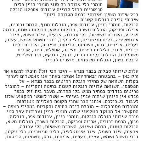
חומרי כלי עבודה כל סוגי חומרי בניין כלים
סניטריים ברזל לבנייה עבודות אספלט הובלה
בכל איזור הצפון ואיכותי ברמה הגבוהה ביותר
שירותי גרירה הובלות קטנות
הובלות, חומרי בניין, עבודות עפר, הובלות מנוף, הרמת זכוכית,
אריזה ופריקה, הובלות משרד, הובלות משא, הובלות קטנות, הרמה
ושינוע, השכרת משאיות, כלי עבודה, צבעים, ציוד חשמל, ציוד
אינסטלציה, כלים סניטריים, כלי ניקיון, דודי חשמל ושמש, עצים,
רעפים, אריחים, גבס, תשתיות, הריסות, חפירות, השכרת כלים
כבדים, פינוי, סלילת כבישים, חציבה, אספלט, ביוב, אבנים
משתלבות, הובלות כלים כבדים, ברזל, בובקט, סיד ושליכט,
הובלת בטון, הובלות משטחים, מוצרים לבנייה
עלות שירותי סבלות בכפר מנדא – היכן הכי זול? תוכלו למצוא אך
ורק כאן – בהבטחה ובאחריות! אצלנו באתר אנו מאפשרים לערוך
בקלות השוואה של מחירי הובלת רהיטים בכפר מנדא – אל
תפספסו. השוואת עלויות הובלות קטנות בחיפה והקריות – להוביל
פריטים בודדים במחיר ממש בלי תחרות. מעבר בית זול בכפר
מנדא אין היגיון שיהיה עניין בעייתי – אשרו לאנשי המקצוע שלנו
לעבוד בשבילכם. אנחנו כבר אחרי תקופת העלויות מטורפות
והובלות מסורבלות – הובלת דירה בחיפה והקריות במחירי רצפה –
התקשרו אל המוקד הטלפוני שלנו: חומרי בניין ועבודות עפר סמי
מורד שירותי הובלה הובלות, חומרי בניין, עבודות עפר, הובלות
מנוף, הרמת זכוכית, אריזה ופריקה, הובלות משרד, הובלות משא,
הובלות קטנות, הרמה ושינוע, השכרת משאיות, כלי עבודה,
צבעים, ציוד חשמל, ציוד אינסטלציה, כלים סניטריים, כלי ניקיון,
דודי חשמל ושמש, עצים, רעפים, אריחים, גבס, תשתיות, הריסות,