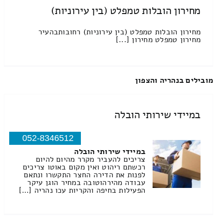
מחירון הובלות טמפלט (בין עירוניות)
מחירון הובלות טמפלט (בין עירוניות) רחובותבהעיר
מחירון טמפלט מחירון [...]
מובילים בנהריה והצפון
במיידי שירותי הובלה
052-8346512
במיידי שירותי הובלה
צריכים להעביר מקרר מהיום להיום
רכשתם ריהוט ואין מקום באוטו צריכים
לפנות את הדירה החצר התקשרו ונתאם
עבודה מהירהוטובה במחיר הוגן עיקר
הפעילות בחיפה והקריות עכו נהריה […]