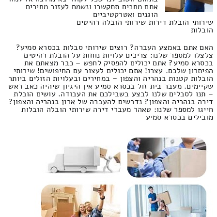
אתם מחכים תתקשרו ונשמח לעזור מחירים
הוגנים ואטרקטיביים
שירותי הובלת דירות שירותי הובלה רהיטים
הובלות
האם אתם באמצע העברה? רוצים שירותי סבלות בכסרא סמיע?
צלצלו למספר שלנו: צריכים עלויות נוחות על הובלת רהיטים
בכסרא סמיע? אתם יכולים להפסיק לחפש – כבר מצאתם את
הפיתרון שלכם. עצרו! אתם יכולים לעצור עם החיפושים! שירותי
הובלות קטנות בנהריה והצפון – במחירים ובעלויות הזולים ביותר
שקיימים. מעבר בית זול בכסרא סמיע אין היגיון שיהיה כאב ראש
– תנו לסבלים שלנו לבצע בשבילכם את העבודה. עושים הובלת
דירה בנהריה והצפון? נדרשים להעברה של ארון בנהריה והצפון?
חייגו למספר שלנו: טאהר מעברי דירה שירותי הובלה הובלות
מובילים בכסרא סמיע