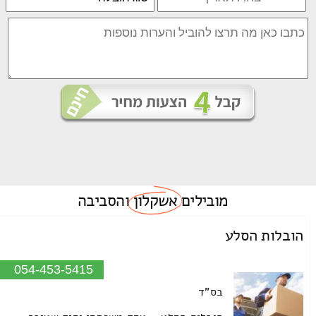
מובילים
אשקלון
והסביבה
הובלות הסלע
054-453-5415
בס"ד