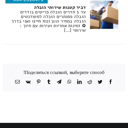
דביר קטנות שירותי הובלה
עד 3 חדרים הובלה פריטים בודדים
הובלה פסנתרים הובלה לסטודנטים
הובלה במחיר הוגן ונוח חייגו ואני בדרך
✿ זמינות אחריות ושירות עם חיוך :
שירותי […]
Поделиться ссылкой, выберите способ!
Facebook
Twitter
Reddit
LinkedIn
WhatsApp
Telegram
Tumblr
Pinterest
Vk
כתובת
דואר
אלקטרוני