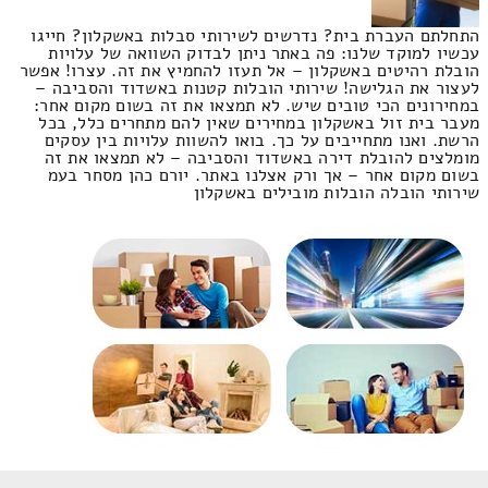
התחלתם העברת בית? נדרשים לשירותי סבלות באשקלון? חייגו
עכשיו למוקד שלנו: פה באתר ניתן לבדוק השוואה של עלויות
הובלת רהיטים באשקלון – אל תעזו להחמיץ את זה. עצרו! אפשר
לעצור את הגלישה! שירותי הובלות קטנות באשדוד והסביבה –
במחירונים הכי טובים שיש. לא תמצאו את זה בשום מקום אחר:
מעבר בית זול באשקלון במחירים שאין להם מתחרים כלל, בכל
הרשת. ואנו מתחייבים על כך. בואו להשוות עלויות בין עסקים
מומלצים להובלת דירה באשדוד והסביבה – לא תמצאו את זה
בשום מקום אחר – אך ורק אצלנו באתר. יורם כהן מסחר בעמ
שירותי הובלה הובלות מובילים באשקלון