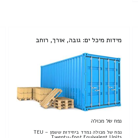
מידות מיכל ים: גובה, אורך, רוחב
נפח של מכולה
נפח של מכולה נמדד ביחידות ששמן TEU –
Twenty-foot Equivalent Units