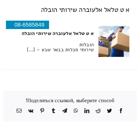
א ט טלאל אלעוברה שירותי הובלה
08-6585849
א ט טלאל אלעוברה שירותי הובלה
הובלות
שירותי סבלות בבאר שבע – […]
Поделиться ссылкой, выберите способ!
Facebook
Twitter
Reddit
LinkedIn
WhatsApp
Telegram
Tumblr
Pinterest
Vk
כתובת
דואר
אלקטרוני