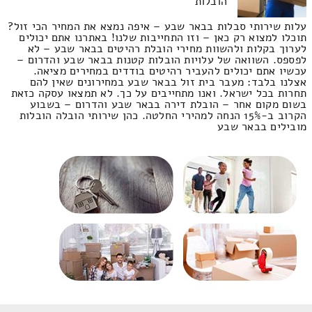
הובלות
עלות שירותי סבלות בבאר שבע – איפה נמצא את המחיר הכי זול?
תוכלו למצוא רק כאן – וזו התחייבות שלנו! באתרנו אתם יכולים
לערוך בקלות ולהשוות מחירי הובלת רהיטים בבאר שבע – לא
לפספס. השוואה של עלויות הובלות קטנות בבאר שבע והדרום –
עכשיו אתם יכולים להעביר רהיטים בודדים במחירים מציאה.
אצלנו בלבד: מעבר בית זול בבאר שבע במחירונים שאין להם
תחרות בכל ישראל. ואנו מתחייבים על כך. לא תמצאו עסקה כזאת
בשום מקום אחר – הובלת דירה בבאר שבע והדרום – בשבוע
הקרוב ב-15% הנחה למהירי החלטה. כהן שירותי הובלה הובלות
מובילים בבאר שבע