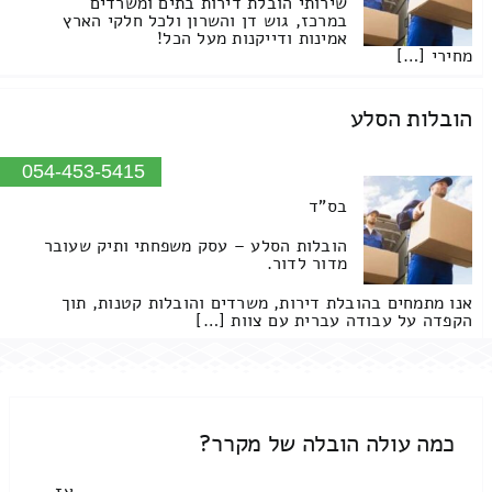
שירותי הובלת דירות בתים ומשרדים
במרכז, גוש דן והשרון ולכל חלקי הארץ
אמינות ודייקנות מעל הכל!
מחירי […]
הובלות הסלע
054-453-5415
בס"ד
הובלות הסלע – עסק משפחתי ותיק שעובר
מדור לדור.
אנו מתמחים בהובלת דירות, משרדים והובלות קטנות, תוך
הקפדה על עבודה עברית עם צוות […]
כמה עולה הובלה של מקרר?
אז