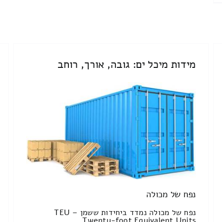
מידות מיכל ים: גובה, אורך, רוחב
נפח של מכולה
נפח של מכולה נמדד ביחידות ששמן TEU –
Twenty-foot Equivalent Units