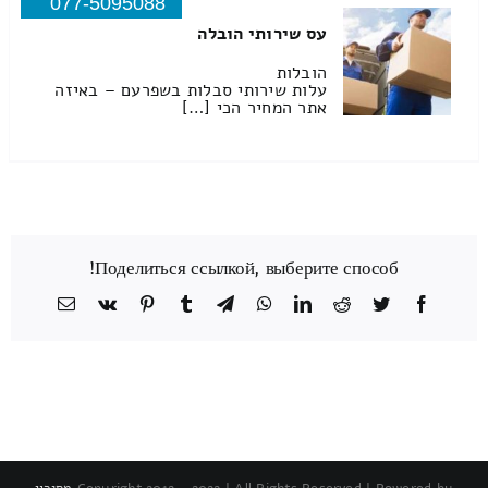
077-5095088
עס שירותי הובלה
הובלות
עלות שירותי סבלות בשפרעם – באיזה
אתר המחיר הכי […]
Поделиться ссылкой, выберите способ!
Facebook
Twitter
Reddit
LinkedIn
WhatsApp
Telegram
Tumblr
Pinterest
Vk
כתובת
דואר
אלקטרוני