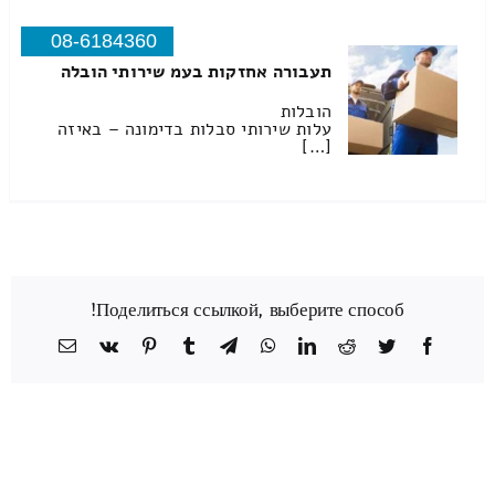
08-6184360
תעבורה אחזקות בעמ שירותי הובלה
הובלות
עלות שירותי סבלות בדימונה – באיזה
[…]
Поделиться ссылкой, выберите способ!
Facebook
Twitter
Reddit
LinkedIn
WhatsApp
Telegram
Tumblr
Pinterest
Vk
כתובת
דואר
אלקטרוני