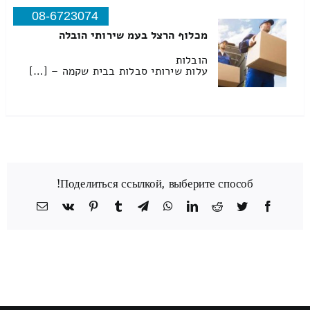
08-6723074
מכלוף הרצל בעמ שירותי הובלה
הובלות
עלות שירותי סבלות בבית שקמה – […]
Поделиться ссылкой, выберите способ!
Facebook
Twitter
Reddit
LinkedIn
WhatsApp
Telegram
Tumblr
Pinterest
Vk
כתובת
דואר
אלקטרוני