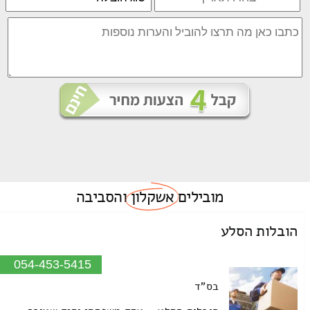
מובילים
אשקלון
והסביבה
הובלות הסלע
054-453-5415
בס"ד