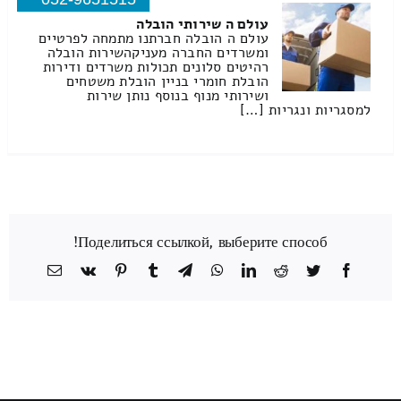
עולם ה שירותי הובלה
עולם ה הובלה חברתנו מתמחה לפרטיים
ומשרדים החברה מעניקהשירות הובלה
רהיטים סלונים תכולות משרדים ודירות
הובלת חומרי בניין הובלת משטחים
ושירותי מנוף בנוסף נותן שירות
למסגריות ונגריות […]
Поделиться ссылкой, выберите способ!
Facebook
Twitter
Reddit
LinkedIn
WhatsApp
Telegram
Tumblr
Pinterest
Vk
כתובת
דואר
אלקטרוני