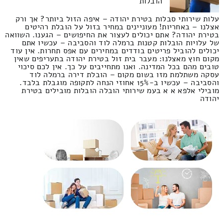
הובלות
עלות שירותי סבלות בטירת יהודה – איפה הזול ביותר? אך ורק
אצלנו – באחריות! מעוניינים במחיר בזול על הובלת רהיטים
בטירת יהודה? אתם יכולים לעצור את החיפושים – הגענו. השוואה
של עלויות הובלות קטנות ברמלה לוד והסביבה – עכשיו אתם
יכולים להוביל פריטים בודדים במחירים עם אפס תחרות. אין עוד
מקום חוץ מאצלנו: מעבר בית זול בטירת יהודה בתעריפים שאין
טובים מהם בכל המדינה. ואנו מתחייבים על כך. אין לכם סיכוי
עסקה משתלמת מזו בשום מקום – הובלת דירה ברמלה לוד
והסביבה – עכשיו ב-15% אחוזי הנחה לתקופה מוגבלת בלבד.
מובילי אלפא א א בעמ שירותי הובלה הובלות מובילים בטירת
יהודה