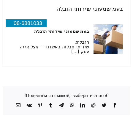
בעמ שמעוני שירותי הובלה
08-6881033
בעמ שמעוני שירותי הובלה
הובלות
שירותי סבלות באשדוד – אצל איזה
עסק […]
Поделиться ссылкой, выберите способ!
Facebook
Twitter
Reddit
LinkedIn
WhatsApp
Telegram
Tumblr
Pinterest
Vk
כתובת
דואר
אלקטרוני