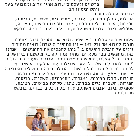
פרטיים ולעסקים שרות אמין אדיב ומקצועי בעל
וותק וניסיון רב
שירותי הובלת דירות
הובלות, קבלן חפירות, באגרים, מחפרונים, תשתיות, הריסות,
חפירות, השכרת כלים כבדים, פינוי, סלילת כבישים, חציבה,
אספלט, ביוב, אבנים משתלבות, הובלות כלים כבדים, בובקט
עלות שירותי סבלות ב – איפה נמצא את המחיר הזול ביותר?
תוכלו למצוא אך ורק כאן – וזו התחייבות שלנו! רוצים מחירים
זולים על הובלת רהיטים ב ? ניתן להפסיק את החיפושים – אנחנו
כאן. מחפשים כבר מלא זמן מחיר נמוך להובלות קטנות בירושלים
והסביבה ? אצלנו, חיפושיכם מסתיימים. צריכים מעבר בית זול ב
? תנו למובילים שלנו לבצע בשבילכם את החלקים הקשים. אין
לכם סיכוי דיל כזה בכל הרשת – הובלת דירה בירושלים והסביבה
– כעת ב-15% הנחה. מעו עבודות עפר וואיל שירותי הובלה
הובלות, קבלן חפירות, באגרים, מחפרונים, תשתיות, הריסות,
חפירות, השכרת כלים כבדים, פינוי, סלילת כבישים, חציבה,
אספלט, ביוב, אבנים משתלבות, הובלות כלים כבדים, בובקט
מובילים ב