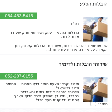
הובלות הסלע
054-453-5415
בס"ד
הובלות הסלע – עסק משפחתי ותיק שעובר
מדור לדור.
אנו מתמחים בהובלת דירות, משרדים והובלות קטנות, תוך
הקפדה על עבודה עברית עם צוות […]
שירותי הובלות ולדימיר
052-287-0155
חייגו וקבלו הצעת מחיר ללא תחרות – המחיר
הזול בישראל!
שירותי הובלת דירות בתים ומשרדים
במרכז, גוש דן והשרון ולכל חלקי הארץ
אמינות ודייקנות מעל הכל!
מחירי […]