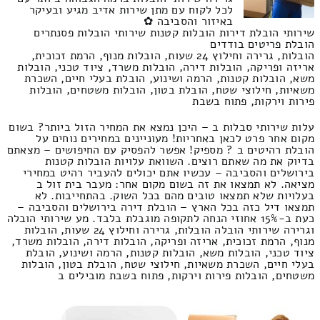
לכל לקוח עם מתן שירות אדיב מגיע ובעיקר
באיזור והסביבה ✿
שירותי הובלת דירות הובלות קטנות שירותי הובלות פסנתרים
הובלת פריטים בודדים
הובלות, גרירה וחילוץ 24 שעות, הובלות מנוף, הרמת זכוכית,
אריזה ופריקה, הובלות דירה, הובלות משרד, ציוד טכני, הובלות
משא, הובלות קטנות, הרמה ושינוע, הובלת בעלי חיים, השכרת
משאיות, חילוצי שטח, הובלת בטון, הובלות משטחים, הובלות
פירות וירקות, פתוח בשבת
עלות שירותי סבלות ב – היכן נמצא את המחיר הזול ביותר? בשום
מקום אחר פרט לכאן באחריות! מעוניינים במחירים נוחים על
הובלת רהיטים ב ? מספיק! אפשר להפסיק עם החיפושים – מצאתם
בדיוק את מה שאתם רוצים. השוואת עלויות הובלות קטנות
בירושלים והסביבה – עכשיו אתם יכולים להעביר רהיט במחירי
מציאה. לא תמצאו את זה בשום מקום אחר: מעבר בית זול ב
בעלויות שלא תמצאו טובים מהם בכל השוק. בהתחייבות. לא
תמצאו דיל כזה בכל הארץ – הובלת דירה בירושלים והסביבה –
כעת ב-15% אחוזי הנחה לתקופה מוגבלת בלבד. מע שירותי הובלה
וגרירה שירותי הובלה הובלות, גרירה וחילוץ 24 שעות, הובלות
מנוף, הרמת זכוכית, אריזה ופריקה, הובלות דירה, הובלות משרד,
ציוד טכני, הובלות משא, הובלות קטנות, הרמה ושינוע, הובלת
בעלי חיים, השכרת משאיות, חילוצי שטח, הובלת בטון, הובלות
משטחים, הובלות פירות וירקות, פתוח בשבת מובילים ב