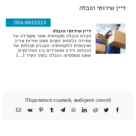
דיין שירותי הובלה
054-6615313
דיין שירותי הובלה
חברת הובלה מקצועית אשר מקפידה על
עמידה בלוחות זמנים ומתן שירות אדיב
ואיכותית ללקוחותיה העברת תכולות של
הובלות דירה ומשרדים בין השירותים
שאנו מספקים: הובלה בתוך העיר […]
Поделиться ссылкой, выберите способ!
Facebook
Twitter
Reddit
LinkedIn
WhatsApp
Telegram
Tumblr
Pinterest
Vk
כתובת
דואר
אלקטרוני