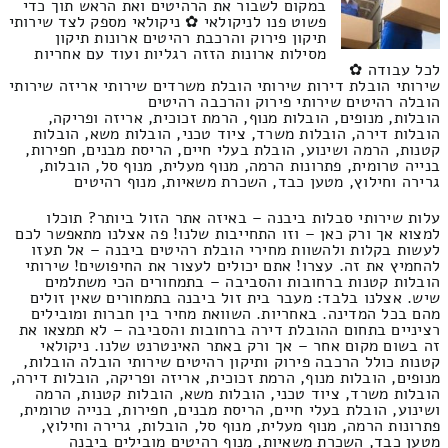
במקום לשבור את הרהיטים ואת הראש תוך כדי
פשוט פנו לניקולאי ✿ ניקולאי מספק לצד שירותי
תיקון פירוק והרכבת רהיטים ארונות תיקון
מסילות ארונות הזזה רגליות ועוד עם אחריות
לכל עבודה ✿
שירותי הובלת דירות שירותי הובלת משרדים שירותי אריזה שירותי
הובלה רהיטים שירותי פירוק והרכבה רהיטים
הובלות, מנופים, הובלות מנוף, הרמת זכוכית, אריזה ופריקה,
הובלות דירה, הובלות משרד, ציוד טכני, הובלות משא, הובלות
קטנות, הרמה ושינוע, הובלת בעלי חיים, הריסת מבנים, חפירות,
בנייה טרומית, פתרונות הרמה, מנוף מעלית, מנוף סל, הובלות,
גרירה וחילוץ, מטען כבד, השכרת משאיות, מנוף רהיטים
עלות שירותי סבלות ביבנה – באיזה אתר הזול ביותר? תוכלו
למצוא אך ורק כאן – וזו התחייבות שלנו! פה אצלנו מתאפשר לכם
לעשות בקלות ולהשוות מחירי הובלת רהיטים ביבנה – אל תעזו
להחמיץ את זה. עצרו! אתם יכולים לעצור את החיפושים! שירותי
הובלות קטנות ברחובות והסביבה – בתמחורים הכי משתלמים
שיש. אצלנו בלבד: מעבר בית זול ביבנה בתמחורים שאין זולים
מהם בכל המדינה. באחריות. השוואת מחיר בין חברות ומובילים
רציניים בתחום ההובלת דירה ברחובות והסביבה – לא תמצאו את
זה בשום מקום אחר – אך ורק באתר האינטרנט שלנו. ניקולאי
קטנות כולל הרכבה פירוק ותיקון רהיטים שירותי הובלה הובלות,
מנופים, הובלות מנוף, הרמת זכוכית, אריזה ופריקה, הובלות דירה,
הובלות משרד, ציוד טכני, הובלות משא, הובלות קטנות, הרמה
ושינוע, הובלת בעלי חיים, הריסת מבנים, חפירות, בנייה טרומית,
פתרונות הרמה, מנוף מעלית, מנוף סל, הובלות, גרירה וחילוץ,
מטען כבד, השכרת משאיות, מנוף רהיטים מובילים ביבנה