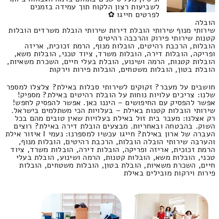
לשביעות רצון הלקוח תוך עמידה בזמנים
לפרטים חייגו ✿
הובלה
שירותי מנוף שירותי הובלת דירות שירותי הובלת משרדים הובלות
קטנות שירותי פירוק והרכבה רהיטים
הובלות, הרכבת רהיטים, הובלות מנוף, הרמת זכוכית, אריזה
ופריקה, הובלות דירה, הובלות משרד, ציוד טכני, הובלות משא,
הובלות קטנות, הרמה ושינוע, הובלת בעלי חיים, השכרת משאיות,
הובלת בטון, הובלות משטחים, הובלות פירות וירקות
חושבים על מעבר? זקוקים לשירותי סבלות באילת? צלצלו למספר
שלנו: צריכים עלויות נוחות על הובלת רהיטים באילת? מספיק!
אפשר להפסיק עם החיפושים – היננו כאן. אפשר להפסיק לחפש!
שירותי הובלות קטנות באילת – בעלויות הכי משתלמים בישראל.
רק אצלנו: מעבר בית זול באילת בעלויות שאין טובים מהם בכל
השוק. בהבטחה ובאחריות. מבצעים הובלת דירה באילת? רוצים
העברה של ארון באילת? חייגו עכשיו למספרנו: נעמי I איזור אילת
והערבה שירותי הובלה הובלות, הרכבת רהיטים, הובלות מנוף,
הרמת זכוכית, אריזה ופריקה, הובלות דירה, הובלות משרד, ציוד
טכני, הובלות משא, הובלות קטנות, הרמה ושינוע, הובלת בעלי
חיים, השכרת משאיות, הובלת בטון, הובלות משטחים, הובלות
פירות וירקות מובילים באילת