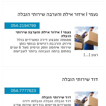
נעמי I איזור אילת והערבה שירותי הובלה
054-2194799
נעמי I איזור אילת והערבה שירותי
הובלה
מתמחה ומבצע דירה ומשרדים כולל
פירוק והרכבת רהיטים בנוסף נותן
שירותי איחסון וותק וניסיון מעל 6 שנים
בתחום ברמה הגבוהה ביותר לשביעות
רצון […]
דוד שירותי הובלה
054-7777623
דוד שירותי הובלה
דוד הובלה הובלה הובלות דירה
ומשרדים פריטים בודדים שירות אדיב