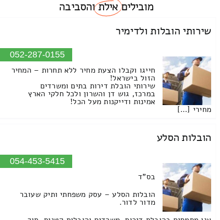
מובילים
אילת
והסביבה
שירותי הובלות ולדימיר
052-287-0155
חייגו וקבלו הצעת מחיר ללא תחרות – המחיר
הזול בישראל!
שירותי הובלת דירות בתים ומשרדים
במרכז, גוש דן והשרון ולכל חלקי הארץ
אמינות ודייקנות מעל הכל!
מחירי […]
הובלות הסלע
054-453-5415
בס"ד
הובלות הסלע – עסק משפחתי ותיק שעובר
מדור לדור.