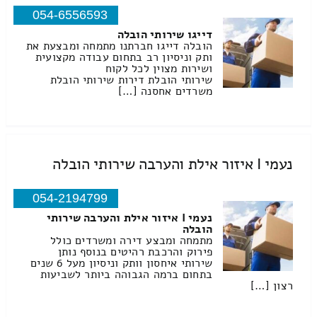
054-6556593
דייגו שירותי הובלה
הובלה דייגו חברתנו מתמחה ומבצעת את
ותק וניסיון רב בתחום עבודה מקצועית
ושירות מצוין לכל לקוח
שירותי הובלת דירות שירותי הובלת
משרדים אחסנה […]
נעמי I איזור אילת והערבה שירותי הובלה
054-2194799
נעמי I איזור אילת והערבה שירותי
הובלה
מתמחה ומבצע דירה ומשרדים כולל
פירוק והרכבת רהיטים בנוסף נותן
שירותי איחסון וותק וניסיון מעל 6 שנים
בתחום ברמה הגבוהה ביותר לשביעות
רצון […]