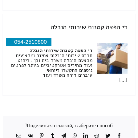
די הפצה קטנות שירותי הובלה
054-2510800
די הפצה קטנות שירותי הובלה
חברת שירותי הובלות אמינה ומקצועית
מבצעת הובלה משרד בית וכן : ריהוט
ועוד מחירים אטרקטיביים ביותר לפרטים
נוספים התקשרו ליוחאי
עוברים דירה משרד ועוד
[…]
Поделиться ссылкой, выберите способ!
Facebook
Twitter
Reddit
LinkedIn
WhatsApp
Telegram
Tumblr
Pinterest
Vk
כתובת