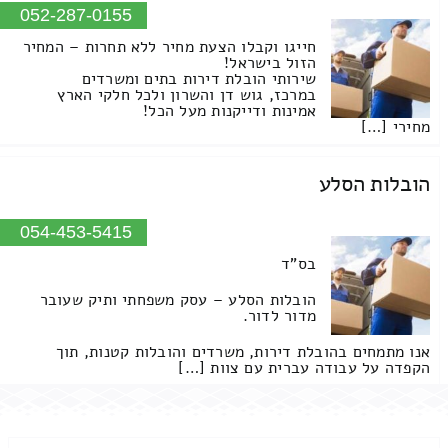
052-287-0155
חייגו וקבלו הצעת מחיר ללא תחרות – המחיר
הזול בישראל!
שירותי הובלת דירות בתים ומשרדים
במרכז, גוש דן והשרון ולכל חלקי הארץ
אמינות ודייקנות מעל הכל!
מחירי […]
הובלות הסלע
054-453-5415
בס"ד
הובלות הסלע – עסק משפחתי ותיק שעובר
מדור לדור.
אנו מתמחים בהובלת דירות, משרדים והובלות קטנות, תוך
הקפדה על עבודה עברית עם צוות […]