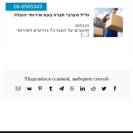
08-8565343
גליל מערבי חברה בעמ שירותי הובלה
הובלות
חושבים על העברה? נדרשים לשירותי
[…]
Поделиться ссылкой, выберите способ!
Facebook
Twitter
Reddit
LinkedIn
WhatsApp
Telegram
Tumblr
Pinterest
Vk
כתובת
דואר
אלקטרוני