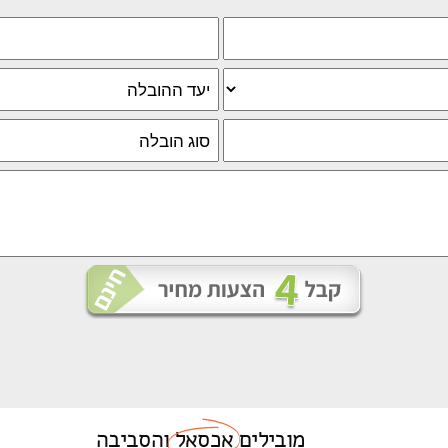
מובילים
אכסאל
והסביבה