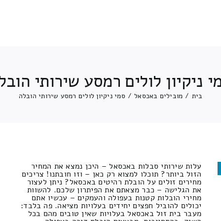
י ניקיון לולים רמסע שירותי הובל
בית
/
מובילים באכסאל
/
סמי ניקיון לולים רמסע שירותי הובלה
עלות שירותי סבלות באכסאל – היכן נמצא את המחיר
הזול ביותר? תוכלו למצוא רק כאן – וזו חובתנו! צריכים
מחירים זולים על הובלת רהיטים באכסאל? ניתן לעצור
את הגלישה – כבר מצאתם את הפיתרון שלכם. להשוות
מחירי הובלות קטנות בעפולה והעמקים – עכשיו אתם
יכולים להוביל חפצים יחידים בעלויות מציאה. פה בלבד:
מעבר בית זול באכסאל בעלויות שאין טובים מהם בכל