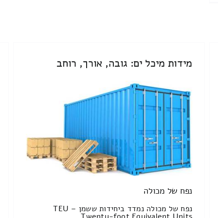
מידות מיכל ים: גובה, אורך, רוחב
נפח של מכולה
נפח של מכולה נמדד ביחידות ששמן TEU –
Twenty-foot Equivalent Units