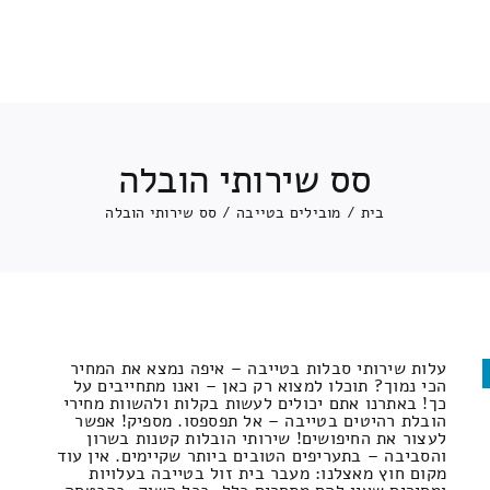
סס שירותי הובלה
בית
/
מובילים בטייבה
/
סס שירותי הובלה
עלות שירותי סבלות בטייבה – איפה נמצא את המחיר
הכי נמוך? תוכלו למצוא רק כאן – ואנו מתחייבים על
כך! באתרנו אתם יכולים לעשות בקלות ולהשוות מחירי
הובלת רהיטים בטייבה – אל תפספסו. מספיק! אפשר
לעצור את החיפושים! שירותי הובלות קטנות בשרון
והסביבה – בתעריפים הטובים ביותר שקיימים. אין עוד
מקום חוץ מאצלנו: מעבר בית זול בטייבה בעלויות