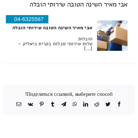
אבי מאיר השינה הטובה שירותי הובלה
04-6325567
אבי מאיר השינה הטובה שירותי הובלה
הובלות
עלות שירותי סבלות בקרית ביאליק –
[…]
Поделиться ссылкой, выберите способ!
Facebook
Twitter
Reddit
LinkedIn
WhatsApp
Telegram
Tumblr
Pinterest
Vk
כתובת
דואר
אלקטרוני