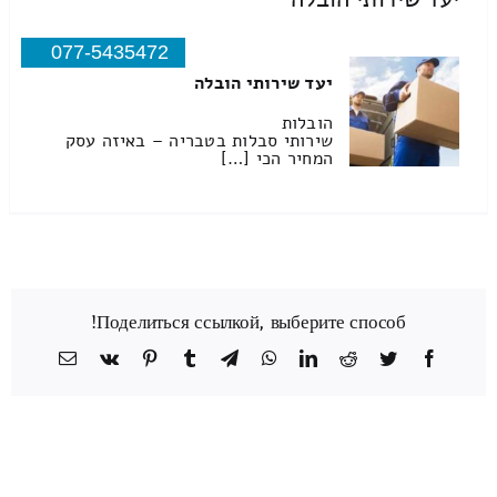
077-5435472
יעד שירותי הובלה
הובלות
שירותי סבלות בטבריה – באיזה עסק
המחיר הכי […]
Поделиться ссылкой, выберите способ!
Facebook
Twitter
Reddit
LinkedIn
WhatsApp
Telegram
Tumblr
Pinterest
Vk
כתובת
דואר
אלקטרוני