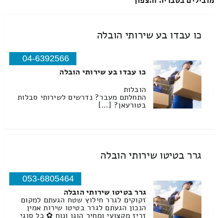
מובילים בטבריה והצפון
כו עבדו בע שירותי הובלה
04-6392566
כו עבדו בע שירותי הובלה
הובלות
התחלתם מעבר? נדרשים לשירותי סבלות
בטורעאן? […]
גרר בטיטו שירותי הובלה
053-6805464
גרר בטיטו שירותי הובלה
זקוקים לגרר חילוץ שטח הגעתם למקום
הנכון הגעתם לגרר בטיטו שירות אמין
זריז מקצועי ומחיר הוגן ונוח ✿ כל סוגי