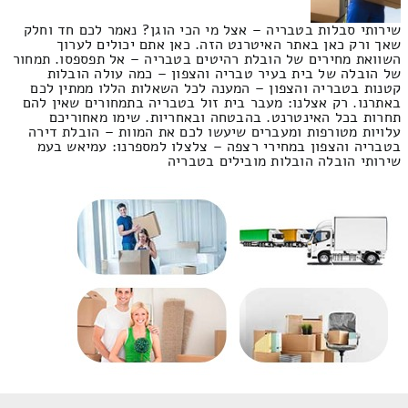
שירותי סבלות בטבריה – אצל מי הכי הוגן? נאמר לכם חד וחלק
שאך ורק כאן באתר האיטרנט הזה. כאן אתם יכולים לערוך
השוואת מחירים של הובלת רהיטים בטבריה – אל תפספסו. תמחור
של הובלה של בית בעיר טבריה והצפון – כמה עולה הובלות
קטנות בטבריה והצפון – המענה לכל השאלות הללו ממתין לכם
באתרנו. רק אצלנו: מעבר בית זול בטבריה בתמחורים שאין להם
תחרות בכל האינטרנט. בהבטחה ובאחריות. שימו מאחוריכם
עלויות מטורפות ומעברים שיעשו לכם את המוות – הובלת דירה
בטבריה והצפון במחירי רצפה – צלצלו למספרנו: עמיאש בעמ
שירותי הובלה הובלות מובילים בטבריה