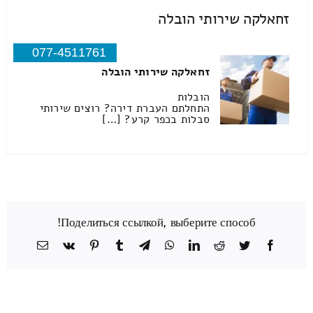
זחאלקה שירותי הובלה
077-4511761
זחאלקה שירותי הובלה
הובלות
התחלתם העברת דירה? רוצים שירותי
סבלות בכפר קרע? […]
Поделиться ссылкой, выберите способ!
Facebook
Twitter
Reddit
LinkedIn
WhatsApp
Telegram
Tumblr
Pinterest
Vk
כתובת
דואר
אלקטרוני