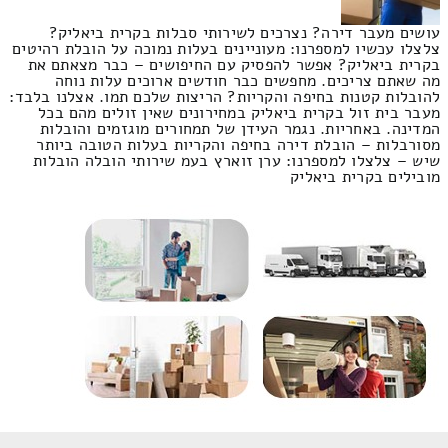
עושים מעבר דירה? נצרכים לשירותי סבלות בקרית ביאליק?
צלצלו עכשיו למספרנו: מעוניינים בעלות נמוכה על הובלת רהיטים
בקרית ביאליק? אפשר להפסיק עם החיפושים – כבר מצאתם את
מה שאתם צריכים. מחפשים כבר חודשים ארוכים עלות נוחה
להובלות קטנות בחיפה והקריות? הריצות שלכם תמו. אצלנו בלבד:
מעבר בית זול בקרית ביאליק במחירונים שאין זולים מהם בכל
המדינה. באחריות. נגמר העידן של תמחורים מוגזמים והובלות
מסורבלות – הובלת דירה בחיפה והקריות בעלות הטובה ביותר
שיש – צלצלו למספרנו: ערן זוארץ בעמ שירותי הובלה הובלות
מובילים בקרית ביאליק