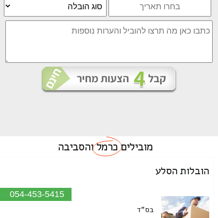
מובילים
כרמל
והסביבה
הובלות הסלע
054-453-5415
בס"ד