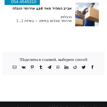
054-4545310
אביב המהיר מאד 456 שירותי הובלה
הובלות
שירותי סבלות בחיפה – באיזה […]
Поделиться ссылкой, выберите способ!
Facebook
Twitter
Reddit
LinkedIn
WhatsApp
Telegram
Tumblr
Pinterest
Vk
כתובת
דואר
אלקטרוני