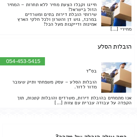
חייגו וקבלו הצעת מחיר ללא תחרות – המחיר
הזול בישראל!
שירותי הובלת דירות בתים ומשרדים
במרכז, גוש דן והשרון ולכל חלקי הארץ
אמינות ודייקנות מעל הכל!
מחירי […]
הובלות הסלע
054-453-5415
בס"ד
הובלות הסלע – עסק משפחתי ותיק שעובר
מדור לדור.
אנו מתמחים בהובלת דירות, משרדים והובלות קטנות, תוך
הקפדה על עבודה עברית עם צוות […]
כמה עולה הובלה של מקרר?