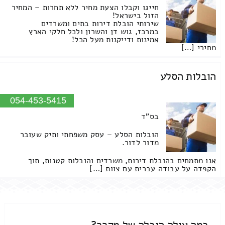
חייגו וקבלו הצעת מחיר ללא תחרות – המחיר
הזול בישראל!
שירותי הובלת דירות בתים ומשרדים
במרכז, גוש דן והשרון ולכל חלקי הארץ
אמינות ודייקנות מעל הכל!
מחירי […]
הובלות הסלע
054-453-5415
בס"ד
הובלות הסלע – עסק משפחתי ותיק שעובר
מדור לדור.
אנו מתמחים בהובלת דירות, משרדים והובלות קטנות, תוך
הקפדה על עבודה עברית עם צוות […]
כמה עולה הובלה של מקרר?