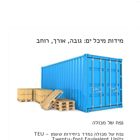
מידות מיכל ים: גובה, אורך, רוחב
נפח של מכולה
נפח של מכולה נמדד ביחידות ששמן TEU –
Twenty-foot Equivalent Units