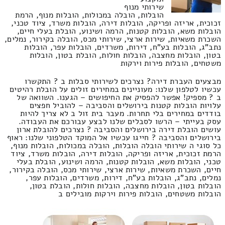
שירותי מנוף
הובלות, הובלה במכולות, הובלות מנוף, הרמת
זכוכית, אריזה ופריקה, הובלות דירה, הובלות משרד, ציוד טכני,
הובלות משא, הובלות קטנות, הרמה ושינוע, הובלת בעלי חיים,
השכרת משאיות, שירות ארצי, שירותי מכס, הובלה בקירור, נמלים,
נתב"ג, הובלות בע"ח, דירות, משרדים, הובלות עפר, הובלות
בטון, הובלות מחצבה, הובלות חולות, הובלת בטון, הובלות
משטחים, הובלות פירות וירקות
מבצעים העברת דירה? נצרכים לשירותי סבלות ב ? התקשרו
עכשיו לטלפון שלנו: מעוניינים במחירים זולים על הובלת רהיטים
ב ? מספיק! אפשר להפסיק את החיפושים – הגענו. השוואה של
עלויות הובלות קטנות בירושלים והסביבה – להוביל חפצים
בודדים במחירים בלי תחרות. מעבר בית זול ב לא צריך להיות
עסק בעייתי – הרשו לסבלים שלנו לבצע עבורכם את העבודה.
עושים הובלת דירה בירושלים והסביבה ? נצרכים להובלת ארון
בירושלים והסביבה ? חייגו עכשיו אל המוקד הטלפוני שלנו: ראוף
כל סוגי ה שירותי הובלה הובלות, הובלה במכולות, הובלות מנוף,
הרמת זכוכית, אריזה ופריקה, הובלות דירה, הובלות משרד, ציוד
טכני, הובלות משא, הובלות קטנות, הרמה ושינוע, הובלת בעלי
חיים, השכרת משאיות, שירות ארצי, שירותי מכס, הובלה בקירור,
נמלים, נתב"ג, הובלות בע"ח, דירות, משרדים, הובלות עפר,
הובלות בטון, הובלות מחצבה, הובלות חולות, הובלת בטון,
הובלות משטחים, הובלות פירות וירקות מובילים ב