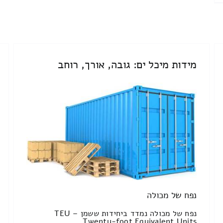
מידות מיכל ים: גובה, אורך, רוחב
נפח של מכולה
נפח של מכולה נמדד ביחידות ששמן TEU –
Twenty-foot Equivalent Units