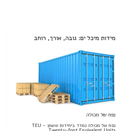
מידות מיכל ים: גובה, אורך, רוחב
נפח של מכולה
נפח של מכולה נמדד ביחידות ששמן TEU –
Twenty-foot Equivalent Units