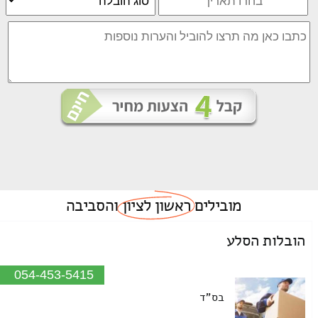
מובילים
ראשון לציון
והסביבה
הובלות הסלע
054-453-5415
בס"ד