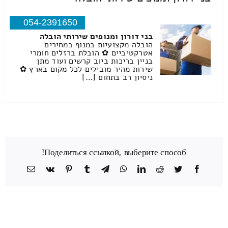
054-2391650
בני דורון ומנופים שירותי הובלה
הובלה מקצועיות במנוף במחירים
אטרקטיביים ✿ הובלת ברזלים חומרי
בניין בריכות ביוב קרשים ועוד מתן
שירות מהיר מובילים לכל מקום בארץ ✿
ניסיון רב בתחום […]
Поделиться ссылкой, выберите способ!
Facebook
Twitter
Reddit
LinkedIn
WhatsApp
Telegram
Tumblr
Pinterest
Vk
כתובת
דואר
אלקטרוני