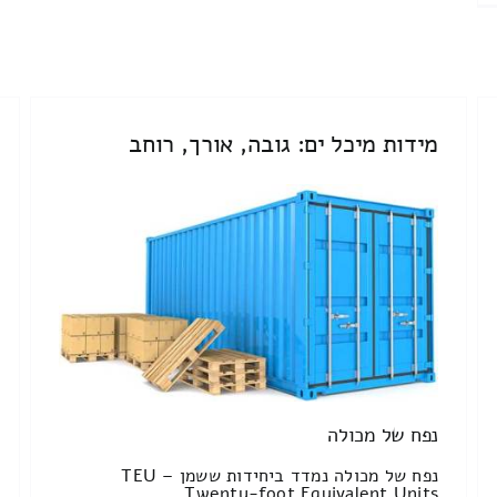
מידות מיכל ים: גובה, אורך, רוחב
נפח של מכולה
נפח של מכולה נמדד ביחידות ששמן TEU –
Twenty-foot Equivalent Units