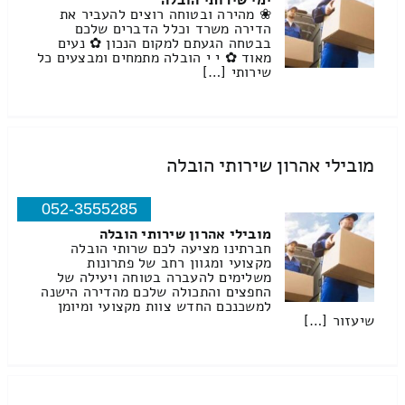
ימי שירותי הובלה
❀ מהירה ובטוחה רוצים להעביר את
הדירה משרד וכלל הדברים שלכם
בבטחה הגעתם למקום הנכון ✿ נעים
מאוד ✿ י י הובלה מתמחים ומבצעים כל
שירותי […]
מובילי אהרון שירותי הובלה
052-3555285
מובילי אהרון שירותי הובלה
חברתינו מציעה לכם שרותי הובלה
מקצועי ומגוון רחב של פתרונות
משלימים להעברה בטוחה ויעילה של
החפצים והתכולה שלכם מהדירה הישנה
למשכנכם החדש צוות מקצועי ומיומן
שיעזור […]