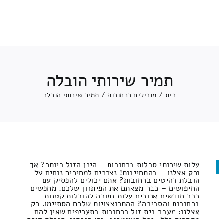
תמיר שירותי הובלה
בית
/
מובילים ברחובות
/
תמיר שירותי הובלה
עלות שירותי סבלות ברחובות – היכן הזול ביותר? אך
ורק אצלנו – בהתחייבות! נצרכים למחירים נוחים על
הובלת רהיטים ברחובות? אתם יכולים להפסיק עם
החיפושים – כבר מצאתם את הפיתרון שלכם. מחפשים
כבר חודשים ארוכים עלות נמוכה להובלות קטנות
ברחובות והסביבה? ההתרוצצויות שלכם הסתיימו. רק
אצלנו: מעבר בית זול ברחובות בתעריפים שאין להם