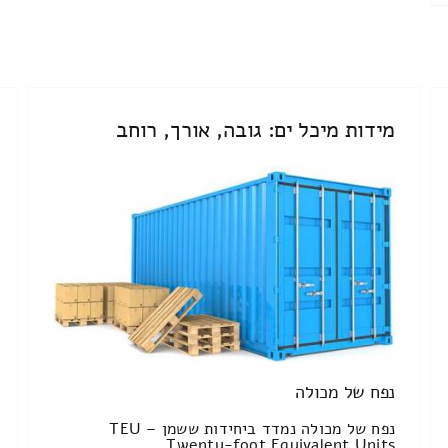
מידות מיכל ים: גובה, אורך, רוחב
נפח של מכולה
נפח של מכולה נמדד ביחידות ששמן TEU –
Twenty-foot Equivalent Units